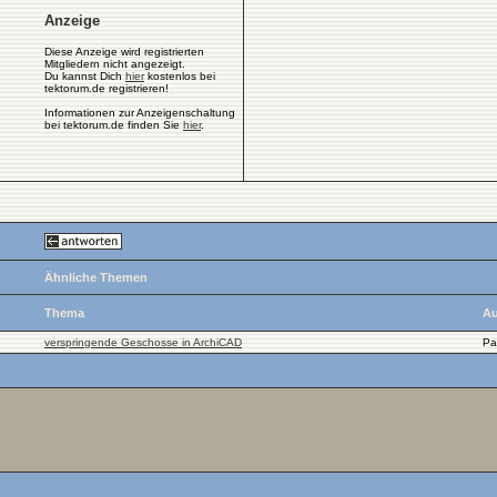
Anzeige
Diese Anzeige wird registrierten
Mitgliedern nicht angezeigt.
Du kannst Dich
hier
kostenlos bei
tektorum.de registrieren!
Informationen zur Anzeigenschaltung
bei tektorum.de finden Sie
hier
.
Ähnliche Themen
Thema
Au
verspringende Geschosse in ArchiCAD
Pa