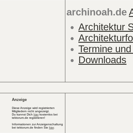
archinoah.de
Architektur 
Architekturfo
Termine und
Downloads
Anzeige
Diese Anzeige wird registrierten
Mitgliedern nicht angezeigt.
Du kannst Dich
hier
kostenlos bei
tektorum.de registrieren!
Informationen zur Anzeigenschaltung
bei tektorum.de finden Sie
hier
.