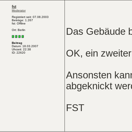
fst
Moderator
Registriert seit: 07.08.2003
Beiträge: 1.267
fst: Offline
Das Gebäude b
Ort: Berlin
Beitrag
Datum: 18.03.2007
Uhrzeit: 22:38
OK, ein zweiter 
ID: 22620
Ansonsten kann 
abgeknickt wer
FST