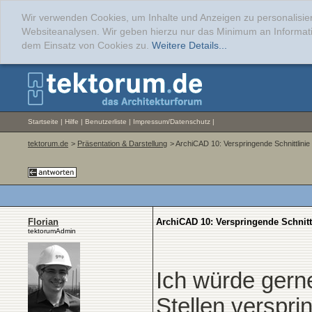
Wir verwenden Cookies, um Inhalte und Anzeigen zu personalisier
Websiteanalysen. Wir geben hierzu nur das Minimum an Informati
dem Einsatz von Cookies zu.
Weitere Details...
Startseite
|
Hilfe
|
Benutzerliste
|
Impressum/Datenschutz
|
tektorum.de
>
Präsentation & Darstellung
> ArchiCAD 10: Verspringende Schnittlinie
Florian
ArchiCAD 10: Verspringende Schnitt
tektorumAdmin
Ich würde gern
Stellen verspri