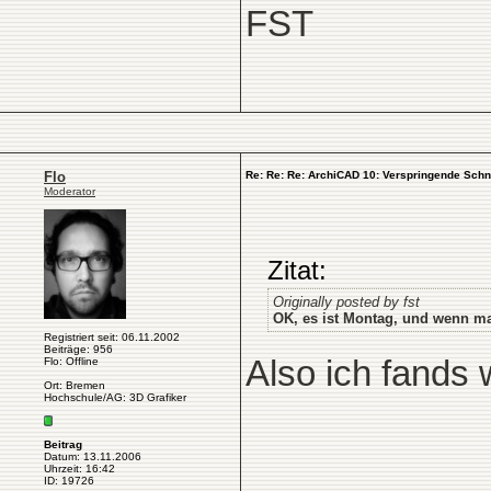
FST
Flo
Re: Re: Re: ArchiCAD 10: Verspringende Schni
Moderator
Zitat:
Originally posted by fst
OK, es ist Montag, und wenn ma
Registriert seit: 06.11.2002
Beiträge: 956
Also ich fands 
Flo: Offline
Ort: Bremen
Hochschule/AG: 3D Grafiker
Beitrag
Datum: 13.11.2006
Uhrzeit: 16:42
ID: 19726