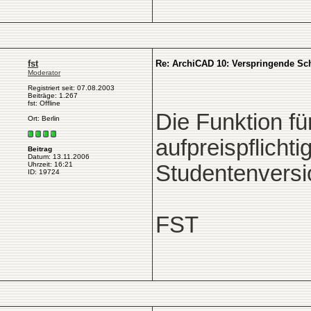
fst
Re: ArchiCAD 10: Verspringende Schn
Moderator
Registriert seit: 07.08.2003
Beiträge: 1.267
fst: Offline
Die Funktion fü
Ort: Berlin
aufpreispflicht
Beitrag
Datum: 13.11.2006
Uhrzeit: 16:21
Studentenversio
ID: 19724
FST