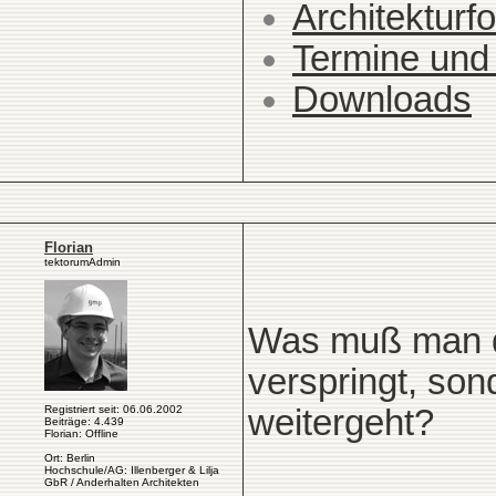
Architekturfo
Termine und
Downloads
Florian
tektorumAdmin
Was muß man de
verspringt, son
Registriert seit: 06.06.2002
weitergeht?
Beiträge: 4.439
Florian: Offline
Ort: Berlin
Hochschule/AG: Illenberger & Lilja
____________
GbR / Anderhalten Architekten