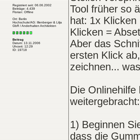
Registriert seit: 06.06.2002
Tool früher so 
Beiträge: 4.439
Florian: Offline
hat: 1x Klicken
Ort: Berlin
Hochschule/AG: Illenberger & Lilja
GbR / Anderhalten Architekten
Klicken = Abset
Beitrag
Aber das Schnitt
Datum: 13.11.2006
Uhrzeit: 12:29
ID: 19718
ersten Klick ab
zeichnen... wa
Die Onlinehilfe
weitergebracht:
1) Beginnen Sie
dass die Gummi