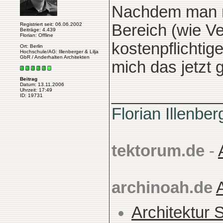
Nachdem man mi
Registriert seit: 06.06.2002
Bereich (wie V
Beiträge: 4.439
Florian: Offline
kostenpflichti
Ort: Berlin
Hochschule/AG: Illenberger & Lilja
GbR / Anderhalten Architekten
mich das jetzt
Beitrag
Datum: 13.11.2006
____________
Uhrzeit: 17:49
ID: 19731
Florian Illenber
tektorum.de
-
archinoah.de
Architektur 