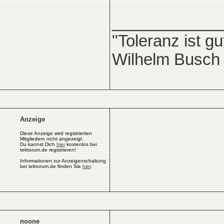
____________
"Toleranz ist g
Wilhelm Busch
Anzeige
Diese Anzeige wird registrierten
Mitgliedern nicht angezeigt.
Du kannst Dich
hier
kostenlos bei
tektorum.de registrieren!
Informationen zur Anzeigenschaltung
bei tektorum.de finden Sie
hier
.
noone