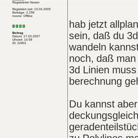
Registrierter Nutzer
Registriert seit: 13.04.2005
Beiträge: 2.258
noone: Offline
hab jetzt allpl
sein, daß du 3d
Beitrag
Datum: 17.03.2007
Uhrzeit: 14:58
ID: 22601
wandeln kannst
noch, daß man 
3d Linien muss
berechnung ge
Du kannst aber 
deckungsgleich
geradenteilstüc