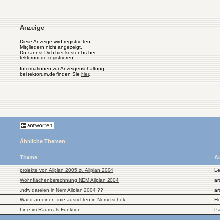
Anzeige
Diese Anzeige wird registrierten
Mitgliedern nicht angezeigt.
Du kannst Dich
hier
kostenlos bei
tektorum.de registrieren!
Informationen zur Anzeigenschaltung
bei tektorum.de finden Sie
hier
.
Ähnliche Themen
Thema
Au
projekte von Allplan 2005 zu Allplan 2004
Le
Wohnflächenberechnung NEM Allplan 2004
ar
.ndw dateien in Nem Allplan 2004 ??
ar
Wand an einer Linie ausrichten in Nemetschek
Fl
Linie im Raum als Funktion
Pa