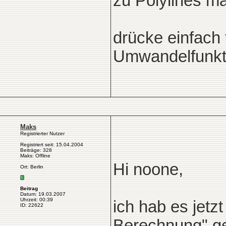
zu Polylines ma
drücke einfach f
Umwandelfunkti
Maks
Registrierter Nutzer
Registriert seit: 15.04.2004
Beiträge: 328
Maks: Offline
Hi noone,
Ort: Berlin
Beitrag
Datum: 19.03.2007
Uhrzeit: 00:39
ich hab es jetz
ID: 22622
Berechnung" ge