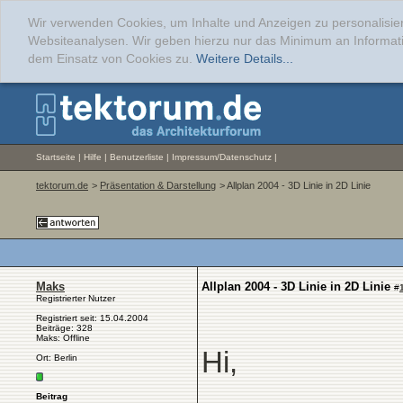
Wir verwenden Cookies, um Inhalte und Anzeigen zu personalisier
Websiteanalysen. Wir geben hierzu nur das Minimum an Informati
dem Einsatz von Cookies zu.
Weitere Details...
Startseite
|
Hilfe
|
Benutzerliste
|
Impressum/Datenschutz
|
tektorum.de
>
Präsentation & Darstellung
> Allplan 2004 - 3D Linie in 2D Linie
Maks
Allplan 2004 - 3D Linie in 2D Linie
#
Registrierter Nutzer
Registriert seit: 15.04.2004
Beiträge: 328
Maks: Offline
Hi,
Ort: Berlin
Beitrag