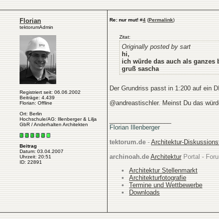
Florian
Re: nur mut!
#
4
(
Permalink
)
tektorumAdmin
Zitat:
Originally posted by sart
hi,
ich würde das auch als ganzes b
gruß sascha
Der Grundriss passt in 1:200 auf ein D
Registriert seit: 06.06.2002
Beiträge: 4.439
@andreastischler. Meinst Du das würde
Florian: Offline
Ort: Berlin
Hochschule/AG: Illenberger & Lilja
__________________
GbR / Anderhalten Architekten
Florian Illenberger
tektorum.de
-
Architektur-Diskussion
Beitrag
Datum: 03.04.2007
archinoah.de
Architektur
Portal - Foru
Uhrzeit: 20:51
ID: 22891
Architektur Stellenmarkt
Architekturfotografie
Termine und Wettbewerbe
Downloads