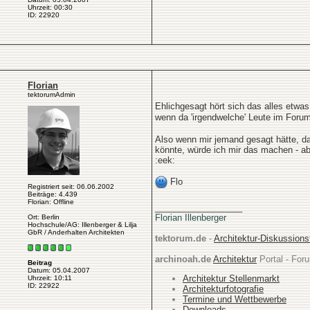
Uhrzeit: 00:30
ID: 22920
Florian
tektorumAdmin
Ehlichgesagt hört sich das alles etwa
wenn da 'irgendwelche' Leute im For
Also wenn mir jemand gesagt hätte, d
könnte, würde ich mir das machen - ab
:eek:
Flo
Registriert seit: 06.06.2002
Beiträge: 4.439
Florian: Offline
__________________
Florian Illenberger
Ort: Berlin
Hochschule/AG: Illenberger & Lilja
GbR / Anderhalten Architekten
tektorum.de
-
Architektur-Diskussion
archinoah.de
Architektur
Portal - Foru
Beitrag
Datum: 05.04.2007
Architektur Stellenmarkt
Uhrzeit: 10:11
ID: 22922
Architekturfotografie
Termine und Wettbewerbe
Downloads