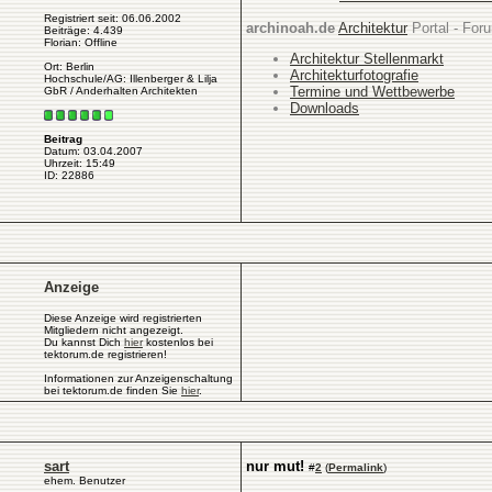
Registriert seit: 06.06.2002
archinoah.de
Architektur
Portal - Foru
Beiträge: 4.439
Florian: Offline
Architektur Stellenmarkt
Ort: Berlin
Architekturfotografie
Hochschule/AG: Illenberger & Lilja
Termine und Wettbewerbe
GbR / Anderhalten Architekten
Downloads
Beitrag
Datum: 03.04.2007
Uhrzeit: 15:49
ID: 22886
Anzeige
Diese Anzeige wird registrierten
Mitgliedern nicht angezeigt.
Du kannst Dich
hier
kostenlos bei
tektorum.de registrieren!
Informationen zur Anzeigenschaltung
bei tektorum.de finden Sie
hier
.
sart
nur mut!
#
2
(
Permalink
)
ehem. Benutzer