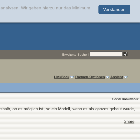
teanalysen. Wir geben hierzu nur das Minimum
Verstanden
.
Erweiterte Suche
|
LinkBack
Themen-Optionen
Ansicht
Social Bookmarks:
shalb, ob es möglich ist, so ein Modell, wenn es als ganzes gebaut wurde,
Share