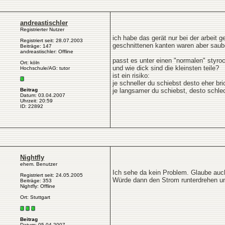
andreastischler
Registrierter Nutzer
ich habe das gerät nur bei der arbeit g
Registriert seit: 28.07.2003
geschnittenen kanten waren aber saub
Beiträge: 147
andreastischler: Offline
passt es unter einen "normalen" styroc
Ort: köln
und wie dick sind die kleinsten teile?
Hochschule/AG: tutor
ist ein risiko:
je schneller du schiebst desto eher bri
Beitrag
je langsamer du schiebst, desto schlec
Datum: 03.04.2007
Uhrzeit: 20:59
ID: 22892
Nightfly
ehem. Benutzer
Ich sehe da kein Problem. Glaube auc
Registriert seit: 24.05.2005
Würde dann den Strom runterdrehen u
Beiträge: 353
Nightfly: Offline
Ort: Stuttgart
Beitrag
Datum: 05.04.2007