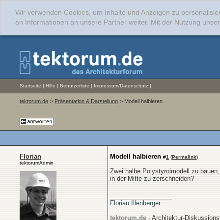
Wir verwenden Cookies, um Inhalte und Anzeigen zu personalisie
an Informationen an unsere Partner weiter. Mit der Nutzung uns
Startseite
|
Hilfe
|
Benutzerliste
|
Impressum/Datenschutz
|
tektorum.de
>
Präsentation & Darstellung
> Modell halbieren
Florian
Modell halbieren
#
1
(
Permalink
)
tektorumAdmin
Zwei halbe Polystyrolmodell zu bauen,
in der Mitte zu zerschneiden?
__________________
Florian Illenberger
tektorum.de
-
Architektur-Diskussion