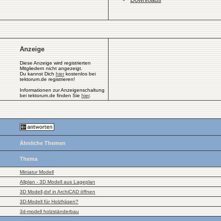
Anzeige
Diese Anzeige wird registrierten
Mitgliedern nicht angezeigt.
Du kannst Dich
hier
kostenlos bei
tektorum.de registrieren!
Informationen zur Anzeigenschaltung
bei tektorum.de finden Sie
hier
.
Ähnliche Themen
Thema
Miniatur Modell
Allplan - 3D Modell aus Lageplan
3D Modell,dxf in ArchiCAD öffnen
3D-Modell für Holzfräsen?
3d-modell holzständerbau