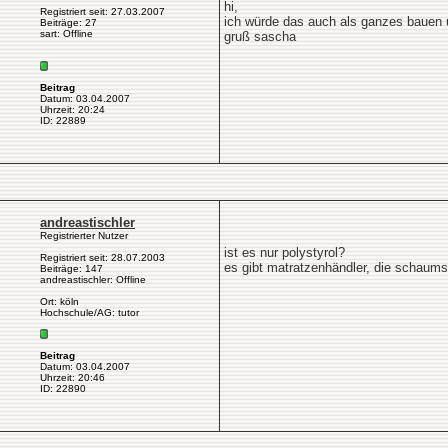
hi,
Registriert seit: 27.03.2007
ich würde das auch als ganzes bauen u
Beiträge: 27
sart: Offline
gruß sascha
Beitrag
Datum: 03.04.2007
Uhrzeit: 20:24
ID: 22889
andreastischler
Registrierter Nutzer
ist es nur polystyrol?
Registriert seit: 28.07.2003
es gibt matratzenhändler, die schaumst
Beiträge: 147
andreastischler: Offline
Ort: köln
Hochschule/AG: tutor
Beitrag
Datum: 03.04.2007
Uhrzeit: 20:46
ID: 22890