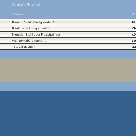
Ähnliche Themen
Thema
Au
Panton Stuhl günstig kaufen?
Nig
Baubeschreibung gesucht
CH
Normaler Stuhl oder Freischwinger
xD
Architekturbüro gesucht
cl
Tutor/In gesucht
Sa