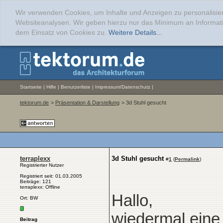
Wir verwenden Cookies, um Inhalte und Anzeigen zu personalisier
Websiteanalysen. Wir geben hierzu nur das Minimum an Informati
dem Einsatz von Cookies zu.
Weitere Details...
Startseite
|
Hilfe
|
Benutzerliste
|
Impressum/Datenschutz
|
tektorum.de
>
Präsentation & Darstellung
> 3d Stuhl gesucht
terraplexx
3d Stuhl gesucht
#
1
(
Permalink
)
Registrierter Nutzer
Registriert seit: 01.03.2005
Beiträge: 121
terraplexx: Offline
Hallo,
Ort: BW
wiedermal eine 
Beitrag