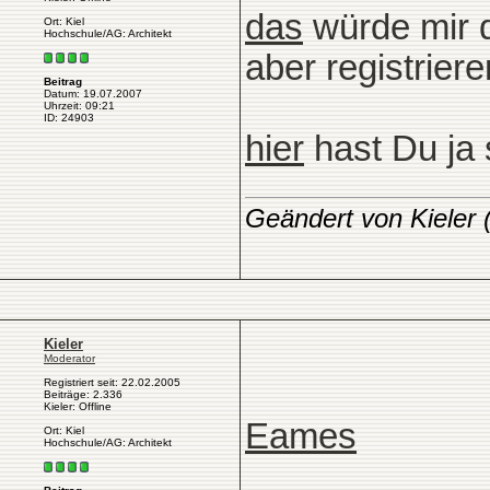
das
würde mir d
Ort: Kiel
Hochschule/AG: Architekt
aber registriere
Beitrag
Datum: 19.07.2007
Uhrzeit: 09:21
ID: 24903
hier
hast Du ja 
Geändert von Kieler
Kieler
Moderator
Registriert seit: 22.02.2005
Beiträge: 2.336
Kieler: Offline
Eames
Ort: Kiel
Hochschule/AG: Architekt