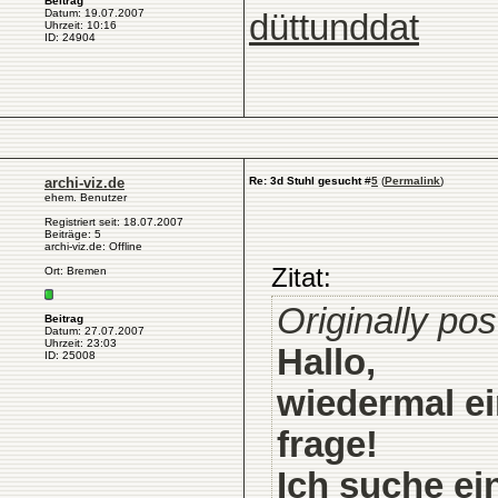
Beitrag
Datum: 19.07.2007
düttunddat
Uhrzeit: 10:16
ID: 24904
archi-viz.de
Re: 3d Stuhl gesucht
#
5
(
Permalink
)
ehem. Benutzer
Registriert seit: 18.07.2007
Beiträge: 5
archi-viz.de: Offline
Zitat:
Ort: Bremen
Originally pos
Beitrag
Datum: 27.07.2007
Uhrzeit: 23:03
Hallo,
ID: 25008
wiedermal ei
frage!
Ich suche ei