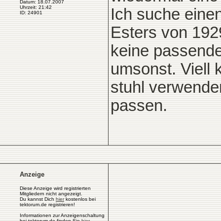
Datum: 18.07.2007
Uhrzeit: 21:42
Ich suche eine
ID: 24901
Esters von 192
keine passende
umsonst. Viell 
stuhl verwenden
passen.
Anzeige
Diese Anzeige wird registrierten
Mitgliedern nicht angezeigt.
Du kannst Dich
hier
kostenlos bei
tektorum.de registrieren!
Informationen zur Anzeigenschaltung
bei tektorum.de finden Sie
hier
.