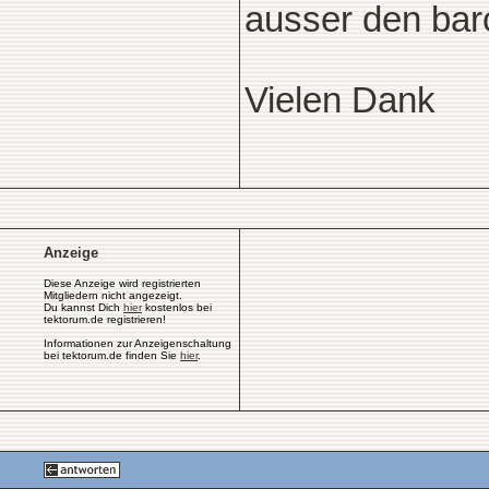
ausser den bar
Vielen Dank
Anzeige
Diese Anzeige wird registrierten
Mitgliedern nicht angezeigt.
Du kannst Dich
hier
kostenlos bei
tektorum.de registrieren!
Informationen zur Anzeigenschaltung
bei tektorum.de finden Sie
hier
.