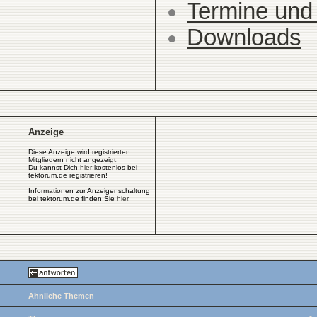
Termine und
Downloads
Anzeige
Diese Anzeige wird registrierten
Mitgliedern nicht angezeigt.
Du kannst Dich
hier
kostenlos bei
tektorum.de registrieren!
Informationen zur Anzeigenschaltung
bei tektorum.de finden Sie
hier
.
Ähnliche Themen