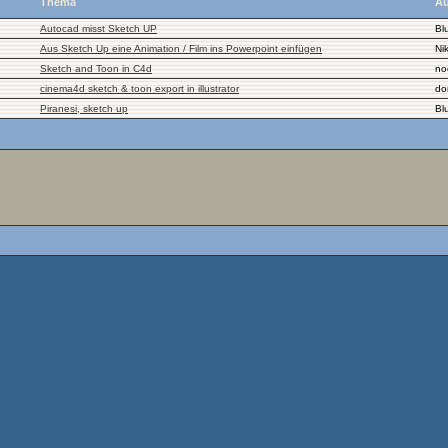
Thema
Au
Autocad misst Sketch UP
Bl
Aus Sketch Up eine Animation / Film ins Powerpoint einfügen
Nik
Sketch and Toon in C4d
no
cinema4d sketch & toon export in illustrator
do
Piranesi, sketch up
Bl