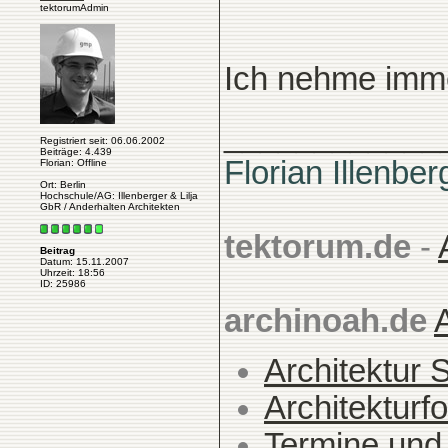
tektorumAdmin
Ich nehme imme
____________
Registriert seit: 06.06.2002
Beiträge: 4.439
Florian Illenber
Florian: Offline
Ort: Berlin
Hochschule/AG: Illenberger & Lilja
GbR / Anderhalten Architekten
tektorum.de
-
Beitrag
Datum: 15.11.2007
Uhrzeit: 18:56
ID: 25986
archinoah.de
Architektur 
Architekturfo
Termine und