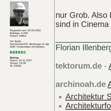
nur Grob. Also 
sind in Cinema
Registriert seit: 06.06.2002
Beiträge: 4.439
____________
Florian: Offline
Ort: Berlin
Hochschule/AG: Illenberger & Lilja
Florian Illenber
GbR / Anderhalten Architekten
Beitrag
Datum: 16.11.2007
tektorum.de
-
Uhrzeit: 16:38
ID: 25992
archinoah.de
Architektur 
Architekturfo