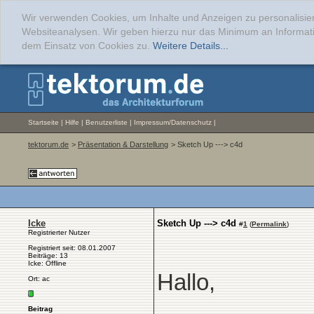
Wir verwenden Cookies, um Inhalte und Anzeigen zu personalisier
Websiteanalysen. Wir geben hierzu nur das Minimum an Informati
dem Einsatz von Cookies zu.
Weitere Details...
Startseite
|
Hilfe
|
Benutzerliste
|
Impressum/Datenschutz
|
tektorum.de
>
Präsentation & Darstellung
> Sketch Up ---> c4d
Icke
Sketch Up ---> c4d
#
1
(
Permalink
)
Registrierter Nutzer
Registriert seit: 08.01.2007
Beiträge: 13
Icke: Offline
Hallo,
Ort: ac
Beitrag