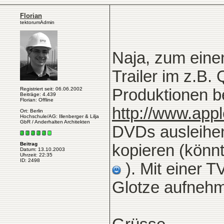
Florian
tektorumAdmin
Naja, zum eine
Trailer im z.B
Registriert seit: 06.06.2002
Produktionen b
Beiträge: 4.439
Florian: Offline
http://www.appl
Ort: Berlin
Hochschule/AG: Illenberger & Lilja
GbR / Anderhalten Architekten
DVDs ausleihen
Beitrag
kopieren (könnt
Datum: 13.10.2003
Uhrzeit: 22:35
ID: 2498
). Mit einer T
Glotze aufneh