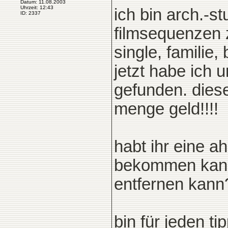
Datum: 11.08.2003
Uhrzeit: 12:43
ich bin arch.-s
ID: 2337
filmsequenzen 
single, familie,
jetzt habe ich 
gefunden. diese
menge geld!!!!
habt ihr eine a
bekommen kann 
entfernen kann
bin für jeden ti