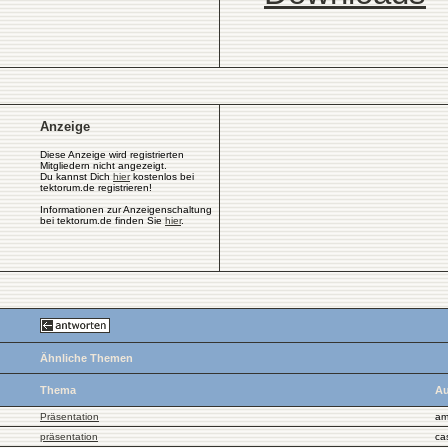
Anzeige
Diese Anzeige wird registrierten
Mitgliedern nicht angezeigt.
Du kannst Dich
hier
kostenlos bei
tektorum.de registrieren!
Informationen zur Anzeigenschaltung
bei tektorum.de finden Sie
hier
.
Ähnliche Themen
Thema
Au
Präsentation
am
präsentation
ca