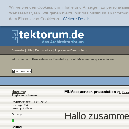
Wir verwenden Cookies, um Inhalte und Anzeigen zu personalisier
Websiteanalysen. Wir geben hierzu nur das Minimum an Informati
dem Einsatz von Cookies zu.
Weitere Details...
Startseite
|
Hilfe
|
Benutzerliste
|
Impressum/Datenschutz
|
tektorum.de
>
Präsentation & Darstellung
> FILMsequenzen präsentation
devrimy
FILMsequenzen präsentation
#
1
(
Perm
Registrierter Nutzer
Registriert seit: 11.08.2003
Beiträge: 24
devrimy: Offline
Hallo zusamm
Ort: stgt.
Beitrag