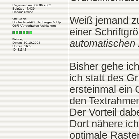
Registriert seit: 06.06.2002
Beiträge: 4.439
Florian: Offline
Weiß jemand zuf
Ort: Berlin
Hochschule/AG: Illenberger & Lilja
GbR / Anderhalten Architekten
einer Schriftgr
Beitrag
automatischen 
Datum: 30.10.2008
Uhrzeit: 16:55
ID: 31142
Bisher gehe ic
ich statt des G
ersteinmal ein 
den Textrahme
Der Vorteil dabe
Dort nähere ic
optimale Raste