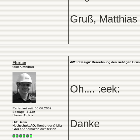
Gruß, Matthias
Florian
AW: InDesign: Berechnung des richtigen Grun
tektorumAdmin
Oh.... :eek:
Registriert seit: 06.06.2002
Beiträge: 4.439
Florian: Offline
Danke
Ort: Berlin
Hochschule/AG: Illenberger & Lilja
GbR / Anderhalten Architekten