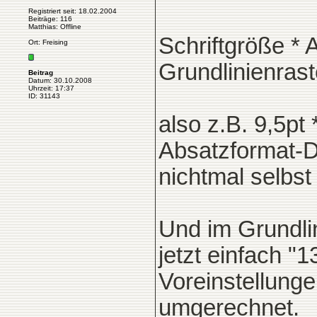
Registriert seit: 18.02.2004
Beiträge: 116
Matthias: Offline
Schriftgröße *
Ort: Freising
Grundlinienrast
Beitrag
Datum: 30.10.2008
Uhrzeit: 17:37
ID: 31143
also z.B. 9,5pt
Absatzformat-D
nichtmal selbst
Und im Grundlin
jetzt einfach "
Voreinstellunge
umgerechnet.