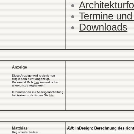
Architekturfo
Termine und
Downloads
Anzeige
Diese Anzeige wird registrierten
Mitgliedern nicht angezeigt.
Du kannst Dich
hier
kostenlos bei
tektorum.de registrieren!
Informationen zur Anzeigenschaltung
bei tektorum.de finden Sie
hier
.
Matthias
AW: InDesign: Berechnung des richt
Registrierter Nutzer