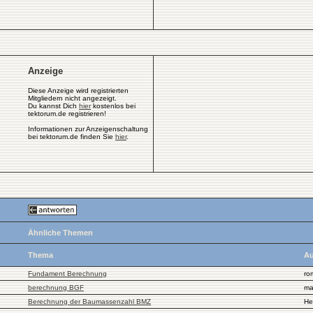
Anzeige
Diese Anzeige wird registrierten
Mitgliedern nicht angezeigt.
Du kannst Dich
hier
kostenlos bei
tektorum.de registrieren!
Informationen zur Anzeigenschaltung
bei tektorum.de finden Sie
hier
.
Ähnliche Themen
Thema
Au
Fundament Berechnung
ro
berechnung BGF
ma
Berechnung der Baumassenzahl BMZ
He