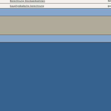
Berechnung Stockwerkrahmen
Si
bauphysikalische berechnung
gui