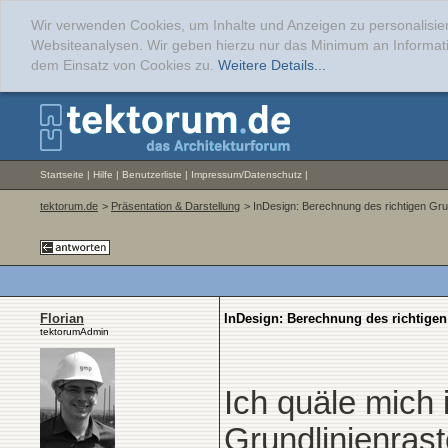
Wir verwenden Cookies, um Inhalte und Anzeigen zu personalisier
Websiteanalysen. Wir geben hierzu nur das Minimum an Informati
dem Einsatz von Cookies zu.
Weitere Details...
Startseite
|
Hilfe
|
Benutzerliste
|
Impressum/Datenschutz
|
tektorum.de
>
Präsentation & Darstellung
> InDesign: Berechnung des richtigen Gru
Florian
InDesign: Berechnung des richtigen
tektorumAdmin
Ich quäle mich 
Grundlinienrast