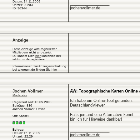
Datum: 14.11.2009
__________________
Uhrzeit: 21:03
jochenvollmer.de
ID: 36344
Anzeige
Diese Anzeige wird registrierten
Mitgliedern nicht angezeigt.
Du kannst Dich
hier
kostenlos bei
tektorum.de registrieren!
Informationen zur Anzeigenschaltung
bei tektorum.de finden Sie
hier
.
Jochen Vollmer
AW: Topographische Karten Online
Moderator
Ich habe ein Online-Tool gefunden:
Registriert seit: 13.05.2003
DeutschlandViewer
Beiträge: 836
Jochen Vollmer: Offline
Falls jemand eine Alternative kennt
Ort: Kassel
bin ich für Hinweise dankbar!
__________________
Beitrag
Datum: 15.11.2009
jochenvollmer.de
Uhrzeit: 22:29
ID: 36360