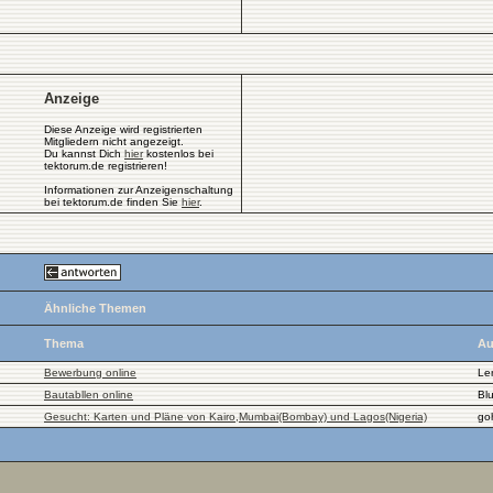
Anzeige
Diese Anzeige wird registrierten
Mitgliedern nicht angezeigt.
Du kannst Dich
hier
kostenlos bei
tektorum.de registrieren!
Informationen zur Anzeigenschaltung
bei tektorum.de finden Sie
hier
.
Ähnliche Themen
Thema
Au
Bewerbung online
Le
Bautabllen online
Bl
Gesucht: Karten und Pläne von Kairo,Mumbai(Bombay) und Lagos(Nigeria)
go