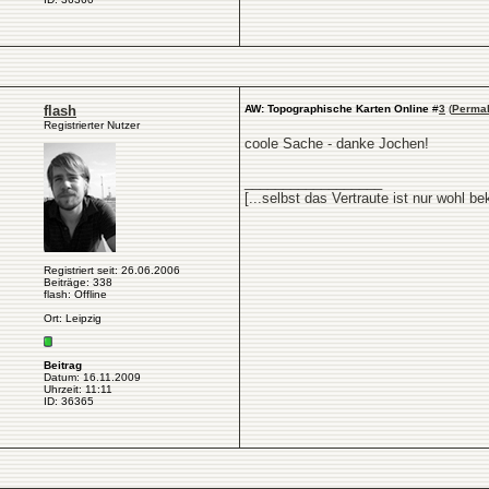
flash
AW: Topographische Karten Online
#
3
(
Permal
Registrierter Nutzer
coole Sache - danke Jochen!
__________________
[...selbst das Vertraute ist nur wohl 
Registriert seit: 26.06.2006
Beiträge: 338
flash: Offline
Ort: Leipzig
Beitrag
Datum: 16.11.2009
Uhrzeit: 11:11
ID: 36365