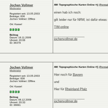
Jochen Vollmer
AW: Topographische Karten Online
#
4
(
Permal
Moderator
einen hab ich noch:
Registriert seit: 13.05.2003
Beiträge: 836
Jochen Vollmer: Offline
gilt leider nur für NRW, ist dafür etwa
Ort: Kassel
TIM-online
__________________
Beitrag
Datum: 16.11.2009
jochenvollmer.de
Uhrzeit: 20:06
ID: 36379
Jochen Vollmer
AW: Topographische Karten Online
#
5
(
Permal
Moderator
Hier noch für
Bayern
Registriert seit: 13.05.2003
Beiträge: 836
Jochen Vollmer: Offline
und
Ort: Kassel
Hier für
Rheinland Pfalz
__________________
Beitrag
Datum: 08.12.2009
jochenvollmer.de
Uhrzeit: 20:33
ID: 36691