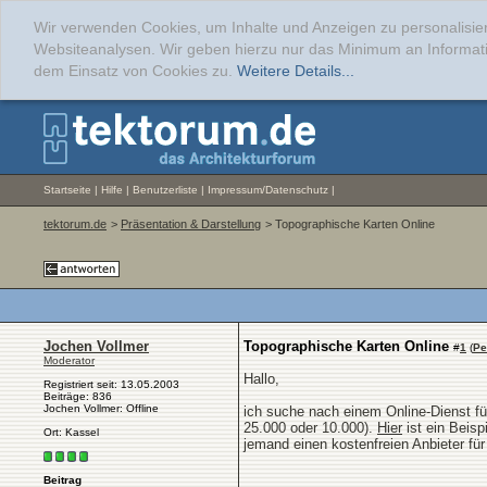
Wir verwenden Cookies, um Inhalte und Anzeigen zu personalisier
Websiteanalysen. Wir geben hierzu nur das Minimum an Informati
dem Einsatz von Cookies zu.
Weitere Details...
Startseite
|
Hilfe
|
Benutzerliste
|
Impressum/Datenschutz
|
tektorum.de
>
Präsentation & Darstellung
> Topographische Karten Online
Jochen Vollmer
Topographische Karten Online
#
1
(
Pe
Moderator
Hallo,
Registriert seit: 13.05.2003
Beiträge: 836
Jochen Vollmer: Offline
ich suche nach einem Online-Dienst f
25.000 oder 10.000).
Hier
ist ein Beisp
Ort: Kassel
jemand einen kostenfreien Anbieter fü
Beitrag