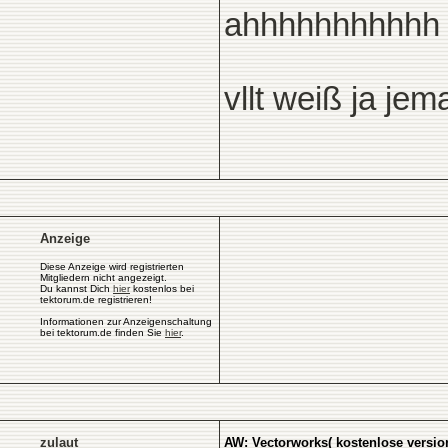
ahhhhhhhhhhh
vllt weiß ja jema
Anzeige
Diese Anzeige wird registrierten
Mitgliedern nicht angezeigt.
Du kannst Dich
hier
kostenlos bei
tektorum.de registrieren!
Informationen zur Anzeigenschaltung
bei tektorum.de finden Sie
hier
.
zulaut
AW: Vectorworks( kostenlose version