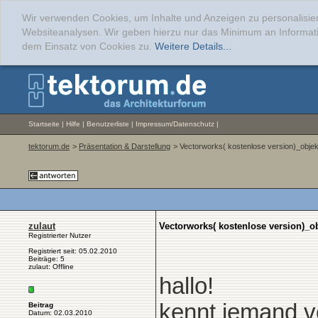
Wir verwenden Cookies, um Inhalte und Anzeigen zu personalisier
Websiteanalysen. Wir geben hierzu nur das Minimum an Informati
dem Einsatz von Cookies zu.
Weitere Details...
Startseite
|
Hilfe
|
Benutzerliste
|
Impressum/Datenschutz
|
tektorum.de
>
Präsentation & Darstellung
> Vectorworks( kostenlose version)_objekt
zulaut
Vectorworks( kostenlose version)_ob
Registrierter Nutzer
Registriert seit: 05.02.2010
Beiträge: 5
zulaut: Offline
hallo!
kennt jemand v
Beitrag
Datum: 02.03.2010