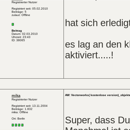
Registrierter Nutzer
Registriert seit: 05.02.2010
Beiträge: 5
zulaut: Offline
hat sich erledigt
Beitrag
Datum: 02.03.2010
Uhrzeit: 23:43
ID: 38065
es lag an den k
aktiviert.....!
mika
AW: Vectorworks( kostenlose version)_objekte
Registrierter Nutzer
Registriert seit: 13.11.2004
Beiträge: 1.832
mika: Offline
Super, dass Du 
Ort: Berlin