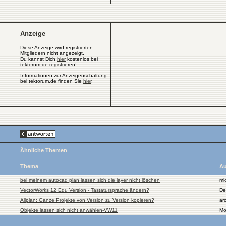
Anzeige
Diese Anzeige wird registrierten
Mitgliedern nicht angezeigt.
Du kannst Dich
hier
kostenlos bei
tektorum.de registrieren!
Informationen zur Anzeigenschaltung
bei tektorum.de finden Sie
hier
.
Ähnliche Themen
Thema
Au
bei meinem autocad plan lassen sich die layer nicht löschen
mi
VectorWorks 12 Edu Version - Tastatursprache ändern?
De
Allplan: Ganze Projekte von Version zu Version kopieren?
ar
Objekte lassen sich nicht anwählen-VW11
Mo