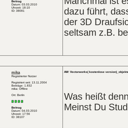
Manchmal ist es
Beitrag
Datum: 03.03.2010
Uhrzeit: 18:10
dazu führt, das
ID: 38081
der 3D Draufsic
seltsam z.B. b
mika
AW: Vectorworks( kostenlose version)_objekte
Registrierter Nutzer
Registriert seit: 13.11.2004
Beiträge: 1.832
mika: Offline
Was heißt denn 
Ort: Berlin
Meinst Du Stud
Beitrag
Datum: 04.03.2010
Uhrzeit: 17:56
ID: 38107