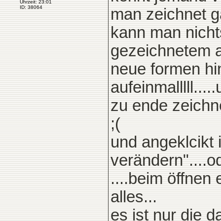
Uhrzeit: 23:01
ID: 38064
man zeichnet g
kann man nicht
gezeichnetem a
neue formen hi
aufeinmalllll..
zu ende zeichn
;(
und angeklcikt 
verändern"....o
....beim öffnen
alles...
es ist nur die d