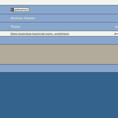
Ähnliche Themen
Thema
Au
kleine kostenlose bauhpysik progs - empfehlung
je