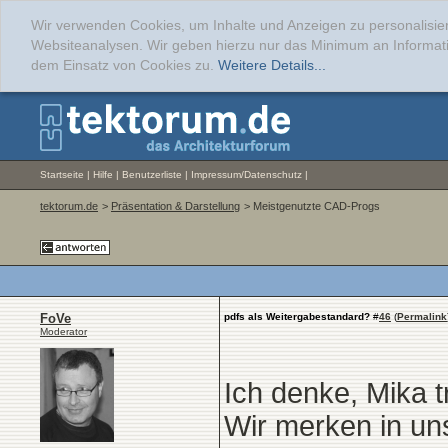
Wir verwenden Cookies, um Inhalte und Anzeigen zu personalisier
Websiteanalysen. Wir geben hierzu nur das Minimum an Informati
dem Einsatz von Cookies zu.
Weitere Details...
Startseite
|
Hilfe
|
Benutzerliste
|
Impressum/Datenschutz
|
tektorum.de
>
Präsentation & Darstellung
> Meistgenutzte CAD-Progs
FoVe
pdfs als Weitergabestandard?
#
46
(
Permalink
Moderator
Ich denke, Mika tr
Wir merken in un