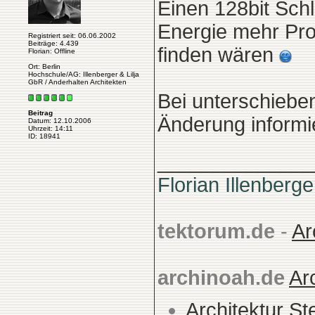
Einen 128bit Schl
Energie mehr Pro
Registriert seit: 06.06.2002
Beiträge: 4.439
finden wären
Florian: Offline
Ort: Berlin
Hochschule/AG: Illenberger & Lilja
GbR / Anderhalten Architekten
Bei unterschiebe
Beitrag
Änderung informie
Datum: 12.10.2006
Uhrzeit: 14:11
ID: 18941
______________
Florian Illenberge
tektorum.de
-
Ar
archinoah.de
Ar
Architektur St