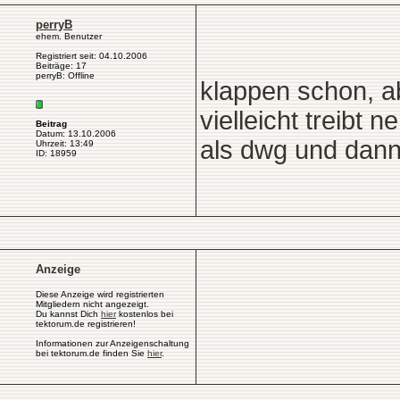
perryB
ehem. Benutzer
Registriert seit: 04.10.2006
Beiträge: 17
perryB: Offline
klappen schon, a
vielleicht treibt
Beitrag
Datum: 13.10.2006
als dwg und dann 
Uhrzeit: 13:49
ID: 18959
Anzeige
Diese Anzeige wird registrierten
Mitgliedern nicht angezeigt.
Du kannst Dich
hier
kostenlos bei
tektorum.de registrieren!
Informationen zur Anzeigenschaltung
bei tektorum.de finden Sie
hier
.