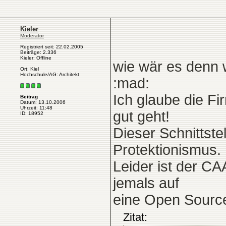
Kieler
Moderator
Registriert seit: 22.02.2005
Beiträge: 2.336
Kieler: Offline
wie wär es denn 
Ort: Kiel
Hochschule/AG: Architekt
:mad:
Ich glaube die Fi
Beitrag
Datum: 13.10.2006
Uhrzeit: 11:48
gut geht!
ID: 18952
Dieser Schnittste
Protektionismus.
Leider ist der C
jemals auf
eine Open Source
Zitat: