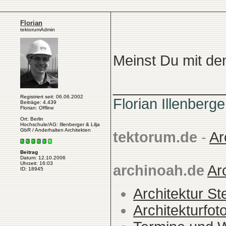
Florian
tektorumAdmin
Meinst Du mit d
______________
Registriert seit: 06.06.2002
Florian Illenberge
Beiträge: 4.439
Florian: Offline
Ort: Berlin
Hochschule/AG: Illenberger & Lilja
GbR / Anderhalten Architekten
tektorum.de
-
Ar
Beitrag
Datum: 12.10.2006
Uhrzeit: 16:03
archinoah.de
Ar
ID: 18945
Architektur St
Architekturfot