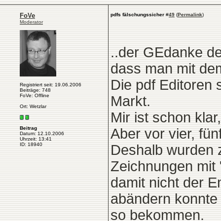
FoVe
pdfs fälschungssicher
#
49
(
Permalink
)
Moderator
..der GEdanke de
dass man mit dem
Die pdf Editoren 
Registriert seit: 19.06.2006
Beiträge: 748
FoVe: Offline
Markt.
Ort: Wetzlar
Mir ist schon kla
Beitrag
Aber vor vier, fü
Datum: 12.10.2006
Uhrzeit: 13:41
ID: 18940
Deshalb wurden z
Zeichnungen mit 
damit nicht der 
abändern konnte 
so bekommen.