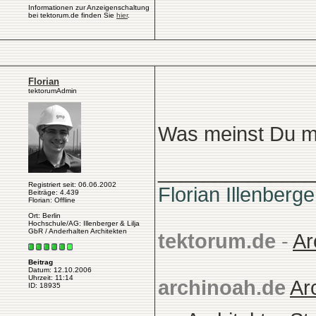
Informationen zur Anzeigenschaltung
bei tektorum.de finden Sie
hier
.
Florian
tektorumAdmin
Was meinst Du mi
______________
Registriert seit: 06.06.2002
Florian Illenberge
Beiträge: 4.439
Florian: Offline
Ort: Berlin
Hochschule/AG: Illenberger & Lilja
GbR / Anderhalten Architekten
tektorum.de
-
Ar
Beitrag
Datum: 12.10.2006
Uhrzeit: 11:14
archinoah.de
Ar
ID: 18935