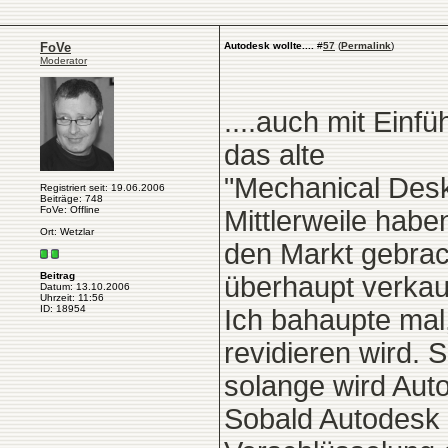
FoVe
Autodesk wollte....
#
57
(
Permalink
)
Moderator
....auch mit Ein
das alte
"Mechanical Desk
Registriert seit: 19.06.2006
Beiträge: 748
FoVe: Offline
Mittlerweile hab
Ort: Wetzlar
den Markt gebrac
Beitrag
überhaupt verkauf
Datum: 13.10.2006
Uhrzeit: 11:56
ID: 18954
Ich bahaupte mal
revidieren wird. 
solange wird Aut
Sobald Autodesk 