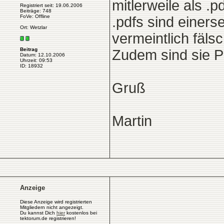
mitlerweile als .
Registriert seit: 19.06.2006
Beiträge: 748
FoVe: Offline
.pdfs sind einers
Ort: Wetzlar
vermeintlich fäls
Beitrag
Zudem sind sie P
Datum: 12.10.2006
Uhrzeit: 09:53
ID: 18932
Gruß
Martin
Anzeige
Diese Anzeige wird registrierten
Mitgliedern nicht angezeigt.
Du kannst Dich
hier
kostenlos bei
tektorum.de registrieren!