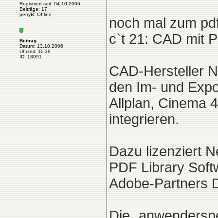
Registriert seit: 04.10.2006
Beiträge: 17
perryB: Offline
noch mal zum pdf
c`t 21: CAD mit
Beitrag
Datum: 13.10.2006
Uhrzeit: 11:39
ID: 18951
CAD-Hersteller N
den Im- und Expo
Allplan, Cinema 
integrieren.
Dazu lizenziert
PDF Library Soft
Adobe-Partners D
Die „anwenderspe