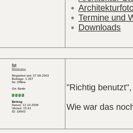
Architekturfot
Termine und 
Downloads
fst
Moderator
Registriert seit: 07.08.2003
Beiträge: 1.267
fst: Offline
"Richtig benutzt",
Ort: Berlin
Beitrag
Wie war das noc
Datum: 12.10.2006
Uhrzeit: 15:41
ID: 18943