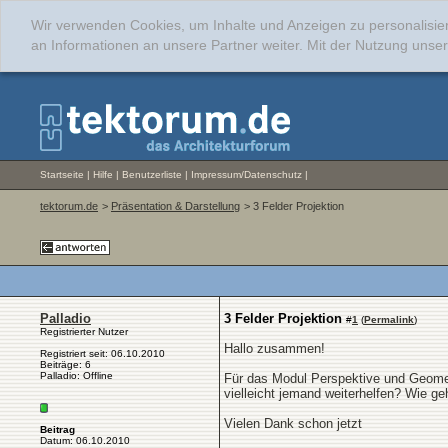
Wir verwenden Cookies, um Inhalte und Anzeigen zu personalisie
an Informationen an unsere Partner weiter. Mit der Nutzung uns
Startseite
|
Hilfe
|
Benutzerliste
|
Impressum/Datenschutz
|
tektorum.de
>
Präsentation & Darstellung
> 3 Felder Projektion
Palladio
3 Felder Projektion
#
1
(
Permalink
)
Registrierter Nutzer
Hallo zusammen!
Registriert seit: 06.10.2010
Beiträge: 6
Palladio: Offline
Für das Modul Perspektive und Geometri
vielleicht jemand weiterhelfen? Wie 
Vielen Dank schon jetzt
Beitrag
Datum: 06.10.2010