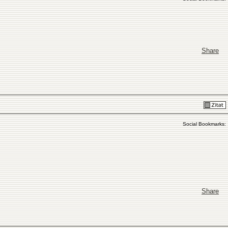
Share
Social Bookmarks:
Share