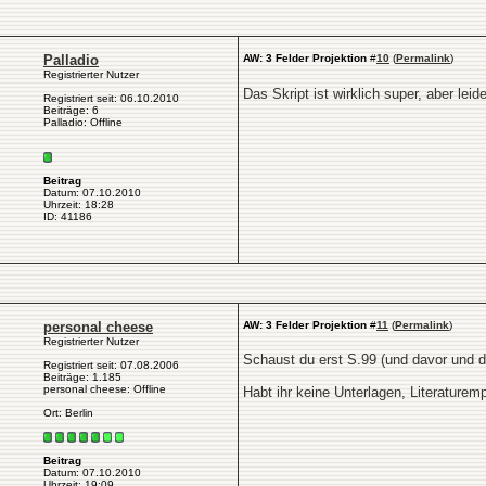
Palladio
AW: 3 Felder Projektion
#
10
(
Permalink
)
Registrierter Nutzer
Das Skript ist wirklich super, aber lei
Registriert seit: 06.10.2010
Beiträge: 6
Palladio: Offline
Beitrag
Datum: 07.10.2010
Uhrzeit: 18:28
ID: 41186
personal cheese
AW: 3 Felder Projektion
#
11
(
Permalink
)
Registrierter Nutzer
Schaust du erst S.99 (und davor und d
Registriert seit: 07.08.2006
Beiträge: 1.185
personal cheese: Offline
Habt ihr keine Unterlagen, Literature
Ort: Berlin
Beitrag
Datum: 07.10.2010
Uhrzeit: 19:09