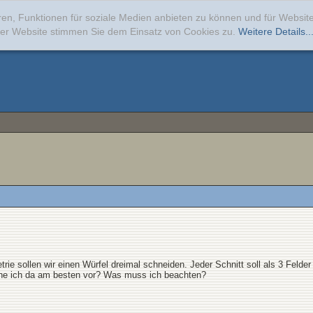
ren, Funktionen für soziale Medien anbieten zu können und für Websi
erer Website stimmen Sie dem Einsatz von Cookies zu.
Weitere Details..
e sollen wir einen Würfel dreimal schneiden. Jeder Schnitt soll als 3 Felder 
gehe ich da am besten vor? Was muss ich beachten?