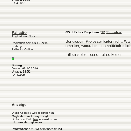
ID: 41187
Palladio
AW: 3 Felder Projektion
#
12
(
Permalink
)
Registrierter Nutzer
Bei diesem Professor leider nicht. Wär
Registriert seit: 06.10.2010
erhalten, woraufhin sich natürlich etlic
Beiträge: 6
Palladio: Offline
Hilf dir selbst, sonst tut es keiner
Beitrag
Datum: 08.10.2010
Uhrzeit: 18:52
ID: 41198
Anzeige
Diese Anzeige wird registrierten
Mitgliedern nicht angezeigt.
Du kannst Dich
hier
kostenlos bei
tektorum.de registrieren!
Informationen zur Anzeigenschaltung