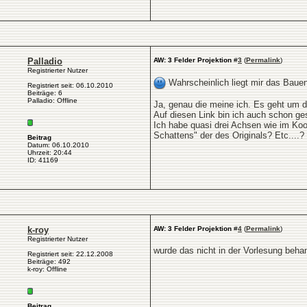
Palladio
AW: 3 Felder Projektion
#
3
(
Permalink
)
Registrierter Nutzer
Wahrscheinlich liegt mir das Baue
Registriert seit: 06.10.2010
Beiträge: 6
Palladio: Offline
Ja, genau die meine ich. Es geht um di
Auf diesen Link bin ich auch schon ge
Ich habe quasi drei Achsen wie im Koo
Schattens" der des Originals? Etc....?
Beitrag
Datum: 06.10.2010
Uhrzeit: 20:44
ID: 41169
k-roy
AW: 3 Felder Projektion
#
4
(
Permalink
)
Registrierter Nutzer
wurde das nicht in der Vorlesung beha
Registriert seit: 22.12.2008
Beiträge: 492
k-roy: Offline
Beitrag