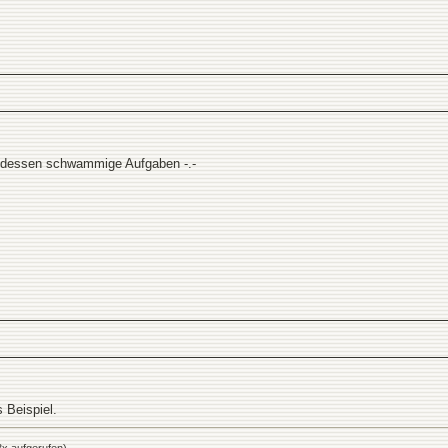
ttdessen schwammige Aufgaben -.-
s Beispiel.
x aufgerufen)