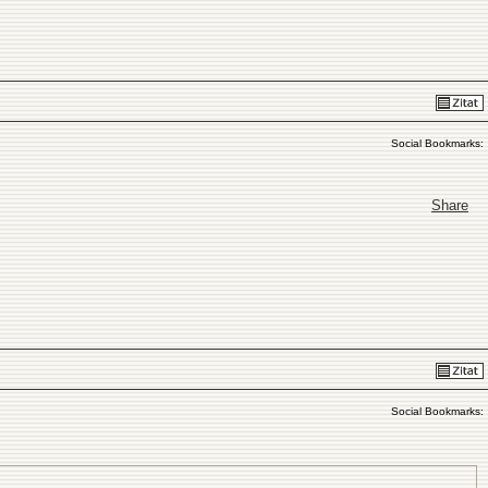
Social Bookmarks:
Share
Social Bookmarks: