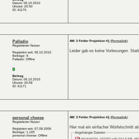
Datum: 06.10.2010
Uhrzeit: 20:50
ID: 41170
Palladio
AW: 3 Felder Projektion
#
5
(
Permalink
)
Registrierter Nutzer
Leider gab es keine Vorlesungen. Sta
Registriert seit: 06.10.2010
Beiträge: 6
Palladio: Offline
Beitrag
Datum: 06.10.2010
Uhrzeit: 20:59
ID: 41171
personal cheese
AW: 3 Felder Projektion
#
6
(
Permalink
)
Registrierter Nutzer
Hier mal ein einfacher Würfelschnitt al
Registriert seit: 07.08.2006
Beiträge: 1.185
Angehängte Dateien
personal cheese: Offline
WürfelSCH_101007.pdf
(212,0 KB, 483