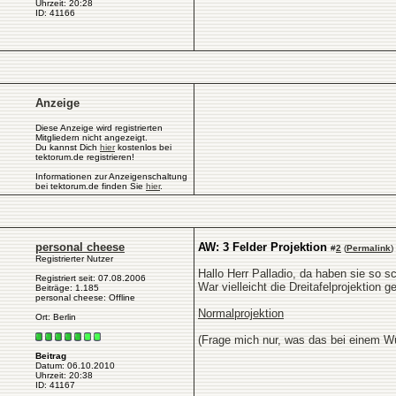
Uhrzeit: 20:28
ID: 41166
Anzeige
Diese Anzeige wird registrierten
Mitgliedern nicht angezeigt.
Du kannst Dich
hier
kostenlos bei
tektorum.de registrieren!
Informationen zur Anzeigenschaltung
bei tektorum.de finden Sie
hier
.
personal cheese
AW: 3 Felder Projektion
#
2
(
Permalink
)
Registrierter Nutzer
Hallo Herr Palladio, da haben sie so sc
Registriert seit: 07.08.2006
War vielleicht die Dreitafelprojektion 
Beiträge: 1.185
personal cheese: Offline
Normalprojektion
Ort: Berlin
(Frage mich nur, was das bei einem Wür
Beitrag
Datum: 06.10.2010
Uhrzeit: 20:38
ID: 41167