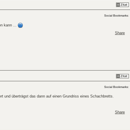
Social Bookmarks:
en kann ...
Share
Social Bookmarks:
ert und überträgst das dann auf einen Grundriss eines Schachbretts.
Share