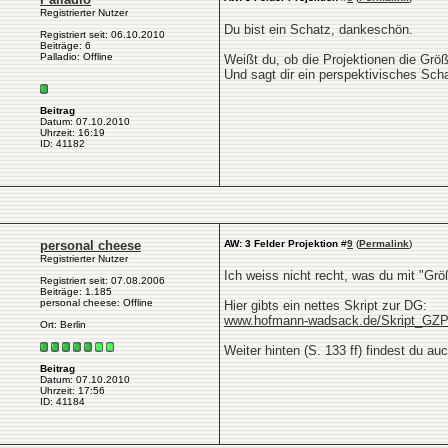
Registrierter Nutzer
Du bist ein Schatz, dankeschön.
Registriert seit: 06.10.2010
Beiträge: 6
Palladio: Offline
Weißt du, ob die Projektionen die Grö
Und sagt dir ein perspektivisches Sch
Beitrag
Datum: 07.10.2010
Uhrzeit: 16:19
ID: 41182
personal cheese
AW: 3 Felder Projektion
#
9
(
Permalink
)
Registrierter Nutzer
Ich weiss nicht recht, was du mit "Grö
Registriert seit: 07.08.2006
Beiträge: 1.185
personal cheese: Offline
Hier gibts ein nettes Skript zur DG:
www.hofmann-wadsack.de/Skript_GZP
Ort: Berlin
Weiter hinten (S. 133 ff) findest du a
Beitrag
Datum: 07.10.2010
Uhrzeit: 17:56
ID: 41184