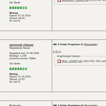
Ort: Berlin
Beitrag
Datum: 07.10.2010
Uhrzeit: 09:32
ID: 41173
personal cheese
AW: 3 Felder Projektion
#
7
(
Permalink
)
Registrierter Nutzer
6-Eck
Registriert seit: 07.08.2006
Beiträge: 1.185
Angehängte Dateien
personal cheese: Offline
6Eck_101007.pdf
(196,0 KB, 415x auf
Ort: Berlin
Beitrag
Datum: 07.10.2010
Uhrzeit: 12:52
ID: 41176
Palladio
AW: 3 Felder Projektion
#
8
(
Permalink
)