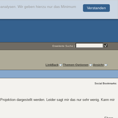
teanalysen. Wir geben hierzu nur das Minimum
Verstanden
.
Erweiterte Suche
|
LinkBack
Themen-Optionen
Ansicht
Social Bookmarks:
Projektion dargestellt werden. Leider sagt mir das nur sehr wenig. Kann mir