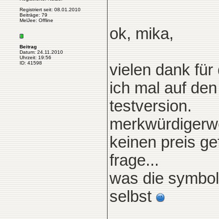
Registriert seit: 08.01.2010
Beiträge: 79
MelJee: Offline
ok, mika,
Beitrag
Datum: 24.11.2010
Uhrzeit: 19:56
ID: 41598
vielen dank für 
ich mal auf den
testversion.
merkwürdigerwe
keinen preis g
frage...
was die symbol
selbst