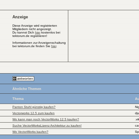
Anzeige
Diese Anzeige wird registrierten
Mitgliedern nicht angezeigt.
Du kannst Dich
hier
kostenlos bei
tektorum.de registrieren!
Informationen zur Anzeigenschaltung
bei tektorum.de finden Sie
hier
.
Ähnliche Themen
Thema
Au
Panton Stuhl günstig kaufen?
Nig
Vectorworks 12.5 zum kaufen
dj
Wo kann man noch VectorWorks 12.5 kaufen?
.vi
Suche VectorWorksLizenz Architektur zu kaufen!
ca
Wo VectorWorks kaufen?
Sp