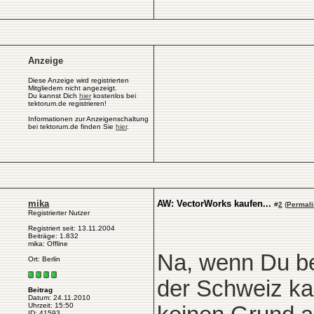
Anzeige
Diese Anzeige wird registrierten
Mitgliedern nicht angezeigt.
Du kannst Dich
hier
kostenlos bei
tektorum.de registrieren!
Informationen zur Anzeigenschaltung
bei tektorum.de finden Sie
hier
.
mika
AW: VectorWorks kaufen...
#
2
(
Permali
Registrierter Nutzer
Registriert seit: 13.11.2004
Beiträge: 1.832
mika: Offline
Na, wenn Du be
Ort: Berlin
der Schweiz kauf
Beitrag
Datum: 24.11.2010
Uhrzeit: 15:50
ID: 41593