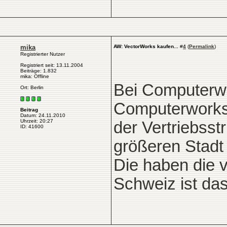
mika
AW: VectorWorks kaufen...
#
4
(
Permalink
)
Registrierter Nutzer
Registriert seit: 13.11.2004
Beiträge: 1.832
mika: Offline
Bei Computerwo
Ort: Berlin
Computerworks.
Beitrag
Datum: 24.11.2010
Uhrzeit: 20:27
der Vertriebsstr
ID: 41600
größeren Stadt 
Die haben die v
Schweiz ist das