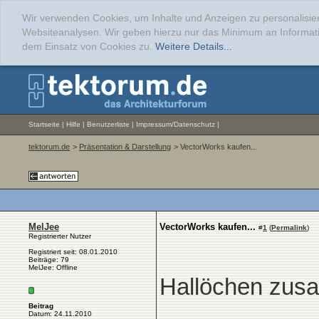
Wir verwenden Cookies, um Inhalte und Anzeigen zu personalisier
Websiteanalysen. Wir geben hierzu nur das Minimum an Informati
dem Einsatz von Cookies zu.
Weitere Details...
Startseite
|
Hilfe
|
Benutzerliste
|
Impressum/Datenschutz
|
tektorum.de
>
Präsentation & Darstellung
> VectorWorks kaufen...
MelJee
VectorWorks kaufen...
#
1
(
Permalink
)
Registrierter Nutzer
Registriert seit: 08.01.2010
Beiträge: 79
MelJee: Offline
Hallöchen zus
Beitrag
Datum: 24.11.2010