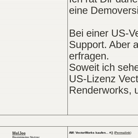
eine Demoversio
Bei einer US-Ve
Support. Aber 
erfragen.
Soweit ich seh
US-Lizenz Vecto
Renderworks, 
MelJee
AW: VectorWorks kaufen...
#
3
(
Permalink
)
Registrierter Nutzer