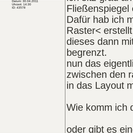
Datum: 30.04.2011
Uhrzeit: 14:30
Fließenspiegel 
ID: 43578
Dafür hab ich m
Raster< erstel
dieses dann mi
begrenzt.
nun das eigentl
zwischen den r
in das Layout 
Wie komm ich 
oder gibt es e