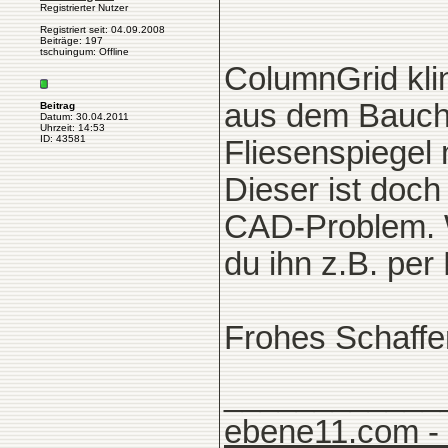
Registrierter Nutzer
Registriert seit: 04.09.2008
Beiträge: 197
tschuingum: Offline
ColumnGrid klin
aus dem Bauch 
Beitrag
Datum: 30.04.2011
Uhrzeit: 14:53
ID: 43581
Fliesenspiegel
Dieser ist doch
CAD-Problem. W
du ihn z.B. per
Frohes Schaffe
____________
ebene11.com -