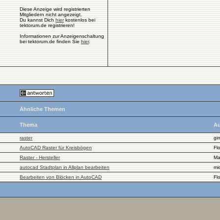
Diese Anzeige wird registrierten
Mitgliedern nicht angezeigt.
Du kannst Dich
hier
kostenlos bei
tektorum.de registrieren!
Informationen zur Anzeigenschaltung
bei tektorum.de finden Sie
hier
.
Ähnliche Themen
Thema
Au
raster
gi
AutoCAD Raster für Kreisbögen
Fl
Raster - Hersteller
Ma
autocad Stadtplan in Allplan bearbeiten
mi
Bearbeiten von Blöcken in AutoCAD
Fl