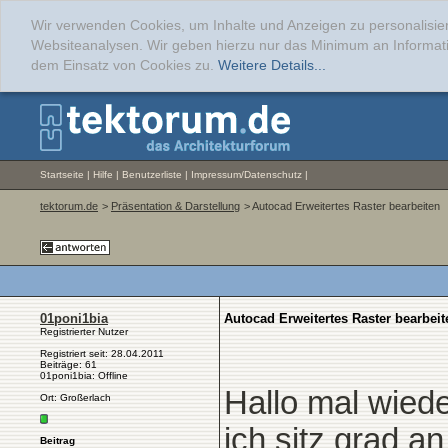
Wir verwenden Cookies, um Inhalte und Anzeigen zu personalisier
Websiteanalysen. Wir geben hierzu nur das Minimum an Informati
dem Einsatz von Cookies zu.
Weitere Details...
Startseite
|
Hilfe
|
Benutzerliste
|
Impressum/Datenschutz
|
tektorum.de
>
Präsentation & Darstellung
> Autocad Erweitertes Raster bearbeiten
01poni1bia
Autocad Erweitertes Raster bearbeit
Registrierter Nutzer
Registriert seit: 28.04.2011
Beiträge: 61
01poni1bia: Offline
Hallo mal wied
Ort: Großerlach
ich sitz grad a
Beitrag