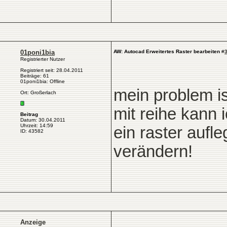
01poni1bia
AW: Autocad Erweitertes Raster bearbeiten
#
Registrierter Nutzer
Registriert seit: 28.04.2011
Beiträge: 61
01poni1bia: Offline
mein problem is
Ort: Großerlach
mit reihe kann 
Beitrag
Datum: 30.04.2011
Uhrzeit: 14:59
ein raster aufl
ID: 43582
verändern!
Anzeige