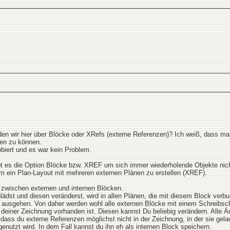
den wir hier über Blöcke oder XRefs (externe Referenzen)? Ich weiß, dass ma
en zu können.
biert und es war kein Problem.
bt es die Option Blöcke bzw. XREF um sich immer wiederholende Objekte nich
 ein Plan-Layout mit mehreren externen Plänen zu erstellen (XREF).
 zwischen externen und internen Blöcken.
ädst und diesen veränderst, wird in allen Plänen, die mit diesem Block verbu
usgehen. Von daher werden wohl alle externen Blöcke mit einem Schreibsch
 in deiner Zeichnung vorhanden ist. Diesen kannst Du beliebig verändern. Alle
dass du externe Referenzen möglichst nicht in der Zeichnung, in der sie gela
genutzt wird. In dem Fall kannst du ihn eh als internen Block speichern.