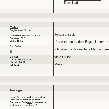
Downloads
Maks
Registrierter Nutzer
Jenauso isset.
Registriert seit: 15.04.2004
Beiträge: 328
Maks: Offline
Und wenn du zu dem Ergebnis kommen 
Ort: Berlin
Ich gebe mir das nächste Mal noch me
viele Grüße
Beitrag
Datum: 08.07.2004
Uhrzeit: 18:11
Maks
ID: 4291
Anzeige
Diese Anzeige wird registrierten
Mitgliedern nicht angezeigt.
Du kannst Dich
hier
kostenlos bei
tektorum.de registrieren!