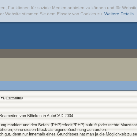
ren, Funktionen für soziale Medien anbieten zu können und für Websi
erer Website stimmen Sie dem Einsatz von Cookies zu.
Weitere Details..
#
1
(
Permalink
)
 Bearbeiten von Blöcken in AutoCAD 2004:
ung markiert und den Befehl [PHP]refedit[/PHP] aufruft (oder rechte Mausta
editieren, ohne diesen Block als eigene Zeichnung aufzurufen.
lich gut, denn nur innerhalb eines Grundrisses hat man ja die Möglichkeit z