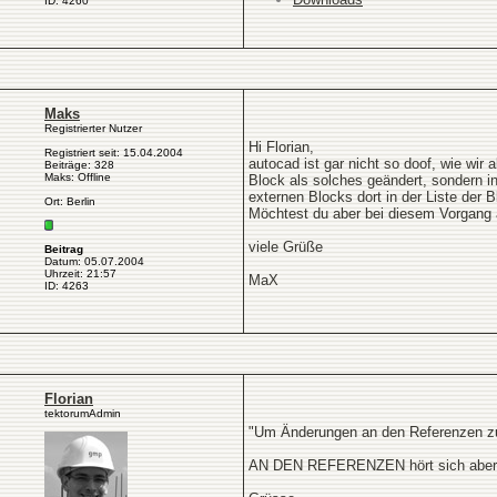
ID: 4260
Maks
Registrierter Nutzer
Hi Florian,
Registriert seit: 15.04.2004
autocad ist gar nicht so doof, wie wir
Beiträge: 328
Maks: Offline
Block als solches geändert, sondern i
externen Blocks dort in der Liste der B
Ort: Berlin
Möchtest du aber bei diesem Vorgang a
viele Grüße
Beitrag
Datum: 05.07.2004
Uhrzeit: 21:57
MaX
ID: 4263
Florian
tektorumAdmin
"Um Änderungen an den Referenzen zu
AN DEN REFERENZEN hört sich aber and