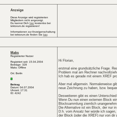
Anzeige
Diese Anzeige wird registrierten
Mitgliedern nicht angezeigt.
Du kannst Dich
hier
kostenlos bei
tektorum.de registrieren!
Informationen zur Anzeigenschaltung
bei tektorum.de finden Sie
hier
.
Maks
Registrierter Nutzer
Hi Florian,
Registriert seit: 15.04.2004
Beiträge: 328
Maks: Offline
erstmal eine grundsätzliche Frage. Re
Problem mal am Rechner nachvollzieh
Ort: Berlin
Ich hab es gerade mit einem XREF pro
Aber mal allgemein. Normalerweise gi
Beitrag
Datum: 04.07.2004
neue Zeichnung zu haben, bzw. bequem
Uhrzeit: 17:31
ID: 4242
Desweiteren gibt es einen Unterschied
Wenn Du nun einen externen Block einl
Blocksammlung ziemlich unangenehm a
Die Alternative ist ein Block, der nur
D.h. vom Ansatz her würde ich sagen, 
der Block (oder die XREF) nur von dir 