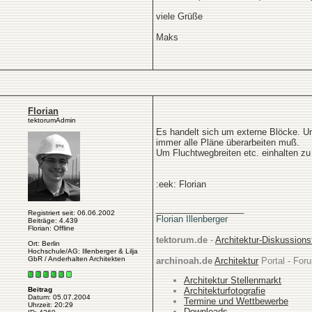
viele Grüße
Maks
Florian
tektorumAdmin
Es handelt sich um externe Blöcke. Um
immer alle Pläne überarbeiten muß.
Um Fluchtwegbreiten etc. einhalten zu 
:eek: Florian
__________________
Registriert seit: 06.06.2002
Florian Illenberger
Beiträge: 4.439
Florian: Offline
tektorum.de
-
Architektur-Diskussion
Ort: Berlin
Hochschule/AG: Illenberger & Lilja
GbR / Anderhalten Architekten
archinoah.de
Architektur
Portal - Foru
Architektur Stellenmarkt
Architekturfotografie
Beitrag
Datum: 05.07.2004
Termine und Wettbewerbe
Uhrzeit: 20:29
Downloads