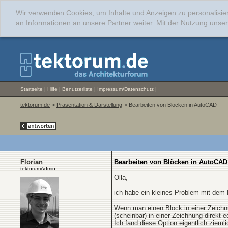
Wir verwenden Cookies, um Inhalte und Anzeigen zu personalisie
an Informationen an unsere Partner weiter. Mit der Nutzung uns
Startseite
|
Hilfe
|
Benutzerliste
|
Impressum/Datenschutz
|
tektorum.de
>
Präsentation & Darstellung
> Bearbeiten von Blöcken in AutoCAD
Florian
Bearbeiten von Blöcken in AutoCAD
tektorumAdmin
Olla,
ich habe ein kleines Problem mit dem
Wenn man einen Block in einer Zeichn
(scheinbar) in einer Zeichnung direkt 
Ich fand diese Option eigentlich ziem