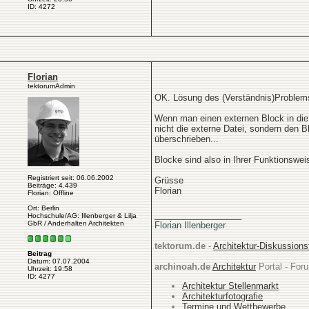
ID: 4272
Florian
tektorumAdmin
OK. Lösung des (Verständnis)Problem
Wenn man einen externen Block in die Z
nicht die externe Datei, sondern den B
überschrieben...
Blocke sind also in Ihrer Funktionswei
Registriert seit: 06.06.2002
Grüsse
Beiträge: 4.439
Florian
Florian: Offline
Ort: Berlin
__________________
Hochschule/AG: Illenberger & Lilja
GbR / Anderhalten Architekten
Florian Illenberger
tektorum.de
-
Architektur-Diskussion
Beitrag
Datum: 07.07.2004
archinoah.de
Architektur
Portal - Foru
Uhrzeit: 19:58
ID: 4277
Architektur Stellenmarkt
Architekturfotografie
Termine und Wettbewerbe