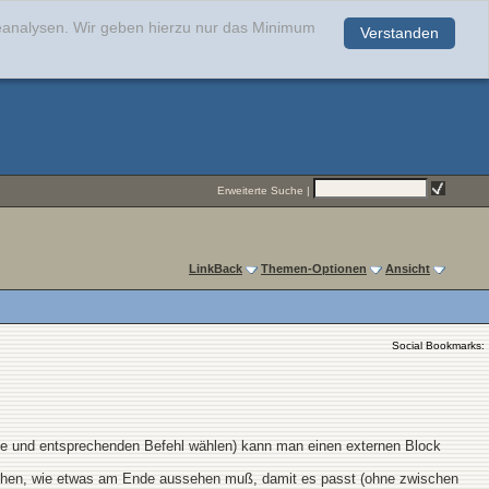
teanalysen. Wir geben hierzu nur das Minimum
Verstanden
.
Erweiterte Suche
|
LinkBack
Themen-Optionen
Ansicht
Social Bookmarks:
ste und entsprechenden Befehl wählen) kann man einen externen Block
u sehen, wie etwas am Ende aussehen muß, damit es passt (ohne zwischen