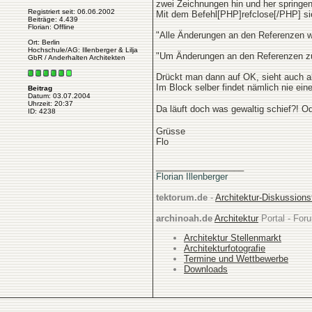
zwei Zeichnungen hin und her springe
Registriert seit: 06.06.2002
Mit dem Befehl[PHP]refclose[/PHP] sie
Beiträge: 4.439
Florian: Offline
"Alle Änderungen an den Referenzen w
Ort: Berlin
Hochschule/AG: Illenberger & Lilja
"Um Änderungen an den Referenzen zu
GbR / Anderhalten Architekten
Drückt man dann auf OK, sieht auch al
Im Block selber findet nämlich nie ein
Beitrag
Datum: 03.07.2004
Uhrzeit: 20:37
Da läuft doch was gewaltig schief?! O
ID: 4238
Grüsse
Flo
__________________
Florian Illenberger
tektorum.de
-
Architektur-Diskussion
archinoah.de
Architektur
Portal - Foru
Architektur Stellenmarkt
Architekturfotografie
Termine und Wettbewerbe
Downloads