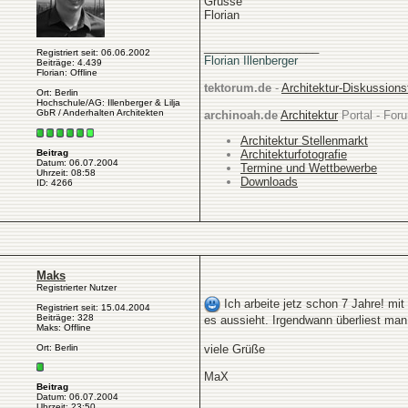
Grüsse
Florian
__________________
Registriert seit: 06.06.2002
Florian Illenberger
Beiträge: 4.439
Florian: Offline
tektorum.de
-
Architektur-Diskussion
Ort: Berlin
Hochschule/AG: Illenberger & Lilja
GbR / Anderhalten Architekten
archinoah.de
Architektur
Portal - Foru
Architektur Stellenmarkt
Architekturfotografie
Beitrag
Datum: 06.07.2004
Termine und Wettbewerbe
Uhrzeit: 08:58
Downloads
ID: 4266
Maks
Registrierter Nutzer
Ich arbeite jetz schon 7 Jahre! mit
Registriert seit: 15.04.2004
Beiträge: 328
es aussieht. Irgendwann überliest m
Maks: Offline
Ort: Berlin
viele Grüße
MaX
Beitrag
Datum: 06.07.2004
Uhrzeit: 23:50