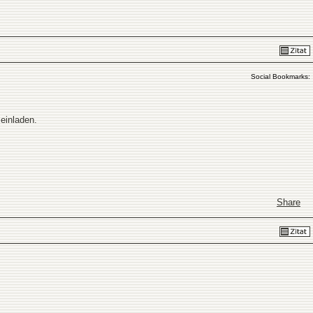
Social Bookmarks:
einladen.
Share