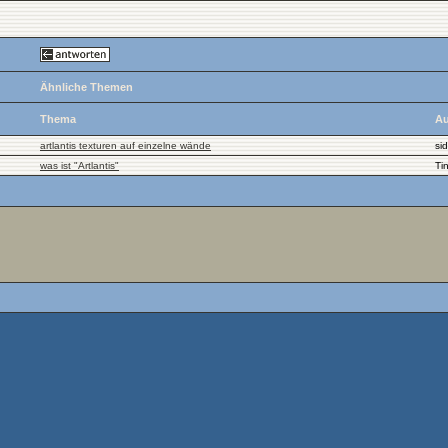
Ähnliche Themen
Thema
Au
artlantis texturen auf einzelne wände
sid
was ist "Artlantis"
Ti