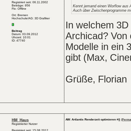
Registriert seit: 06.11.2002
Beiträge: 956
Kennt jemand einen Worflow aus Ar
Flo: Offline
Auch über Zwischenprogramme mö
Ort: Bremen
Hochschule/AG: 3D Grafiker
In welchem 3D 
Beitrag
Archicad? Von d
Datum: 03.09.2012
Uhrzeit: 10:01
ID: 47740
Modelle in ein
gibt (Max, Cine
Grüße, Florian
HM_Haus
AW: Artlantis Renderzeit optimieren
#
8
(
Perma
Registrierter Nutzer
Registriert seit: 15.08.2012