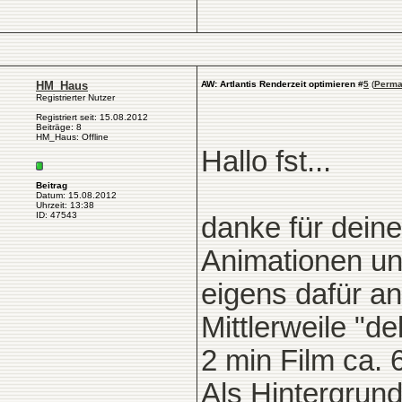
HM_Haus
AW: Artlantis Renderzeit optimieren
#
5
(
Perma
Registrierter Nutzer
Registriert seit: 15.08.2012
Beiträge: 8
HM_Haus: Offline
Hallo fst...
Beitrag
Datum: 15.08.2012
Uhrzeit: 13:38
ID: 47543
danke für deine
Animationen und
eigens dafür a
Mittlerweile "d
2 min Film ca. 
Als Hintergrund