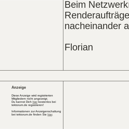
Beim Netzwerkr
Renderaufträge
nacheinander a
Florian
Anzeige
Diese Anzeige wird registrierten
Mitgliedern nicht angezeigt.
Du kannst Dich
hier
kostenlos bei
tektorum.de registrieren!
Informationen zur Anzeigenschaltung
bei tektorum.de finden Sie
hier
.