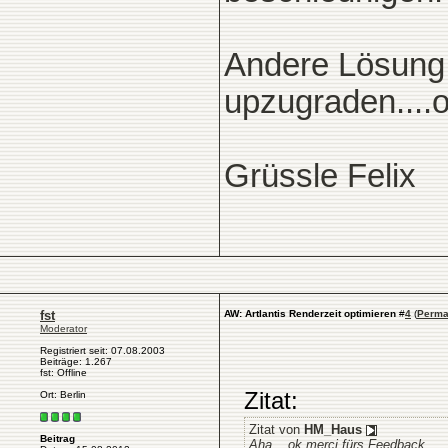
Andere Lösung
upzugraden....o
Grüssle Felix
fst
AW: Artlantis Renderzeit optimieren
#
4
(
Perma
Moderator
Registriert seit: 07.08.2003
Beiträge: 1.267
fst: Offline
Zitat:
Ort: Berlin
Zitat von
HM_Haus
Beitrag
Aha....ok merci fürs Feedback..