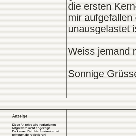
die ersten Kerne
mir aufgefallen
unausgelastet is
Weiss jemand me
Sonnige Grüsse
Anzeige
Diese Anzeige wird registrierten
Mitgliedern nicht angezeigt.
Du kannst Dich
hier
kostenlos bei
tektorum.de registrieren!