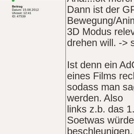
Dann ist der GP
Beitrag
Datum: 15.08.2012
Uhrzeit: 12:41
ID: 47539
Bewegung/Anima
3D Modus relev
drehen will. ->
Ist denn ein Ad
eines Films rec
sodass man sag
werden. Also
links z.b. das 
Soetwas würde 
beschleunigen.