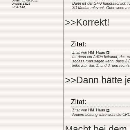
Datum: 15.08.2012
Dann ist der GPU hauptsächlich f
Uhrzeit: 13:28
ID: 47542
3D Modus relevant. Oder wenn man 
>>Korrekt!
Zitat:
Zitat von
HM_Haus
Ist denn ein AdOn bekannt, das eve
sodass man sagen kann, dass 2 Bi
links z.b. das 1. und 3. und rech
>>Dann hätte je
Zitat:
Zitat von
HM_Haus
Andere Lösung wäre wohl die CPU´
Macht bei dem 