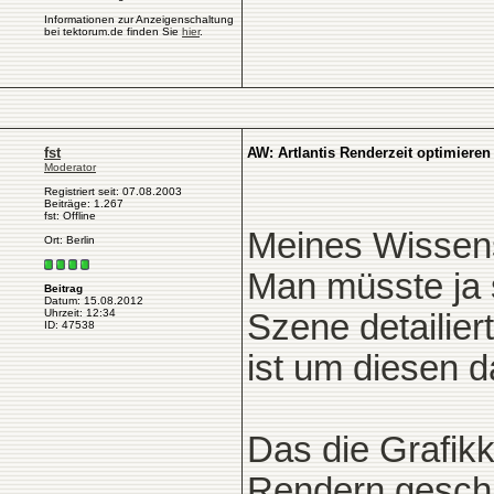
Informationen zur Anzeigenschaltung
bei tektorum.de finden Sie
hier
.
fst
AW: Artlantis Renderzeit optimieren
Moderator
Registriert seit: 07.08.2003
Beiträge: 1.267
fst: Offline
Meines Wissens
Ort: Berlin
Man müsste ja 
Beitrag
Datum: 15.08.2012
Uhrzeit: 12:34
Szene detailier
ID: 47538
ist um diesen d
Das die Grafikk
Rendern geschi