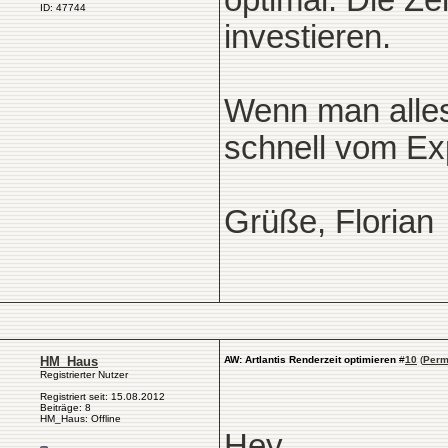
optimal. Die Ze
ID: 47744
investieren.
Wenn man alles f
schnell vom Ex
Grüße, Florian
HM_Haus
AW: Artlantis Renderzeit optimieren
#
10
(
Perm
Registrierter Nutzer
Registriert seit: 15.08.2012
Beiträge: 8
HM_Haus: Offline
Hey