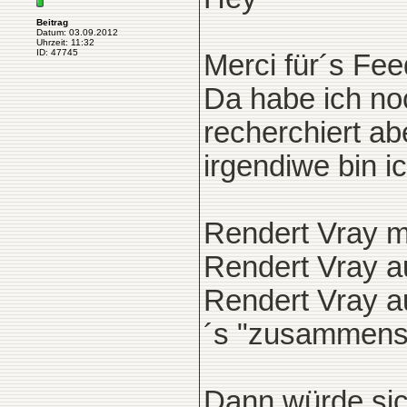
Beitrag
Datum: 03.09.2012
Uhrzeit: 11:32
ID: 47745
Merci für´s Fe
Da habe ich no
recherchiert ab
irgendiwe bin ic
Rendert Vray m
Rendert Vray a
Rendert Vray 
´s "zusammens
Dann würde sic