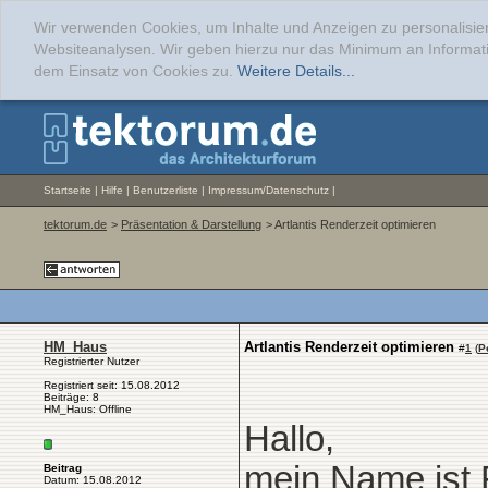
Wir verwenden Cookies, um Inhalte und Anzeigen zu personalisier
Websiteanalysen. Wir geben hierzu nur das Minimum an Informati
dem Einsatz von Cookies zu.
Weitere Details...
Startseite
|
Hilfe
|
Benutzerliste
|
Impressum/Datenschutz
|
tektorum.de
>
Präsentation & Darstellung
> Artlantis Renderzeit optimieren
HM_Haus
Artlantis Renderzeit optimieren
#
1
(
P
Registrierter Nutzer
Registriert seit: 15.08.2012
Beiträge: 8
HM_Haus: Offline
Hallo,
mein Name ist 
Beitrag
Datum: 15.08.2012