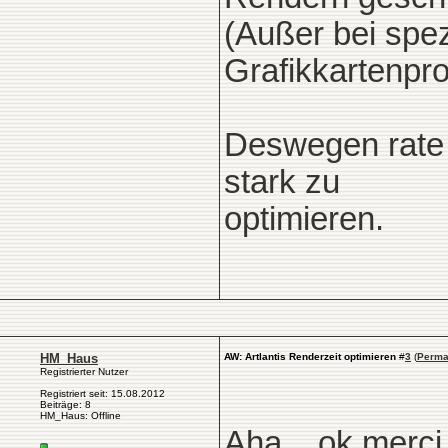
(Außer bei spe
Grafikkartenpr
Deswegen rate 
stark zu
optimieren.
HM_Haus
AW: Artlantis Renderzeit optimieren
#
3
(
Perma
Registrierter Nutzer
Registriert seit: 15.08.2012
Beiträge: 8
HM_Haus: Offline
Aha....ok merci