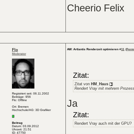
Cheerio Felix
Flo
AW: Artlantis Renderzeit optimieren
#
11
(
Perm
Moderator
Zitat:
Zitat von
HM_Haus
Rendert Vray mit mehrern Prozes
Registriert seit: 06.11.2002
Beiträge: 956
Ja
Flo: Offline
Ort: Bremen
Hochschule/AG: 3D Grafiker
Zitat:
Beitrag
Rendert Vray auch mit der GPU?
Datum: 03.09.2012
Uhrzeit: 21:51
ID: 47750