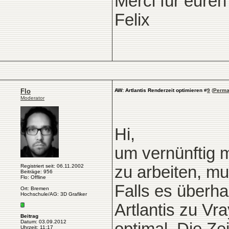
Merci für euren
Felix
Flo
AW: Artlantis Renderzeit optimieren
#
9
(
Perma
Moderator
Hi,
um vernünftig 
Registriert seit: 06.11.2002
zu arbeiten, m
Beiträge: 956
Flo: Offline
Falls es überh
Ort: Bremen
Hochschule/AG: 3D Grafiker
Artlantis zu Vra
Beitrag
Datum: 03.09.2012
Uhrzeit: 11:17