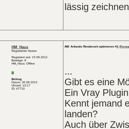
lässig zeichnen
HM_Haus
AW: Artlantis Renderzeit optimieren
#
6
(
Perma
Registrierter Nutzer
Registriert seit: 15.08.2012
Beiträge: 8
HM_Haus: Offline
...
Gibt es eine Mö
Beitrag
Datum: 30.08.2012
Uhrzeit: 13:17
ID: 47710
Ein Vray Plugin
Kennt jemand ei
landen?
Auch über Zwi