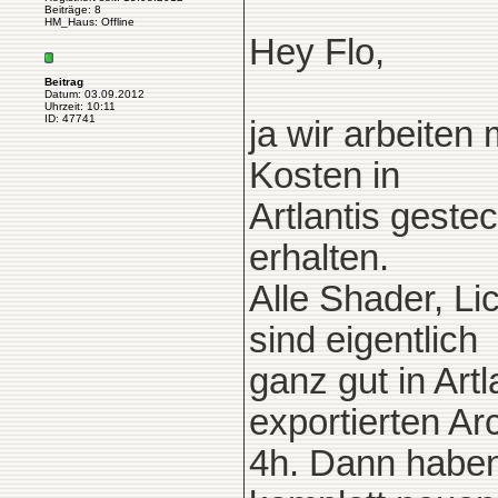
Beiträge: 8
HM_Haus: Offline
Hey Flo,
Beitrag
Datum: 03.09.2012
Uhrzeit: 10:11
ID: 47741
ja wir arbeiten
Kosten in
Artlantis geste
erhalten.
Alle Shader, Li
sind eigentlich
ganz gut in Art
exportierten A
4h. Dann haben