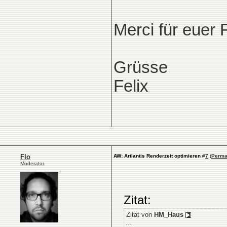
Merci für euer
Grüsse
Felix
Flo
AW: Artlantis Renderzeit optimieren
#
7
(
Perma
Moderator
Zitat:
Zitat von
HM_Haus
...