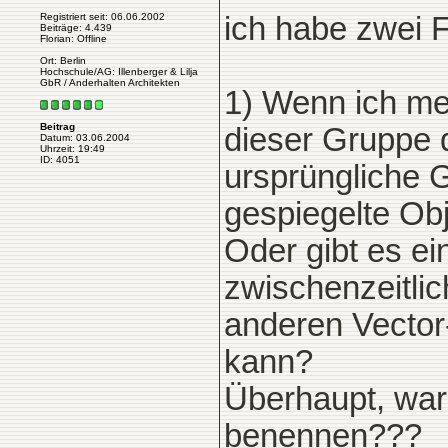
Registriert seit: 06.06.2002
ich habe zwei 
Beiträge: 4.439
Florian: Offline
Ort: Berlin
Hochschule/AG: Illenberger & Lilja
GbR / Anderhalten Architekten
1) Wenn ich me
Beitrag
dieser Gruppe d
Datum: 03.06.2004
Uhrzeit: 19:49
ID: 4051
ursprüngliche 
gespiegelte Obj
Oder gibt es ei
zwischenzeitlic
anderen Vecto
kann?
Überhaupt, wa
benennen???