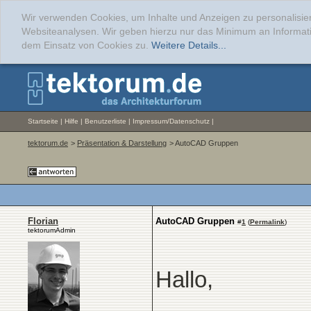
Wir verwenden Cookies, um Inhalte und Anzeigen zu personalisier
Websiteanalysen. Wir geben hierzu nur das Minimum an Informati
dem Einsatz von Cookies zu.
Weitere Details...
Startseite
|
Hilfe
|
Benutzerliste
|
Impressum/Datenschutz
|
tektorum.de
>
Präsentation & Darstellung
> AutoCAD Gruppen
Florian
AutoCAD Gruppen
#
1
(
Permalink
)
tektorumAdmin
Hallo,