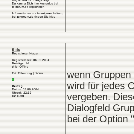
Mitgliedern nicht angezeigt.
Du kannst Dich
hier
kostenlos bei
tektorum.de registrieren!
Informationen zur Anzeigenschaltung
bei tektorum.de finden Sie
hier
.
thilo
Registrierter Nutzer
Registriert seit: 06.02.2004
Beiträge: 14
thilo: Offline
wenn Gruppen g
Ort: Offenburg | BaWü
wird für jedes
Beitrag
Datum: 03.06.2004
Uhrzeit: 22:15
vergeben. Dies
ID: 4058
Dialogfeld Gru
bei der Option 