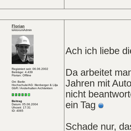
Florian
tektorumAdmin
Ach ich liebe 
Registriert seit: 06.06.2002
Da arbeitet ma
Beiträge: 4.439
Florian: Offline
Jahren mit Aut
Ort: Berlin
Hochschule/AG: Illenberger & Lilja
GbR / Anderhalten Architekten
nicht beantwor
Beitrag
ein Tag
Datum: 05.06.2004
Uhrzeit: 17:31
ID: 4065
Schade nur, das