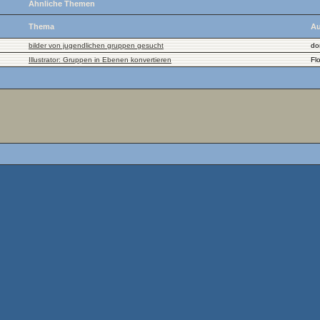
Ähnliche Themen
Thema
Au
bilder von jugendlichen gruppen gesucht
do
Illustrator: Gruppen in Ebenen konvertieren
Fl