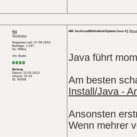
fst
AW: Archicad/Bibliothek/Update/Java
#
3
(
Per
Moderator
Registriert seit: 07.08.2003
Beiträge: 1.267
fst: Offline
Java führt mom
Ort: Berlin
Beitrag
Datum: 10.05.2013
Uhrzeit: 22:23
Am besten scha
ID: 50098
Install/Java - 
Ansonsten erstm
Wenn mehrer vo