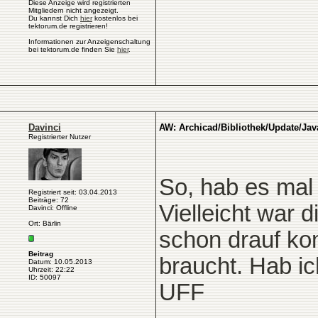
Diese Anzeige wird registrierten
Mitgliedern nicht angezeigt.
Du kannst Dich
hier
kostenlos bei
tektorum.de registrieren!
Informationen zur Anzeigenschaltung
bei tektorum.de finden Sie
hier
.
Davinci
AW: Archicad/Bibliothek/Update/Jav
Registrierter Nutzer
So, hab es mal 
Registriert seit: 03.04.2013
Beiträge: 72
Vielleicht war 
Davinci: Offline
Ort: Bärlin
schon drauf ko
Beitrag
braucht. Hab ic
Datum: 10.05.2013
Uhrzeit: 22:22
ID: 50097
UFF