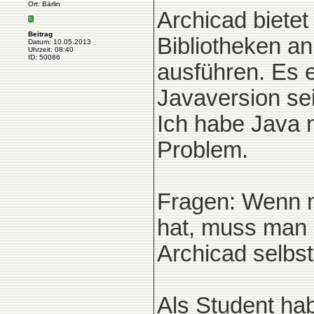
Ort: Bärlin
Archicad biete
Beitrag
Bibliotheken an
Datum: 10.05.2013
Uhrzeit: 08:40
ID: 50086
ausführen. Es 
Javaversion sei n
Ich habe Java n
Problem.
Fragen: Wenn m
hat, muss man s
Archicad selbs
Als Student hab