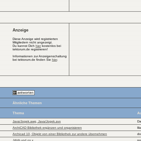
Anzeige
Diese Anzeige wird registrierten
Mitgliedern nicht angezeigt.
Du kannst Dich
hier
kostenlos bei
tektorum.de registrieren!
Informationen zur Anzeigenschaltung
bei tektorum.de finden Sie
hier
.
Ähnliche Themen
Thema
Au
Java/Jogek.awg, Java/Jogek.avx
Da
ArchiCAD Bibliothek ergänzen und organisieren
lil
Archicad 10, Objekt von einer Bibliothek zur andere übernehmen
do
JAVA und os x
no