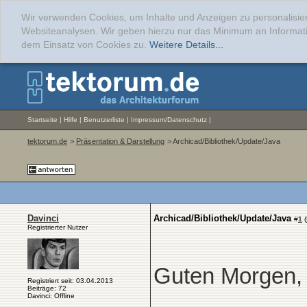
Wir verwenden Cookies, um Inhalte und Anzeigen zu personalisier
Websiteanalysen. Wir geben hierzu nur das Minimum an Informati
dem Einsatz von Cookies zu.
Weitere Details...
Startseite
|
Hilfe
|
Benutzerliste
|
Impressum/Datenschutz
|
tektorum.de
>
Präsentation & Darstellung
> Archicad/Bibliothek/Update/Java
Davinci
Archicad/Bibliothek/Update/Java
#
1
(
Registrierter Nutzer
Guten Morgen,
Registriert seit: 03.04.2013
Beiträge: 72
Davinci: Offline