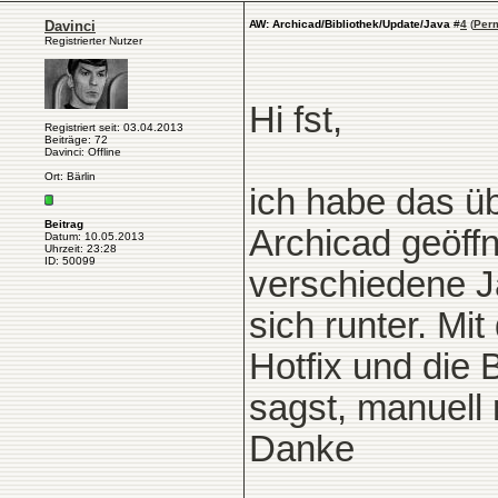
Davinci
AW: Archicad/Bibliothek/Update/Java
#
4
(
Per
Registrierter Nutzer
Hi fst,
Registriert seit: 03.04.2013
Beiträge: 72
Davinci: Offline
Ort: Bärlin
ich habe das üb
Beitrag
Archicad geöffn
Datum: 10.05.2013
Uhrzeit: 23:28
ID: 50099
verschiedene Ja
sich runter. Mi
Hotfix und die 
sagst, manuell
Danke