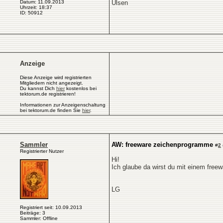
Datum: 11.09.2013
Ulsen
Uhrzeit: 18:37
ID: 50912
Anzeige
Diese Anzeige wird registrierten
Mitgliedern nicht angezeigt.
Du kannst Dich
hier
kostenlos bei
tektorum.de registrieren!
Informationen zur Anzeigenschaltung
bei tektorum.de finden Sie
hier
.
Sammler
AW: freeware zeichenprogramme
#
2
Registrierter Nutzer
Hi!
Ich glaube da wirst du mit einem free
LG
Registriert seit: 10.09.2013
Beiträge: 3
Sammler: Offline