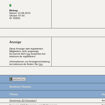
Beitrag
Datum: 12.09.2013
Uhrzeit: 07:54
ID: 50920
Anzeige
Diese Anzeige wird registrierten
Mitgliedern nicht angezeigt.
Du kannst Dich
hier
kostenlos bei
tektorum.de registrieren!
Informationen zur Anzeigenschaltung
bei tektorum.de finden Sie
hier
.
Ähnliche Themen
Thema
Au
Geeignete 3D Freeware?
An