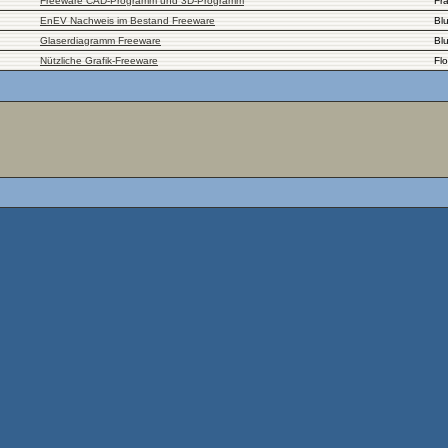
Freeware CAD-Programm und 3D-Programm
Fr
EnEV Nachweis im Bestand Freeware
Bl
Glaserdiagramm Freeware
Bl
Nützliche Grafik-Freeware
Flo