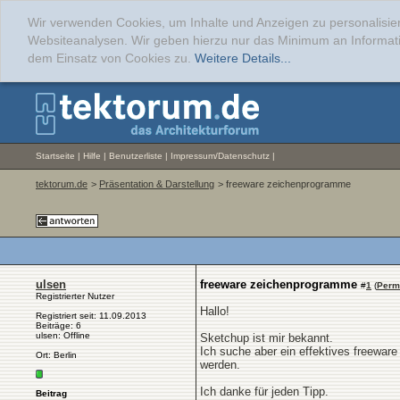
Wir verwenden Cookies, um Inhalte und Anzeigen zu personalisier
Websiteanalysen. Wir geben hierzu nur das Minimum an Informati
dem Einsatz von Cookies zu.
Weitere Details...
Startseite
|
Hilfe
|
Benutzerliste
|
Impressum/Datenschutz
|
tektorum.de
>
Präsentation & Darstellung
> freeware zeichenprogramme
ulsen
freeware zeichenprogramme
#
1
(
Perm
Registrierter Nutzer
Hallo!
Registriert seit: 11.09.2013
Beiträge: 6
ulsen: Offline
Sketchup ist mir bekannt.
Ich suche aber ein effektives freeware
Ort: Berlin
werden.
Ich danke für jeden Tipp.
Beitrag