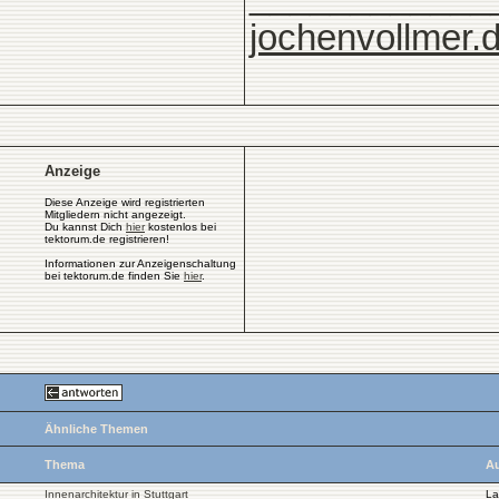
jochenvollmer.
Anzeige
Diese Anzeige wird registrierten
Mitgliedern nicht angezeigt.
Du kannst Dich
hier
kostenlos bei
tektorum.de registrieren!
Informationen zur Anzeigenschaltung
bei tektorum.de finden Sie
hier
.
Ähnliche Themen
Thema
Au
Innenarchitektur in Stuttgart
La