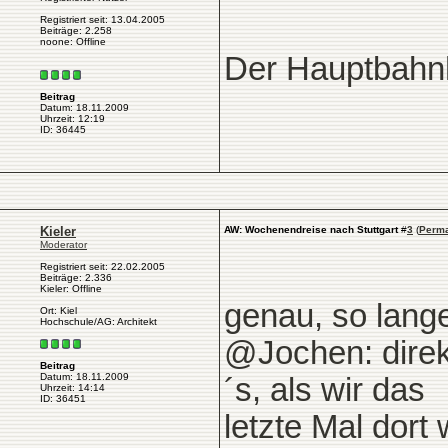
Registriert seit: 13.04.2005
Beiträge: 2.258
noone: Offline
Der Hauptbahnho
Beitrag
Datum: 18.11.2009
Uhrzeit: 12:19
ID: 36445
Kieler
AW: Wochenendreise nach Stuttgart
#
3
(
Perma
Moderator
Registriert seit: 22.02.2005
Beiträge: 2.336
Kieler: Offline
genau, so lange
Ort: Kiel
Hochschule/AG: Architekt
@Jochen: direkt
Beitrag
Datum: 18.11.2009
´s, als wir das
Uhrzeit: 14:14
ID: 36451
letzte Mal dort