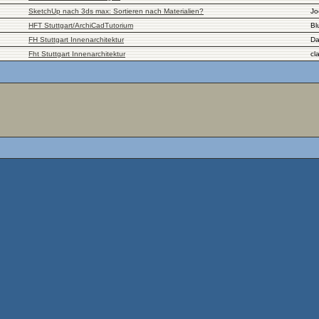
SketchUp nach 3ds max: Sortieren nach Materialien?
Jo
HFT Stuttgart/ArchiCadTutorium
Bl
FH Stuttgart Innenarchitektur
Da
Fht Stuttgart Innenarchitektur
cl