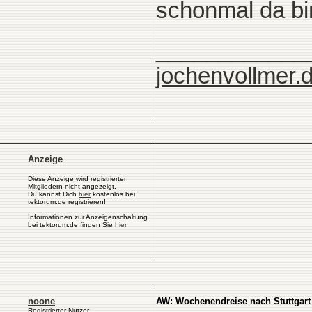
schonmal da bi
____________
jochenvollmer.
Anzeige
Diese Anzeige wird registrierten
Mitgliedern nicht angezeigt.
Du kannst Dich
hier
kostenlos bei
tektorum.de registrieren!
Informationen zur Anzeigenschaltung
bei tektorum.de finden Sie
hier
.
noone
AW: Wochenendreise nach Stuttgart
Registrierter Nutzer