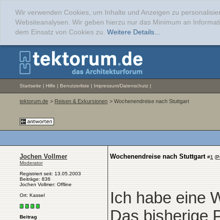
Wir verwenden Cookies, um Inhalte und Anzeigen zu personalisier
Websiteanalysen. Wir geben hierzu nur das Minimum an Informati
dem Einsatz von Cookies zu.
Weitere Details...
Startseite
|
Hilfe
|
Benutzerliste
|
Impressum/Datenschutz
|
tektorum.de
>
Reisen & Exkursionen
> Wochenendreise nach Stuttgart
Jochen Vollmer
Wochenendreise nach Stuttgart
#
1
(
P
Moderator
Registriert seit: 13.05.2003
Beiträge: 836
Jochen Vollmer: Offline
Ich habe eine 
Ort: Kassel
Das bisherige P
Beitrag