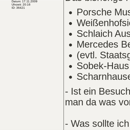
Datum: 17.11.2009
Uhrzeit: 20:16
ID: 36421
Porsche Mu
Weißenhofsi
Schlaich Au
Mercedes B
(evtl. Staats
Sobek-Haus
Scharnhauser
- Ist ein Besu
man da was vo
- Was sollte ic