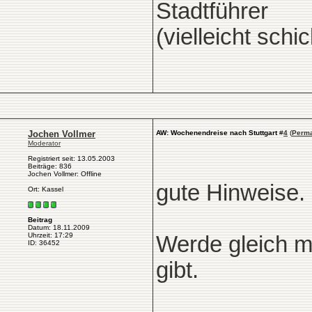
Stadtführer
(vielleicht schi
Jochen Vollmer
AW: Wochenendreise nach Stuttgart
#
4
(
Perma
Moderator
Registriert seit: 13.05.2003
Beiträge: 836
Jochen Vollmer: Offline
gute Hinweise.
Ort: Kassel
Beitrag
Datum: 18.11.2009
Uhrzeit: 17:29
Werde gleich m
ID: 36452
gibt.
____________