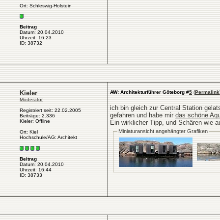
Ort: Schleswig-Holstein
Beitrag
Datum: 20.04.2010
Uhrzeit: 16:23
ID: 38732
Kieler
AW: Architekturführer Göteborg
#
5
(
Permalink
Moderator
ich bin gleich zur Central Station gel
Registriert seit: 22.02.2005
gefahren und habe mir
das schöne Aq
Beiträge: 2.336
Kieler: Offline
Ein wirklicher Tipp, und Schären wie a
Miniaturansicht angehängter Grafiken
Ort: Kiel
Hochschule/AG: Architekt
Beitrag
Datum: 20.04.2010
Uhrzeit: 16:44
ID: 38733