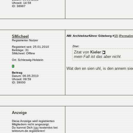
Uhrzeit: 14:58
ID: 38987
SMicheel
AW: Architekturführer Göteborg
#
15
(
Permalin
Registrierter Nutzer
Zitat:
Registriert seit: 25.01.2010
Beiträge: 31
Zitat von
Kieler
SMicheel: Offline
mein Fall ist das aber nicht.
Ort: Schleswig-Holstein
Wat den en sien uhl, is den annern sie
Beitrag
Datum: 06.05.2010
Uhrzeit: 09:59
ID: 39000
Anzeige
Diese Anzeige wird registrierten
Mitgliedern nicht angezeigt.
Du kannst Dich
hier
kostenlos bei
tektorum.de registrieren!