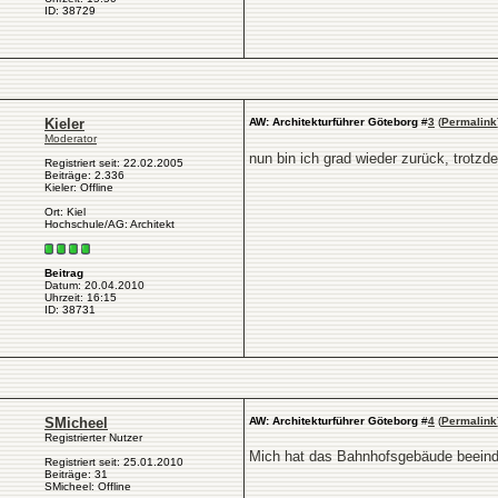
ID: 38729
Kieler
AW: Architekturführer Göteborg
#
3
(
Permalink
Moderator
nun bin ich grad wieder zurück, trotz
Registriert seit: 22.02.2005
Beiträge: 2.336
Kieler: Offline
Ort: Kiel
Hochschule/AG: Architekt
Beitrag
Datum: 20.04.2010
Uhrzeit: 16:15
ID: 38731
SMicheel
AW: Architekturführer Göteborg
#
4
(
Permalink
Registrierter Nutzer
Mich hat das Bahnhofsgebäude beeind
Registriert seit: 25.01.2010
Beiträge: 31
SMicheel: Offline