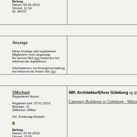
Beitrag
Datum: 09.04.2010
Uhrzeit: 11:14
ID: 38570
Anzeige
Diese Anzeige wird registrierten
Mitgliedern nicht angezeigt.
Du kannst Dich
hier
kostenlos bei
tektorum.de registrieren!
Informationen zur Anzeigenschaltung
bei tektorum.de finden Sie
hier
.
SMicheel
AW: Architekturführer Göteborg
#
2
(
P
Registrierter Nutzer
Category:Buildings in Göteborg - Wi
Registriert seit: 25.01.2010
Beiträge: 31
SMicheel: Offline
Ort: Schleswig-Holstein
Beitrag
Datum: 20.04.2010
Uhrzeit: 15:50