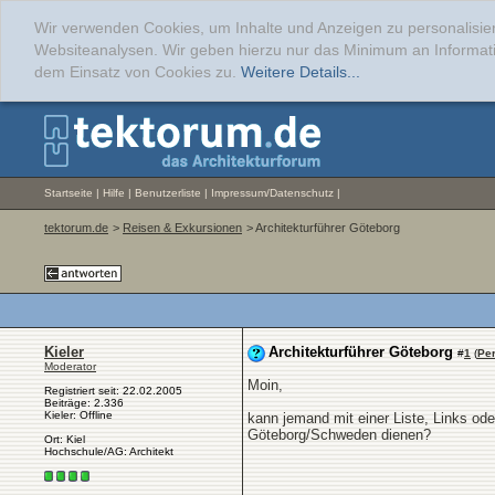
Wir verwenden Cookies, um Inhalte und Anzeigen zu personalisier
Websiteanalysen. Wir geben hierzu nur das Minimum an Informati
dem Einsatz von Cookies zu.
Weitere Details...
Startseite
|
Hilfe
|
Benutzerliste
|
Impressum/Datenschutz
|
tektorum.de
>
Reisen & Exkursionen
> Architekturführer Göteborg
Kieler
Architekturführer Göteborg
#
1
(
Pe
Moderator
Moin,
Registriert seit: 22.02.2005
Beiträge: 2.336
Kieler: Offline
kann jemand mit einer Liste, Links od
Göteborg/Schweden dienen?
Ort: Kiel
Hochschule/AG: Architekt