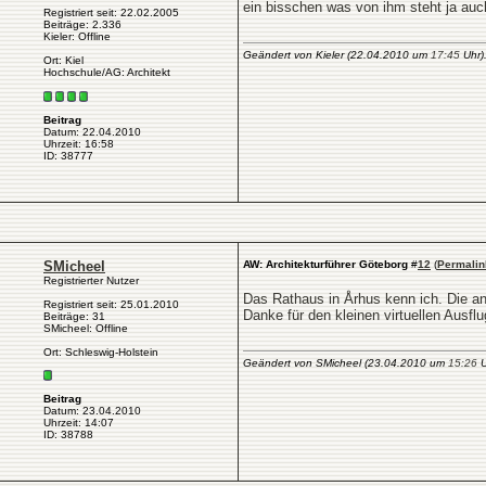
ein bisschen was von ihm steht ja auc
Registriert seit: 22.02.2005
Beiträge: 2.336
Kieler: Offline
Geändert von Kieler (22.04.2010 um
17:45
Uhr)
Ort: Kiel
Hochschule/AG: Architekt
Beitrag
Datum: 22.04.2010
Uhrzeit: 16:58
ID: 38777
SMicheel
AW: Architekturführer Göteborg
#
12
(
Permalin
Registrierter Nutzer
Das Rathaus in Århus kenn ich. Die and
Registriert seit: 25.01.2010
Danke für den kleinen virtuellen Ausfl
Beiträge: 31
SMicheel: Offline
Ort: Schleswig-Holstein
Geändert von SMicheel (23.04.2010 um
15:26
U
Beitrag
Datum: 23.04.2010
Uhrzeit: 14:07
ID: 38788