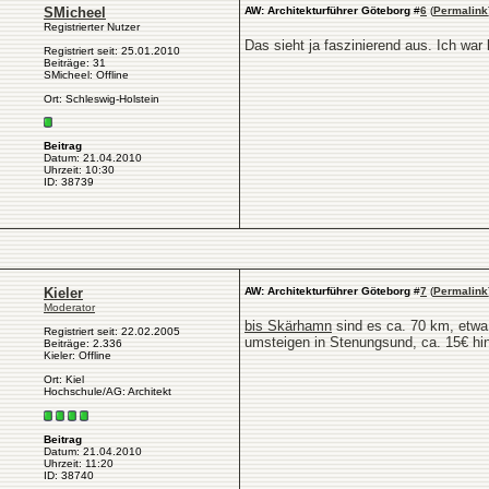
SMicheel
AW: Architekturführer Göteborg
#
6
(
Permalink
Registrierter Nutzer
Das sieht ja faszinierend aus. Ich war 
Registriert seit: 25.01.2010
Beiträge: 31
SMicheel: Offline
Ort: Schleswig-Holstein
Beitrag
Datum: 21.04.2010
Uhrzeit: 10:30
ID: 38739
Kieler
AW: Architekturführer Göteborg
#
7
(
Permalink
Moderator
bis Skärhamn
sind es ca. 70 km, etw
Registriert seit: 22.02.2005
umsteigen in Stenungsund, ca. 15€ hin 
Beiträge: 2.336
Kieler: Offline
Ort: Kiel
Hochschule/AG: Architekt
Beitrag
Datum: 21.04.2010
Uhrzeit: 11:20
ID: 38740