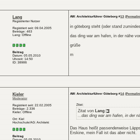
Lang
AW: Architekturführer Göteborg
#
13
(
Permalin
Registrierter Nutzer
in göteborg steht (oder stand zumindes
Registriert seit: 09.04.2005
Beiträge: 463
Lang: Offline
das ding war am hafen, in der nähe v
grüße
Beitrag
m
Datum: 05.05.2010
Uhrzeit: 14:50
ID: 38986
Kieler
AW: Architekturführer Göteborg
#
14
(
Permalin
Moderator
Zitat:
Registriert seit: 22.02.2005
Beiträge: 2.336
Zitat von
Lang
Kieler: Offline
...das ding war am hafen, in der 
Ort: Kiel
Hochschule/AG: Architekt
Das Haus heißt passenderweise Läppstif
Erskine, mein Fall ist das aber nicht.
Beitrag
Datum: 05.05.2010