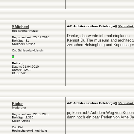
SMicheel
AW: Architekturführer Göteborg
#
8
(
Permalink
Registrierter Nutzer
Danke, das werde ich mal einplanen.
Registriert seit: 25.01.2010
Kennst Du
The museum and architectu
Beiträge: 31
SMicheel: Offline
zwischen Helsingborg und Kopenhagen
Ort: Schleswig-Holstein
Beitrag
Datum: 21.04.2010
Uhrzeit: 12:38
ID: 38742
Kieler
AW: Architekturführer Göteborg
#
9
(
Permalink
Moderator
jo, kenn´ ich! Auf dem Weg von Kop
Registriert seit: 22.02.2005
dann noch
ein paar Perlen von Arne J
Beiträge: 2.336
Kieler: Offline
Ort: Kiel
Hochschule/AG: Architekt