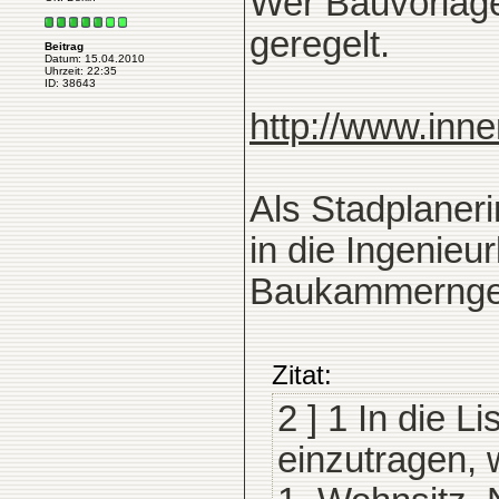
Wer Bauvorlageb
geregelt.
Beitrag
Datum: 15.04.2010
Uhrzeit: 22:35
ID: 38643
http://www.inn
Als Stadplaner
in die Ingenie
Baukammernges
Zitat:
2 ] 1 In die L
einzutragen, 