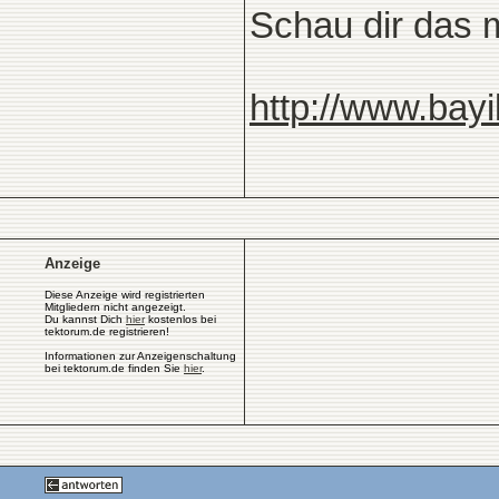
Schau dir das m
http://www.bayi
Anzeige
Diese Anzeige wird registrierten
Mitgliedern nicht angezeigt.
Du kannst Dich
hier
kostenlos bei
tektorum.de registrieren!
Informationen zur Anzeigenschaltung
bei tektorum.de finden Sie
hier
.