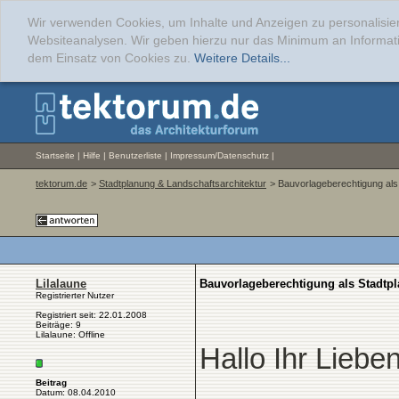
Wir verwenden Cookies, um Inhalte und Anzeigen zu personalisier
Websiteanalysen. Wir geben hierzu nur das Minimum an Informati
dem Einsatz von Cookies zu.
Weitere Details...
Startseite
|
Hilfe
|
Benutzerliste
|
Impressum/Datenschutz
|
tektorum.de
>
Stadtplanung & Landschaftsarchitektur
> Bauvorlageberechtigung als
Lilalaune
Bauvorlageberechtigung als Stadtpl
Registrierter Nutzer
Registriert seit: 22.01.2008
Beiträge: 9
Lilalaune: Offline
Hallo Ihr Lieben
Beitrag
Datum: 08.04.2010