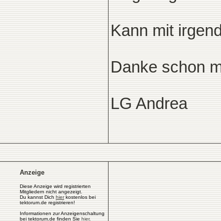
Kann mit irgen
Danke schon ma
LG Andrea
Anzeige
Diese Anzeige wird registrierten
Mitgliedern nicht angezeigt.
Du kannst Dich
hier
kostenlos bei
tektorum.de registrieren!
Informationen zur Anzeigenschaltung
bei tektorum.de finden Sie
hier
.