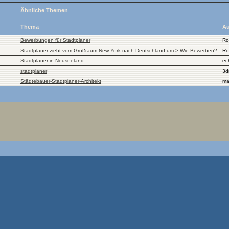
Ähnliche Themen
Thema
Au
Bewerbungen für Stadtplaner
Ro
Stadtplaner zieht vom Großraum New York nach Deutschland um > Wie Bewerben?
Ro
Stadtplaner in Neuseeland
ec
stadtplaner
3d
Städtebauer-Stadtplaner-Architekt
ma