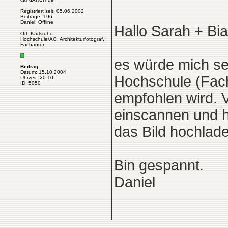
Registriert seit: 05.06.2002
Beiträge: 196
Daniel: Offline
Hallo Sarah + Bi
Ort: Karlsruhe
Hochschule/AG: Architekturfotograf,
Fachautor
es würde mich se
Beitrag
Datum: 15.10.2004
Hochschule (Fachs
Uhrzeit: 20:10
ID: 5050
empfohlen wird. V
einscannen und h
das Bild hochladen
Bin gespannt.
Daniel