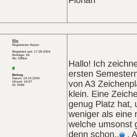
Florian
filo
Registrierter Nutzer
Registriert seit: 17.08.2004
Beiträge: 64
filo: Offline
Hallo! Ich zeichn
ersten Semestern
Beitrag
Datum: 19.10.2004
von A3 Zeichenpla
Uhrzeit: 16:07
ID: 5089
klein. Eine Zeich
genug Platz hat, 
weniger als eine
welche umsonst 
denn schon..
. A