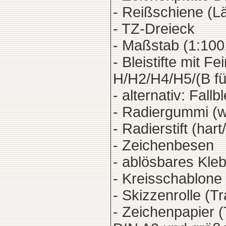
- Reißschiene (L
- TZ-Dreieck
- Maßstab (1:100,
- Bleistifte mit F
H/H2/H4/H5/(B für
- alternativ: Fal
- Radiergummi (w
- Radierstift (har
- Zeichenbesen
- ablösbares Kle
- Kreisschablone
- Skizzenrolle (T
- Zeichenpapier 