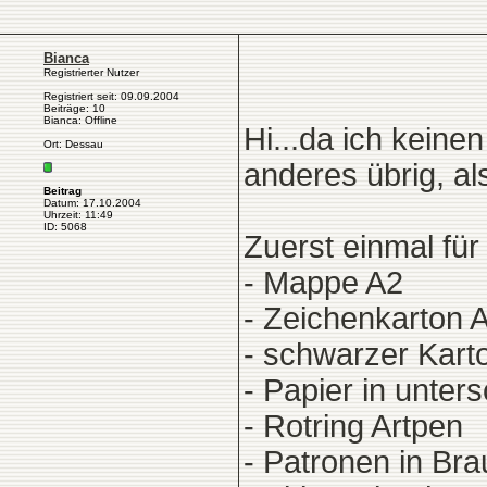
Bianca
Registrierter Nutzer
Registriert seit: 09.09.2004
Beiträge: 10
Bianca: Offline
Hi...da ich keine
Ort: Dessau
anderes übrig, al
Beitrag
Datum: 17.10.2004
Uhrzeit: 11:49
ID: 5068
Zuerst einmal für
- Mappe A2
- Zeichenkarton 
- schwarzer Kart
- Papier in unter
- Rotring Artpen
- Patronen in Br