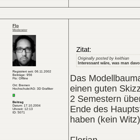
Flo
Moderator
Zitat:
Originally posted by keithian
Interessant wäre, was man davo
Registriert seit: 06.11.2002
Beiträge: 956
Das Modellbaumat
Flo: Offline
Ort: Bremen
einen guten Skizz
Hochschule/AG: 3D Grafiker
2 Semestern über
Beitrag
Datum: 17.10.2004
Ende des Haupts
Uhrzeit: 12:13
ID: 5071
haben (kein Witz)