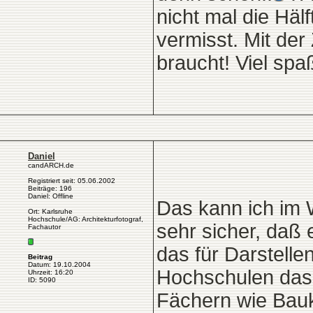
nicht mal die Häl
vermisst. Mit der
braucht! Viel spa
Daniel
candARCH.de
Registriert seit: 05.06.2002
Beiträge: 196
Daniel: Offline
Das kann ich im W
Ort: Karlsruhe
Hochschule/AG: Architekturfotograf,
sehr sicher, daß e
Fachautor
das für Darstell
Beitrag
Datum: 19.10.2004
Hochschulen das 
Uhrzeit: 16:20
ID: 5090
Fächern wie Bauk