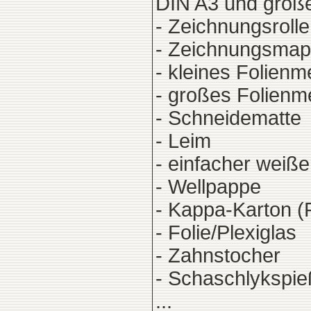
DIN A3 und größe
- Zeichnungsrolle 
- Zeichnungsmapp
- kleines Folien
- großes Folienm
- Schneidematte
- Leim
- einfacher weiße
- Wellpappe
- Kappa-Karton (
- Folie/Plexiglas
- Zahnstocher
- Schaschlykspi
...