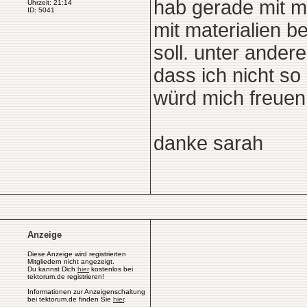
hab gerade mit m
Uhrzeit: 21:14
ID: 5041
mit materialien 
soll. unter ander
dass ich nicht s
würd mich freuen
danke sarah
Anzeige
Diese Anzeige wird registrierten
Mitgliedern nicht angezeigt.
Du kannst Dich
hier
kostenlos bei
tektorum.de registrieren!
Informationen zur Anzeigenschaltung
bei tektorum.de finden Sie
hier
.