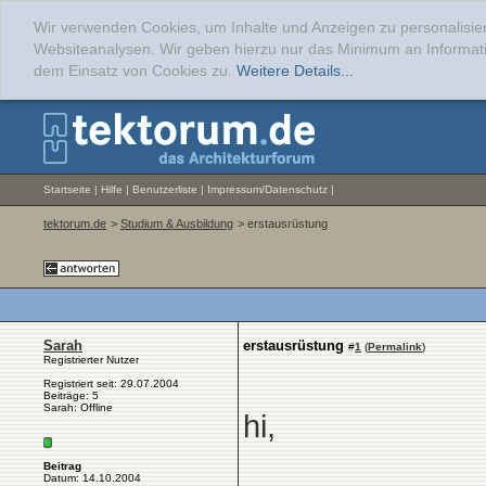
Wir verwenden Cookies, um Inhalte und Anzeigen zu personalisier
Websiteanalysen. Wir geben hierzu nur das Minimum an Informati
dem Einsatz von Cookies zu.
Weitere Details...
Startseite
|
Hilfe
|
Benutzerliste
|
Impressum/Datenschutz
|
tektorum.de
>
Studium & Ausbildung
> erstausrüstung
Sarah
erstausrüstung
#
1
(
Permalink
)
Registrierter Nutzer
Registriert seit: 29.07.2004
Beiträge: 5
Sarah: Offline
hi,
Beitrag
Datum: 14.10.2004