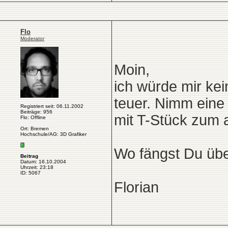
Flo
Moderator
Moin,
ich würde mir kei
teuer. Nimm eine
Registriert seit: 06.11.2002
Beiträge: 956
mit T-Stück zum 
Flo: Offline
Ort: Bremen
Hochschule/AG: 3D Grafiker
Wo fängst Du übe
Beitrag
Datum: 16.10.2004
Uhrzeit: 23:18
ID: 5067
Florian