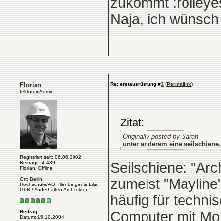
zukommt :rolleye
Naja, ich wünsch 
Florian
Re: erstausrüstung
#
3
(
Permalink
)
tektorumAdmin
Zitat:
Originally posted by Sarah
unter anderem eine seilschiene.
Registriert seit: 06.06.2002
Beiträge: 4.439
Seilschiene: "Arc
Florian: Offline
Ort: Berlin
zumeist "Mayline"
Hochschule/AG: Illenberger & Lilja
GbR / Anderhalten Architekten
häufig für techn
Computer mit Mon
Beitrag
Datum: 15.10.2004