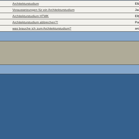
Architekturstudium
Ell
Voraussetzungen für ein Architekturstudium
Ja
Architekturstudium HTWK
El
Architekturstudium abbrechen?!
Pa
was brauche ich zum Architekturstudium?
ar