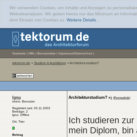
Wir verwenden Cookies, um Inhalte und Anzeigen zu personalisier
Websiteanalysen. Wir geben hierzu nur das Minimum an Informati
dem Einsatz von Cookies zu.
Weitere Details...
Startseite
|
Hilfe
|
Benutzerliste
|
Impressum/Datenschutz
|
tektorum.de
>
Studium & Ausbildung
> Architekturstudium?
lgnu
Architekturstudium?
#
1
(
Permalink
)
ehem. Benutzer
Registriert seit: 03.11.2003
Beiträge: 2
lgnu: Offline
Ich studieren zu
Ort: Trier
mein Diplom, bin 
Beitrag