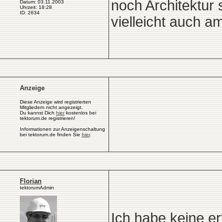
noch Architektur 
Datum: 03.11.2003
Uhrzeit: 18:28
ID: 2634
vielleicht auch a
Anzeige
Diese Anzeige wird registrierten
Mitgliedern nicht angezeigt.
Du kannst Dich
hier
kostenlos bei
tektorum.de registrieren!
Informationen zur Anzeigenschaltung
bei tektorum.de finden Sie
hier
.
Florian
tektorumAdmin
Ich habe keine e