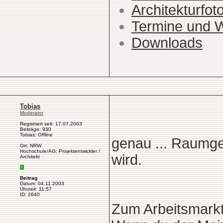
Architekturfot
Termine und 
Downloads
Tobias
Moderator
Registriert seit: 17.07.2003
Beiträge: 930
Tobias: Offline
genau ... Raumge
Ort: NRW
Hochschule/AG: Projektentwickler /
wird.
Architekt
Beitrag
Datum: 04.11.2003
Uhrzeit: 11:57
ID: 2640
Zum Arbeitsmarkt