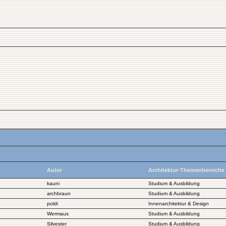
Autor
Architektur-Themenbereiche
kauni
Studium & Ausbildung
archbraun
Studium & Ausbildung
poldi
Innenarchitektur & Design
Wermaus
Studium & Ausbildung
Silvester
Studium & Ausbildung