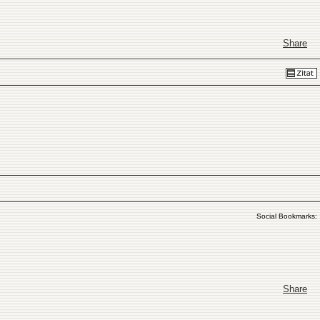
Share
Social Bookmarks:
Share