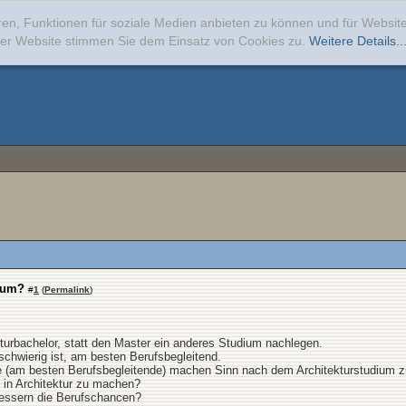
ren, Funktionen für soziale Medien anbieten zu können und für Websi
erer Website stimmen Sie dem Einsatz von Cookies zu.
Weitere Details..
ium?
#
1
(
Permalink
)
urbachelor, statt den Master ein anderes Studium nachlegen.
schwierig ist, am besten Berufsbegleitend.
e (am besten Berufsbegleitende) machen Sinn nach dem Architekturstudium 
 in Architektur zu machen?
essern die Berufschancen?