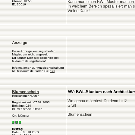
Uhrzeit: 10:55
Kann man einen BWL-Master machen oh
ID: 35616
In welchem Bereich spezalisiert man 
Vielen Dank!
Anzeige
Diese Anzeige wird registrierten
Mitgliedern nicht angezeigt.
Du kannst Dich
hier
kostenlos bei
tektorum.de registrieren!
Informationen zur Anzeigenschaltung
bei tektorum.de finden Sie
hier
.
Blumenschein
AW: BWL-Studium nach Architektur
Registrierter Nutzer
Wo genau möchtest Du denn hin?
Registriert seit: 07.07.2003
Gruß
Beiträge: 924
Blumenschein: Offline
--
Blumenschein
Ort: Münster
Beitrag
Datum: 05.10.2009