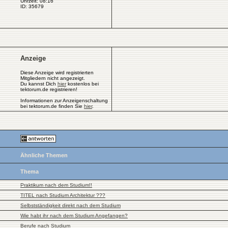
Uhrzeit: 08:16
ID: 35679
Anzeige
Diese Anzeige wird registrierten
Mitgliedern nicht angezeigt.
Du kannst Dich
hier
kostenlos bei
tektorum.de registrieren!
Informationen zur Anzeigenschaltung
bei tektorum.de finden Sie
hier
.
Ähnliche Themen
Thema
Praktikum nach dem Studium!!
TITEL nach Studium Architektur ???
Selbstständigkeit direkt nach dem Studium
Wie habt ihr nach dem Studium Angefangen?
Berufe nach Studium