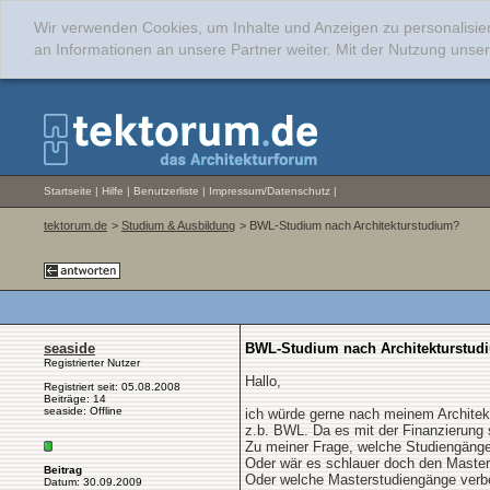
Wir verwenden Cookies, um Inhalte und Anzeigen zu personalisie
an Informationen an unsere Partner weiter. Mit der Nutzung uns
Startseite
|
Hilfe
|
Benutzerliste
|
Impressum/Datenschutz
|
tektorum.de
>
Studium & Ausbildung
> BWL-Studium nach Architekturstudium?
seaside
BWL-Studium nach Architekturstud
Registrierter Nutzer
Hallo,
Registriert seit: 05.08.2008
Beiträge: 14
seaside: Offline
ich würde gerne nach meinem Architekt
z.b. BWL. Da es mit der Finanzierung 
Zu meiner Frage, welche Studiengäng
Oder wär es schlauer doch den Master
Beitrag
Oder welche Masterstudiengänge verb
Datum: 30.09.2009