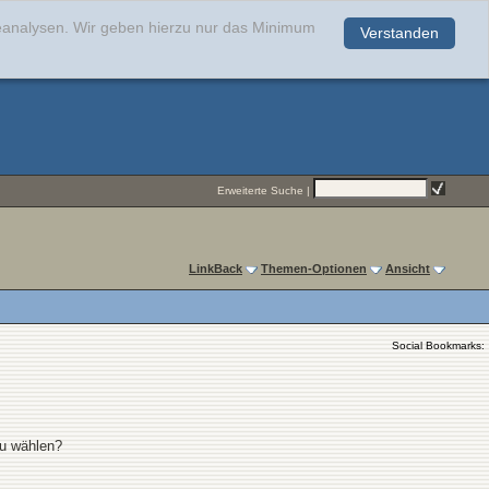
teanalysen. Wir geben hierzu nur das Minimum
Verstanden
.
Erweiterte Suche
|
LinkBack
Themen-Optionen
Ansicht
Social Bookmarks:
zu wählen?