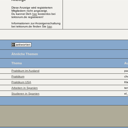
Diese Anzeige wird registrierten
Mitgliedern nicht angezeigt.
Du kannst Dich
hier
kostenlos bei
tektorum.de registrieren!
Informationen zur Anzeigenschaltung
bei tektorum.de finden Sie
hier
.
Ähnliche Themen
Thema
Au
Praktikum im Ausland
pa
Praktikum
ch
Praktikum USA
Kl
Arbeiten in Spanien
te
Studieren in Spanien
el