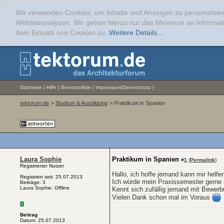
Wir verwenden Cookies, um Inhalte und Anzeigen zu personalisier
Websiteanalysen. Wir geben hierzu nur das Minimum an Informati
dem Einsatz von Cookies zu.
Weitere Details...
Startseite
|
Hilfe
|
Benutzerliste
|
Impressum/Datenschutz
|
tektorum.de
>
Studium & Ausbildung
> Praktikum in Spanien
Laura Sophie
Praktikum in Spanien
#
1
(
Permalink
)
Registrierter Nutzer
Hallo, ich hoffe jemand kann mir helfe
Registriert seit: 25.07.2013
Ich würde mein Praxissemester gerne
Beiträge: 3
Laura Sophie: Offline
Kennt sich zufällig jemand mit Bewer
Vielen Dank schon mal im Voraus
Beitrag
Datum: 25.07.2013