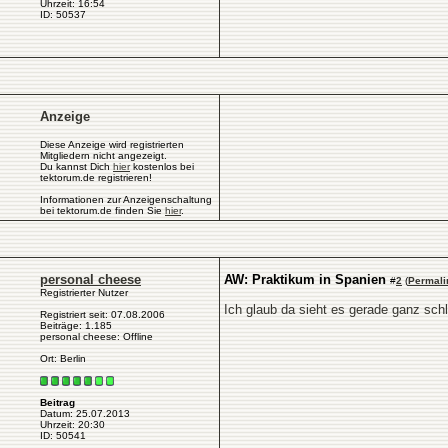
Uhrzeit: 16:54
ID: 50537
Anzeige
Diese Anzeige wird registrierten
Mitgliedern nicht angezeigt.
Du kannst Dich
hier
kostenlos bei
tektorum.de registrieren!
Informationen zur Anzeigenschaltung
bei tektorum.de finden Sie
hier
.
personal cheese
AW: Praktikum in Spanien
#
2
(
Permali
Registrierter Nutzer
Ich glaub da sieht es gerade ganz schl
Registriert seit: 07.08.2006
Beiträge: 1.185
personal cheese: Offline
Ort: Berlin
Beitrag
Datum: 25.07.2013
Uhrzeit: 20:30
ID: 50541