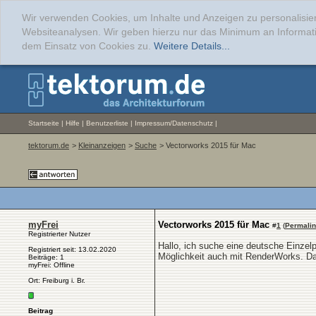
Wir verwenden Cookies, um Inhalte und Anzeigen zu personalisier
Websiteanalysen. Wir geben hierzu nur das Minimum an Informati
dem Einsatz von Cookies zu.
Weitere Details...
Startseite
|
Hilfe
|
Benutzerliste
|
Impressum/Datenschutz
|
tektorum.de
>
Kleinanzeigen
>
Suche
> Vectorworks 2015 für Mac
myFrei
Vectorworks 2015 für Mac
#
1
(
Permali
Registrierter Nutzer
Hallo, ich suche eine deutsche Einzel
Registriert seit: 13.02.2020
Möglichkeit auch mit RenderWorks. D
Beiträge: 1
myFrei: Offline
Ort: Freiburg i. Br.
Beitrag