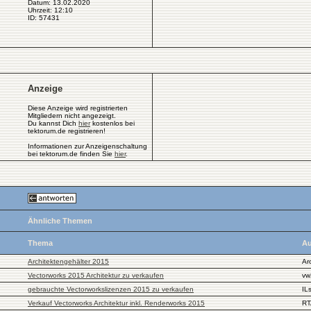
Datum: 13.02.2020
Uhrzeit: 12:10
ID: 57431
Anzeige
Diese Anzeige wird registrierten
Mitgliedern nicht angezeigt.
Du kannst Dich
hier
kostenlos bei
tektorum.de registrieren!
Informationen zur Anzeigenschaltung
bei tektorum.de finden Sie
hier
.
Ähnliche Themen
Thema
Au
Architektengehälter 2015
Ar
Vectorworks 2015 Architektur zu verkaufen
vw
gebrauchte Vectorworkslizenzen 2015 zu verkaufen
IL
Verkauf Vectorworks Architektur inkl. Renderworks 2015
RT