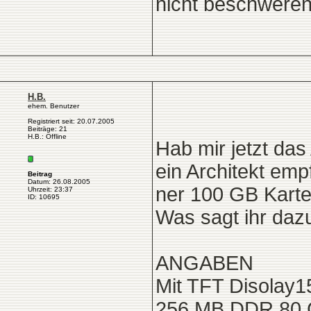
nicht beschwere
H.B.
ehem. Benutzer
Registriert seit: 20.07.2005
Beiträge: 21
H.B.: Offline
Hab mir jetzt das
ein Architekt emp
Beitrag
Datum: 26.08.2005
ner 100 GB Karte 
Uhrzeit: 23:37
ID: 10695
Was sagt ihr dazu
ANGABEN
Mit TFT Disolay1
256 MB DDR,80 G