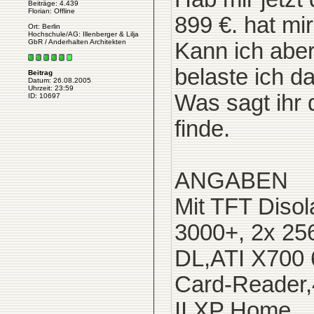
Beiträge: 4.439
Florian: Offline
899 €. hat mi
Ort: Berlin
Hochschule/AG: Illenberger & Lilja
GbR / Anderhalten Architekten
Kann ich aber
belaste ich da
Beitrag
Datum: 26.08.2005
Uhrzeit: 23:59
Was sagt ihr 
ID: 10697
finde.
ANGABEN
Mit TFT Diso
3000+, 2x 2
DL,ATI X700 
Card-Reader,
II,XP Home