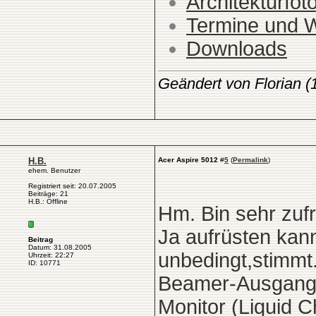
Architekturfot
Termine und 
Downloads
Geändert von Florian 
H.B.
Acer Aspire 5012
#
5
(
Permalink
)
ehem. Benutzer
Registriert seit: 20.07.2005
Beiträge: 21
H.B.: Offline
Hm. Bin sehr zufri
Ja aufrüsten kann
Beitrag
Datum: 31.08.2005
unbedingt,stimmt
Uhrzeit: 22:27
ID: 10771
Beamer-Ausgang ..
Monitor (Liquid Ch