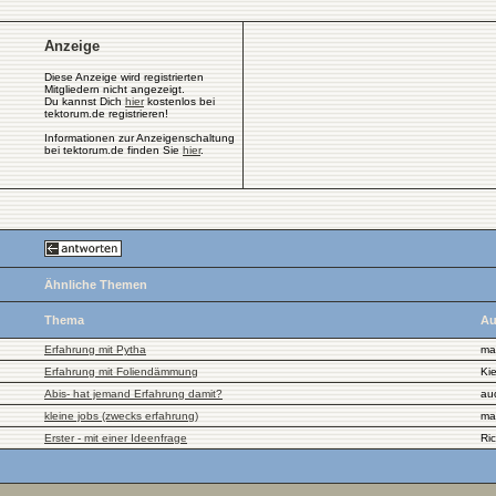
Anzeige
Diese Anzeige wird registrierten
Mitgliedern nicht angezeigt.
Du kannst Dich
hier
kostenlos bei
tektorum.de registrieren!
Informationen zur Anzeigenschaltung
bei tektorum.de finden Sie
hier
.
Ähnliche Themen
Thema
Au
Erfahrung mit Pytha
ma
Erfahrung mit Foliendämmung
Kie
Abis- hat jemand Erfahrung damit?
au
kleine jobs (zwecks erfahrung)
ma
Erster - mit einer Ideenfrage
Ri