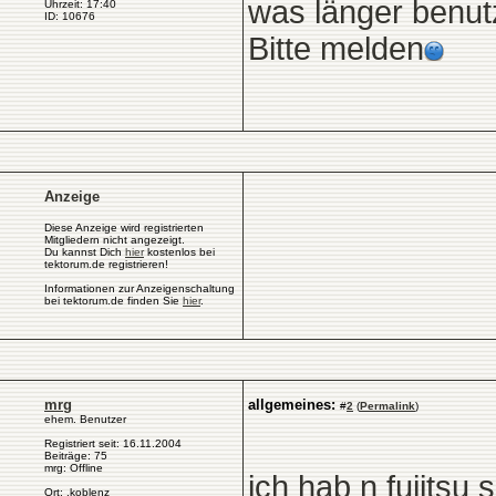
was länger benutz
Uhrzeit: 17:40
ID: 10676
Bitte melden
Anzeige
Diese Anzeige wird registrierten
Mitgliedern nicht angezeigt.
Du kannst Dich
hier
kostenlos bei
tektorum.de registrieren!
Informationen zur Anzeigenschaltung
bei tektorum.de finden Sie
hier
.
mrg
allgemeines:
#
2
(
Permalink
)
ehem. Benutzer
Registriert seit: 16.11.2004
Beiträge: 75
mrg: Offline
ich hab n fujitsu
Ort: .koblenz