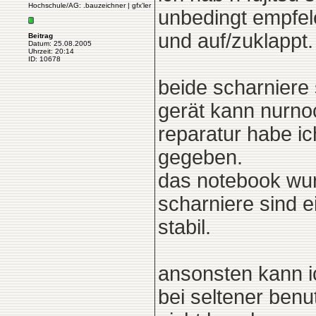
Hochschule/AG: .bauzeichner | gfx'ler
unbedingt empfel
und auf/zuklappt.
Beitrag
Datum: 25.08.2005
Uhrzeit: 20:14
ID: 10678
beide scharniere 
gerät kann nurnoc
reparatur habe i
gegeben.
das notebook wurd
scharniere sind ei
stabil.
ansonsten kann ic
bei seltener benu