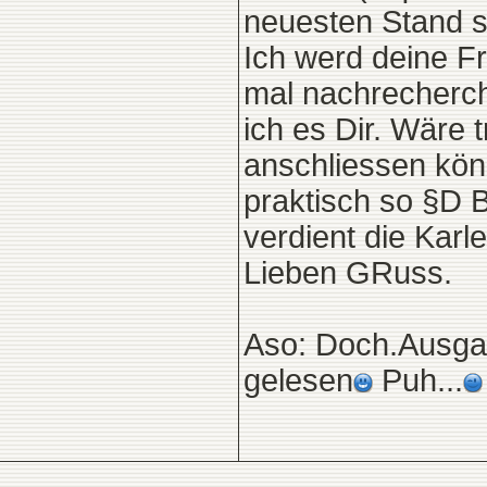
neuesten Stand s
Ich werd deine 
mal nachrecherch
ich es Dir. Wäre
anschliessen könn
praktisch so §D B
verdient die Karl
Lieben GRuss.
Aso: Doch.Ausgan
gelesen
Puh...