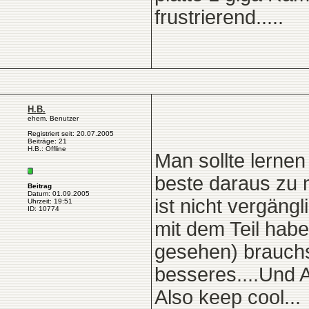
frustrierend.....
H.B.
ehem. Benutzer
Registriert seit: 20.07.2005
Beiträge: 21
H.B.: Offline
Man sollte lerne
beste daraus zu 
Beitrag
Datum: 01.09.2005
ist nicht vergäng
Uhrzeit: 19:51
ID: 10774
mit dem Teil habe
gesehen) brauchst
besseres....Und
Also keep cool...