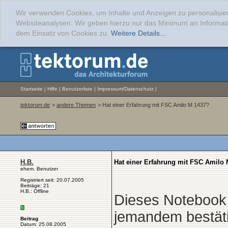
Wir verwenden Cookies, um Inhalte und Anzeigen zu personalisier
Websiteanalysen. Wir geben hierzu nur das Minimum an Informati
dem Einsatz von Cookies zu.
Weitere Details...
Startseite
|
Hilfe
|
Benutzerliste
|
Impressum/Datenschutz
|
tektorum.de
>
andere Themen
> Hat einer Erfahrung mit FSC Amilo M 1437?
H.B.
Hat einer Erfahrung mit FSC Amilo
ehem. Benutzer
Registriert seit: 20.07.2005
Beiträge: 21
H.B.: Offline
Dieses Notebook s
jemandem bestät
Beitrag
Datum: 25.08.2005