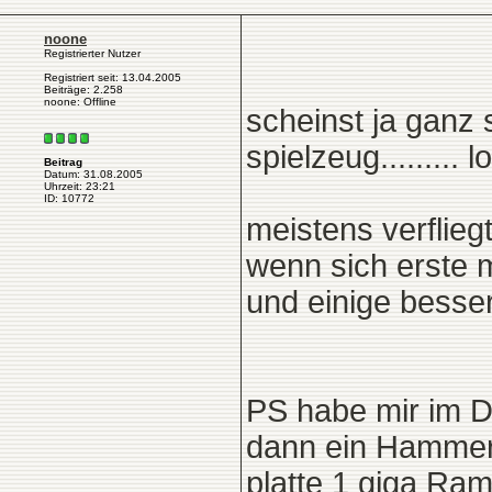
noone
Registrierter Nutzer
Registriert seit: 13.04.2005
Beiträge: 2.258
noone: Offline
scheinst ja ganz
spielzeug......... lo
Beitrag
Datum: 31.08.2005
Uhrzeit: 23:21
ID: 10772
meistens verflieg
wenn sich erste mä
und einige besser
PS habe mir im D
dann ein Hammer
platte 1 giga Ram 