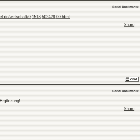
Social Bookmarks:
el.de/wirtschaft/0,1518,502426,00.html
Share
Social Bookmarks:
m Ergänzung!
Share