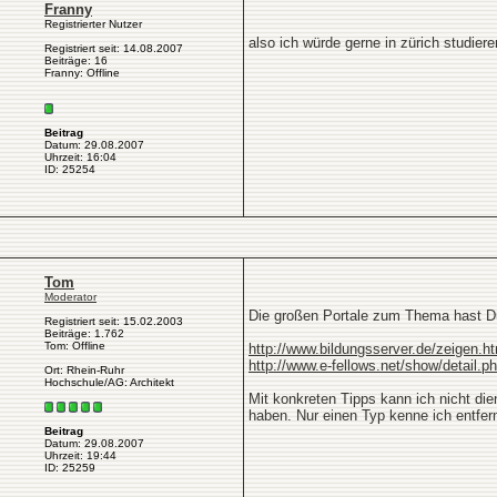
Franny
Registrierter Nutzer
also ich würde gerne in zürich studier
Registriert seit: 14.08.2007
Beiträge: 16
Franny: Offline
Beitrag
Datum: 29.08.2007
Uhrzeit: 16:04
ID: 25254
Tom
Moderator
Die großen Portale zum Thema hast Du
Registriert seit: 15.02.2003
Beiträge: 1.762
Tom: Offline
http://www.bildungsserver.de/zeigen.h
http://www.e-fellows.net/show/detail.p
Ort: Rhein-Ruhr
Hochschule/AG: Architekt
Mit konkreten Tipps kann ich nicht di
haben. Nur einen Typ kenne ich entfernt
Beitrag
Datum: 29.08.2007
Uhrzeit: 19:44
ID: 25259