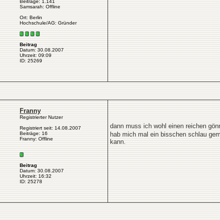
Beiträge: 1.141
Samsarah: Offline
Ort: Berlin
Hochschule/AG: Gründer
Beitrag
Datum: 30.08.2007
Uhrzeit: 09:09
ID: 25269
Franny
Registrierter Nutzer
dann muss ich wohl einen reichen gön
Registriert seit: 14.08.2007
Beiträge: 16
hab mich mal ein bisschen schlau gem
Franny: Offline
kann.
Beitrag
Datum: 30.08.2007
Uhrzeit: 16:32
ID: 25278