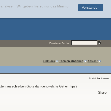
teanalysen. Wir geben hierzu nur das Minimum
Verstanden
.
Erweiterte Suche
|
LinkBack
Themen-Optionen
Ansicht
Social Bookmarks:
tekten ausschreiben.Gibts da irgendwelche Geheimtips?
Share