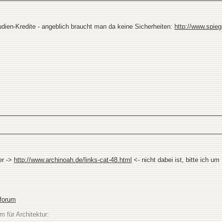
udien-Kredite - angeblich braucht man da keine Sicherheiten:
http://www.spieg
er ->
http://www.archinoah.de/links-cat-48.html
<- nicht dabei ist, bitte ich u
sforum
m für Architektur: