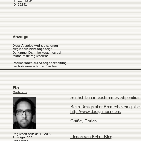
Uhrzeit: 14:41
ID: 25241
Anzeige
Diese Anzeige wird registrierten
Mitgliedern nicht angezeigt.
Du kannst Dich
hier
kostenlos bei
tektorum.de registrieren!
Informationen zur Anzeigenschaltung
bei tektorum.de finden Sie
hier
.
Flo
Moderator
Suchst Du ein bestimmtes Stipendium
Beim Designlabor Bremerhaven gibt es 
http://www.designlabor.com/
Grüße, Florian
__________________
Registriert seit: 06.11.2002
Florian von Behr - Blog
Beiträge: 956
Flo: Offline