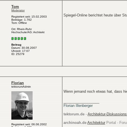
Tom
Moderator
Spiegel-Online berichtet heute über St
Registriert seit: 15.02.2003
Beiträge: 1.762
Tom: Offline
Ort: Rhein-Ruhr
Hochschule/AG: Architekt
Beitrag
Datum: 30.08.2007
Uhrzeit: 17:07
ID: 25279
Florian
tektorumAdmin
Wenn jemand noch etwas hat, dass hi
__________________
Florian Illenberger
tektorum.de
-
Architektur-Diskussion
archinoah.de
Architektur
Portal - Foru
Registriert seit: 06.06.2002