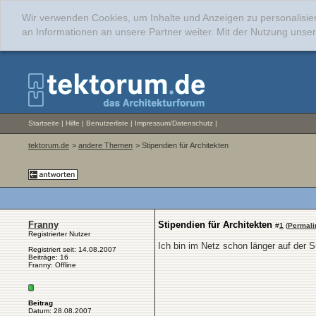
Wir verwenden Cookies, um Inhalte und Anzeigen zu personalisie
an Informationen an unsere Partner weiter. Mit der Nutzung uns
Startseite
|
Hilfe
|
Benutzerliste
|
Impressum/Datenschutz
|
tektorum.de
>
andere Themen
> Stipendien für Architekten
Franny
Stipendien für Architekten
#
1
(
Permali
Registrierter Nutzer
Ich bin im Netz schon länger auf der S
Registriert seit: 14.08.2007
Beiträge: 16
Franny: Offline
Beitrag
Datum: 28.08.2007