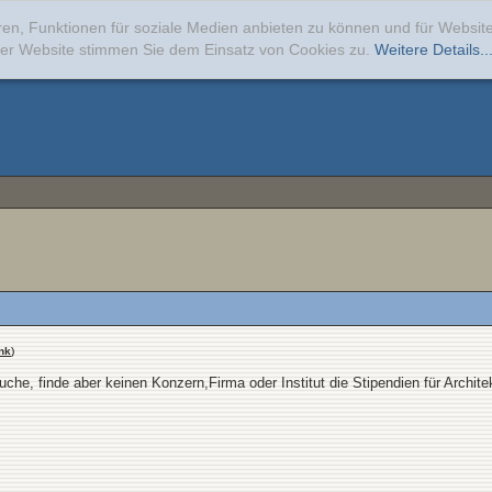
ren, Funktionen für soziale Medien anbieten zu können und für Websi
erer Website stimmen Sie dem Einsatz von Cookies zu.
Weitere Details..
nk
)
uche, finde aber keinen Konzern,Firma oder Institut die Stipendien für Archi