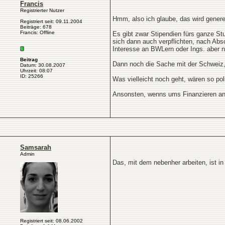
Francis
Registrierter Nutzer
Hmm, also ich glaube, das wird generel
Registriert seit: 09.11.2004
Beiträge: 678
Francis: Offline
Es gibt zwar Stipendien fürs ganze S
sich dann auch verpflichten, nach Abs
Interesse an BWLern oder Ings. aber na
Beitrag
Dann noch die Sache mit der Schweiz, 
Datum: 30.08.2007
Uhrzeit: 08:07
ID: 25266
Was vielleicht noch geht, wären so pol
Ansonsten, wenns ums Finanzieren an s
Samsarah
Admin
Das, mit dem nebenher arbeiten, ist i
Registriert seit: 08.06.2002