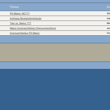
Thema
Au
FH Mainz: NC???
Sk
Aufmass Bestandsgebäude
ma
Trier vs. Mainz ???
Mi
Mainz Innenarchitektur Eignungsprüfung
aa
Innenarchitektur FH Mainz
Ch