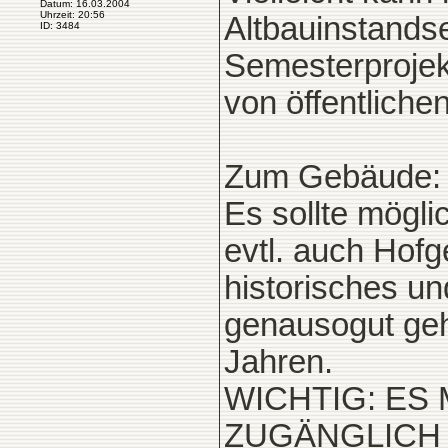
Datum: 16.03.2004
Uhrzeit: 20:56
Altbauinstands
ID: 3484
Semesterprojek
von öffentlich
Zum Gebäude:
Es sollte mögli
evtl. auch Hofg
historisches un
genausogut geh
Jahren.
WICHTIG: ES
ZUGÄNGLICH SE