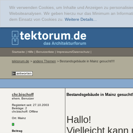
Wir verwenden Cookies, um Inhalte und Anzeigen zu personalisier
Websiteanalysen. Wir geben hierzu nur das Minimum an Informati
dem Einsatz von Cookies zu.
Weitere Details...
Startseite
|
Hilfe
|
Benutzerliste
|
Impressum/Datenschutz
|
tektorum.de
>
andere Themen
> Bestandsgebäude in Mainz gesucht!!!!
chr.bischoff
Bestandsgebäude in Mainz gesucht!!
ehem. Benutzer
Registriert seit: 27.10.2003
Beiträge: 2
chr.bischoff: Offline
Hallo!
Ort: Mainz
Vielleicht kann
Beitrag