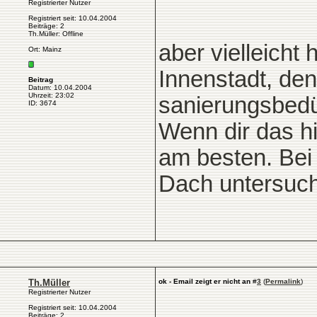
Registrierter Nutzer
Registriert seit: 10.04.2004
Beiträge: 2
Th.Müller: Offline
aber vielleicht
Ort: Mainz
Innenstadt, de
Beitrag
Datum: 10.04.2004
Uhrzeit: 23:02
sanierungsbedür
ID: 3674
Wenn dir das hi
am besten. Bei
Dach untersuc
Th.Müller
ok - Email zeigt er nicht an
#
3
(
Permalink
)
Registrierter Nutzer
Registriert seit: 10.04.2004
Beiträge: 2