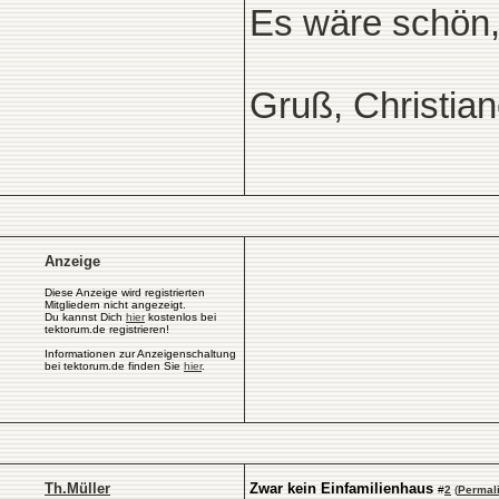
Es wäre schön, 
Gruß, Christia
Anzeige
Diese Anzeige wird registrierten
Mitgliedern nicht angezeigt.
Du kannst Dich
hier
kostenlos bei
tektorum.de registrieren!
Informationen zur Anzeigenschaltung
bei tektorum.de finden Sie
hier
.
Th.Müller
Zwar kein Einfamilienhaus
#
2
(
Permal