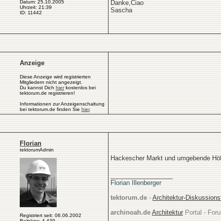
Datum: 25.10.2005
Danke,Ciao
Uhrzeit: 21:39
Sascha
ID: 11442
Anzeige
Diese Anzeige wird registrierten
Mitgliedern nicht angezeigt.
Du kannst Dich
hier
kostenlos bei
tektorum.de registrieren!
Informationen zur Anzeigenschaltung
bei tektorum.de finden Sie
hier
.
Florian
tektorumAdmin
Hackescher Markt und umgebende Höfe 
__________________
Florian Illenberger
tektorum.de
-
Architektur-Diskussion
archinoah.de
Architektur
Portal - Foru
Registriert seit: 06.06.2002
Beiträge: 4.439