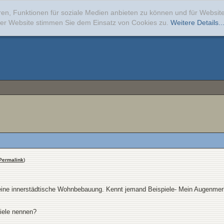
ren, Funktionen für soziale Medien anbieten zu können und für Websi
erer Website stimmen Sie dem Einsatz von Cookies zu.
Weitere Details..
Permalink
)
 eine innerstädtische Wohnbebauung. Kennt jemand Beispiele- Mein Augenmerk
piele nennen?