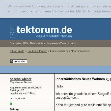
Wir verwenden Cookies, um Inhalte und Anzeigen zu personalisie
an Informationen an unsere Partner weiter. Mit der Nutzung uns
Startseite
|
Hilfe
|
Benutzerliste
|
Impressum/Datenschutz
|
tektorum.de
>
Bauten & Planer
> Innerstädtisches Neues Wohnen
sascha wieser
Innerstädtisches Neues Wohnen
#
1
(
Registrierter Nutzer
Hallo,
Registriert seit: 26.04.2004
Beiträge: 17
sascha wieser: Offline
ich entwerfe gerade in einem Stegreif
ausgeprägt sein.
Ort: muenster
Kann mir jemand gute realisierte Beis
Beitrag