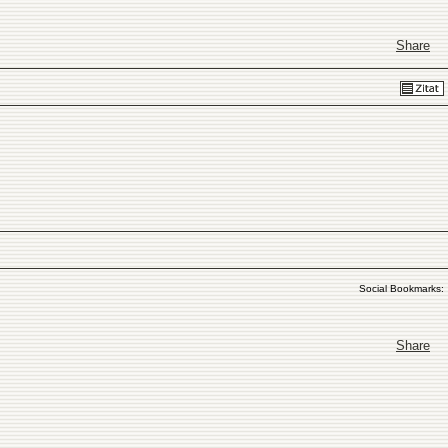
Share
Social Bookmarks:
Share