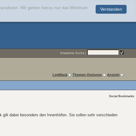
teanalysen. Wir geben hierzu nur das Minimum
Verstanden
.
Erweiterte Suche
|
LinkBack
Themen-Optionen
Ansicht
Social Bookmarks:
 gilt dabei besonders den Innenhöfen. Sie sollen sehr verschieden