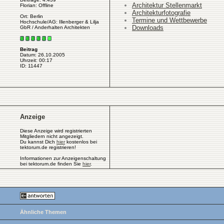
Architektur Stellenmarkt
Florian: Offline
Architekturfotografie
Ort: Berlin
Termine und Wettbewerbe
Hochschule/AG: Illenberger & Lilja
Downloads
GbR / Anderhalten Architekten
Beitrag
Datum: 26.10.2005
Uhrzeit: 00:17
ID: 11447
Anzeige
Diese Anzeige wird registrierten
Mitgliedern nicht angezeigt.
Du kannst Dich
hier
kostenlos bei
tektorum.de registrieren!
Informationen zur Anzeigenschaltung
bei tektorum.de finden Sie
hier
.
Ähnliche Themen