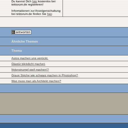
Du kannst Dich
hier
kostenlos bei
tektorum.de registrieren!
Informationen zur Anzeigenschaltung
bei tektorum.de finden Sie
hier
.
Ähnliche Themen
Thema
Autos machen uns verrückt.
Glastür blickdicht machen
Nylonstrumpf steif machen!?
Graue Striche wie schwarz machen in Photoshop?
Was muss man als Architekt machen?