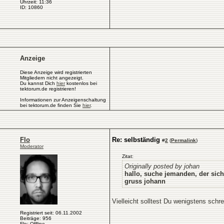
Uhrzeit: 11:36
ID: 10860
Anzeige
Diese Anzeige wird registrierten
Mitgliedern nicht angezeigt.
Du kannst Dich
hier
kostenlos bei
tektorum.de registrieren!
Informationen zur Anzeigenschaltung
bei tektorum.de finden Sie
hier
.
Flo
Re: selbständig
#
2
(
Permalink
)
Moderator
Zitat:
Originally posted by johan
hallo, suche jemanden, der sic
gruss johann
Vielleicht solltest Du wenigstens sch
Registriert seit: 06.11.2002
Beiträge: 956
Flo: Offline