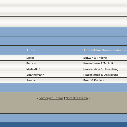
Autor
Architektur-Themenbereiche
Maller
Entwurf & Theorie
Francis
Konstruktion & Technik
Madax007
Präsentation & Darstellung
Spannemann
Präsentation & Darstellung
Anonym
Beruf & Karriere
«
Vorheriges Thema
|
Nächstes Thema
»