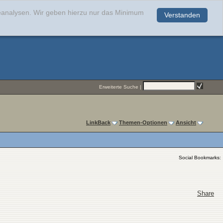
teanalysen. Wir geben hierzu nur das Minimum
Verstanden
.
Erweiterte Suche
|
LinkBack
Themen-Optionen
Ansicht
Social Bookmarks:
Share