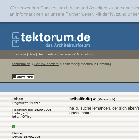
Wir verwenden Cookies, um Inhalte und Anzeigen zu personalisie
an Informationen an unsere Partner weiter. Mit der Nutzung uns
Startseite
|
Hilfe
|
Benutzerliste
|
Impressum/Datenschutz
|
tektorum.de
>
Beruf & Karriere
> selbständig machen in Hamburg
johan
selbständig
#
1
(
Permalink
)
Registrierter Nutzer
hallo, suche jemanden, der sich ebenf
Registriert seit: 15.09.2005
gruss johann
Beiträge: 2
johan: Offline
Beitrag
Datum: 15.09.2005