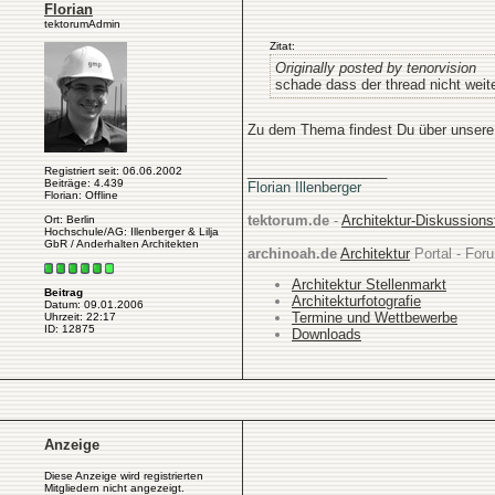
Florian
tektorumAdmin
Zitat:
Originally posted by tenorvision
schade dass der thread nicht weiter
Zu dem Thema findest Du über unsere
__________________
Registriert seit: 06.06.2002
Beiträge: 4.439
Florian Illenberger
Florian: Offline
tektorum.de
-
Architektur-Diskussion
Ort: Berlin
Hochschule/AG: Illenberger & Lilja
GbR / Anderhalten Architekten
archinoah.de
Architektur
Portal - Foru
Architektur Stellenmarkt
Beitrag
Architekturfotografie
Datum: 09.01.2006
Termine und Wettbewerbe
Uhrzeit: 22:17
ID: 12875
Downloads
Anzeige
Diese Anzeige wird registrierten
Mitgliedern nicht angezeigt.