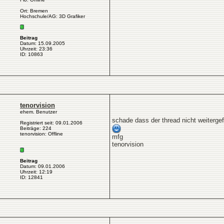
Ort: Bremen
Hochschule/AG: 3D Grafiker
Beitrag
Datum: 15.09.2005
Uhrzeit: 23:36
ID: 10863
tenorvision
ehem. Benutzer
schade dass der thread nicht weitergefü
Registriert seit: 09.01.2006
Beiträge: 224
tenorvision: Offline
mfg
tenorvision
Beitrag
Datum: 09.01.2006
Uhrzeit: 12:19
ID: 12841