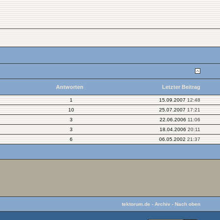
Antworten
Letzter Beitrag
1
15.09.2007
12:48
10
25.07.2007
17:21
3
22.06.2006
11:06
3
18.04.2006
20:11
6
06.05.2002
21:37
tektorum.de
-
Archiv
-
Nach oben