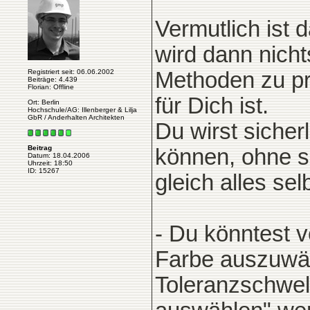
Vermutlich ist 
wird dann nicht
Registriert seit: 06.06.2002
Methoden zu pr
Beiträge: 4.439
Florian: Offline
für Dich ist.
Ort: Berlin
Hochschule/AG: Illenberger & Lilja
GbR / Anderhalten Architekten
Du wirst siche
Beitrag
können, ohne s
Datum: 18.04.2006
Uhrzeit: 18:50
ID: 15267
gleich alles sel
- Du könntest 
Farbe auszuwäh
Toleranzschwell