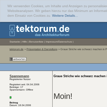
Wir verwenden Cookies, um Inhalte und Anzeigen zu personalisier
Websiteanalysen. Wir geben hierzu nur das Minimum an Informati
dem Einsatz von Cookies zu.
Weitere Details...
Startseite
|
Hilfe
|
Benutzerliste
|
Impressum/Datenschutz
|
tektorum.de
>
Präsentation & Darstellung
> Graue Striche wie schwarz machen in 
Spannemann
Graue Striche wie schwarz machen
Registrierter Nutzer
Registriert seit: 04.04.2006
Beiträge: 17
Spannemann: Offline
Moin!
Beitrag
Datum: 18.04.2006