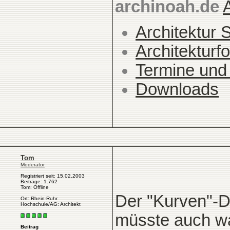
archinoah.de
Architektur 
Architekturfo
Termine und
Downloads
Tom
Moderator
Registriert seit: 15.02.2003
Beiträge: 1.762
Tom: Offline
Der "Kurven"-D
Ort: Rhein-Ruhr
Hochschule/AG: Architekt
müsste auch w
Beitrag