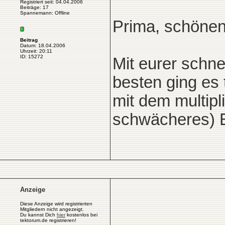
Registriert seit: 04.04.2006
Beiträge: 17
Spannemann: Offline
Prima, schöne
Beitrag
Datum: 18.04.2006
Uhrzeit: 20:11
ID: 15272
Mit eurer schne
besten ging es 
mit dem multipl
schwächeres) E
Anzeige
Diese Anzeige wird registrierten
Mitgliedern nicht angezeigt.
Du kannst Dich
hier
kostenlos bei
tektorum.de registrieren!