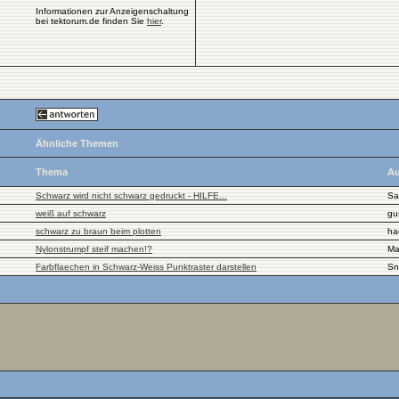
Informationen zur Anzeigenschaltung
bei tektorum.de finden Sie
hier
.
Ähnliche Themen
Thema
Au
Schwarz wird nicht schwarz gedruckt - HILFE...
Sa
weiß auf schwarz
gu
schwarz zu braun beim plotten
ha
Nylonstrumpf steif machen!?
Ma
Farbflaechen in Schwarz-Weiss Punktraster darstellen
Sn