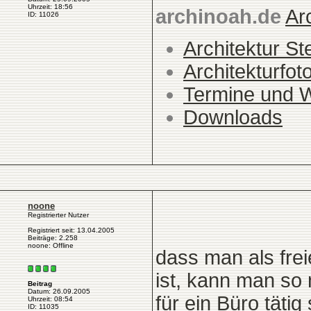
Uhrzeit: 18:56
archinoah.de
Ar
ID: 11026
Architektur St
Architekturfot
Termine und 
Downloads
noone
Registrierter Nutzer
Registriert seit: 13.04.2005
Beiträge: 2.258
noone: Offline
dass man als frei
ist, kann man so n
Beitrag
Datum: 26.09.2005
für ein Büro tätig
Uhrzeit: 08:54
ID: 11035