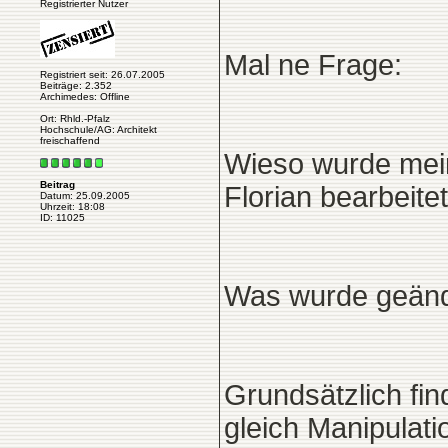
Registrierter Nutzer
Mal ne Frage:
Registriert seit: 26.07.2005
Beiträge: 2.352
Archimedes: Offline
Ort: Rhld.-Pfalz
Hochschule/AG: Architekt
freischaffend
Wieso wurde mei
Beitrag
Florian bearbeite
Datum: 25.09.2005
Uhrzeit: 18:08
ID: 11025
Was wurde geän
Grundsätzlich fi
gleich Manipulati