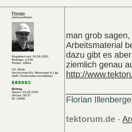
Florian
tektorumAdmin
man grob sagen, 
Arbeitsmaterial b
dazu gibt es aber
Registriert seit: 06.06.2002
Beiträge: 4.439
ziemlich genau a
Florian: Offline
Ort: Berlin
http://www.tekto
Hochschule/AG: Illenberger & Lilja
GbR / Anderhalten Architekten
______________
Beitrag
Datum: 23.09.2005
Uhrzeit: 08:57
Florian Illenberge
ID: 10980
tektorum.de
-
Ar