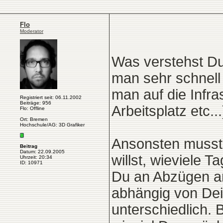
Flo
Moderator
Was verstehst Du 
man sehr schnell 
man auf die Infra
Registriert seit: 06.11.2002
Beiträge: 956
Arbeitsplatz etc...
Flo: Offline
Ort: Bremen
Hochschule/AG: 3D Grafiker
Ansonsten musst 
Beitrag
Datum: 22.09.2005
willst, wieviele 
Uhrzeit: 20:34
ID: 10971
Du an Abzügen an
abhängig von De
unterschiedlich. 