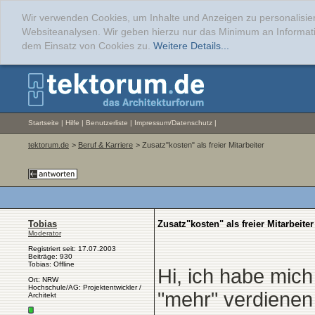
Wir verwenden Cookies, um Inhalte und Anzeigen zu personalisier
Websiteanalysen. Wir geben hierzu nur das Minimum an Informati
dem Einsatz von Cookies zu.
Weitere Details...
Startseite
|
Hilfe
|
Benutzerliste
|
Impressum/Datenschutz
|
tektorum.de
>
Beruf & Karriere
> Zusatz"kosten" als freier Mitarbeiter
Tobias
Zusatz"kosten" als freier Mitarbeiter
Moderator
Registriert seit: 17.07.2003
Beiträge: 930
Tobias: Offline
Hi, ich habe mich 
Ort: NRW
Hochschule/AG: Projektentwickler /
"mehr" verdienen
Architekt