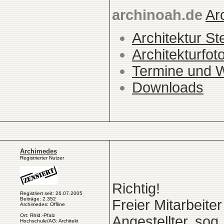
archinoah.de
Ar
Architektur St
Architekturfot
Termine und 
Downloads
Archimedes
Registrierter Nutzer
Richtig!
Registriert seit: 26.07.2005
Beiträge: 2.352
Freier Mitarbeite
Archimedes: Offline
Ort: Rhld.-Pfalz
Angestellter, sog.
Hochschule/AG: Architekt