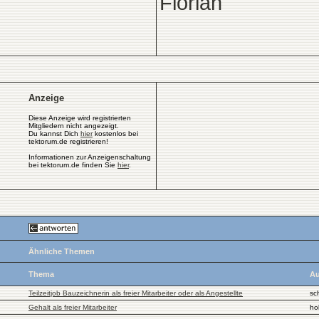
Florian
Anzeige
Diese Anzeige wird registrierten
Mitgliedern nicht angezeigt.
Du kannst Dich
hier
kostenlos bei
tektorum.de registrieren!
Informationen zur Anzeigenschaltung
bei tektorum.de finden Sie
hier
.
Ähnliche Themen
Thema
Au
Teilzeitjob Bauzeichnerin als freier Mitarbeiter oder als Angestellte
sc
Gehalt als freier Mitarbeiter
ho