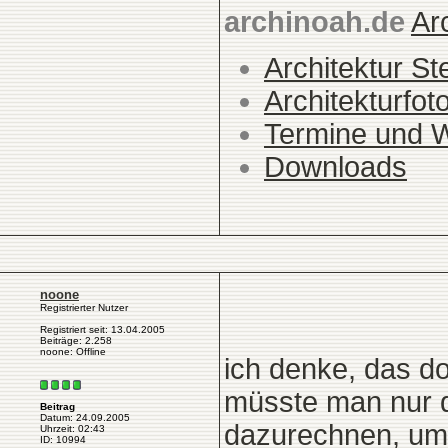
archinoah.de
Ar
Architektur St
Architekturfot
Termine und 
Downloads
noone
Registrierter Nutzer
Registriert seit: 13.04.2005
Beiträge: 2.258
noone: Offline
ich denke, das do
müsste man nur d
Beitrag
Datum: 24.09.2005
dazurechnen, um 
Uhrzeit: 02:43
ID: 10994