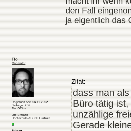
macht ihr wenn ke
den Fall eingeno
ja eigentlich das 
Flo
Moderator
Zitat:
dass man als 
Büro tätig ist
Registriert seit: 06.11.2002
Beiträge: 956
Flo: Offline
unzählige frei
Ort: Bremen
Hochschule/AG: 3D Grafiker
Gerade kleine
Beitrag