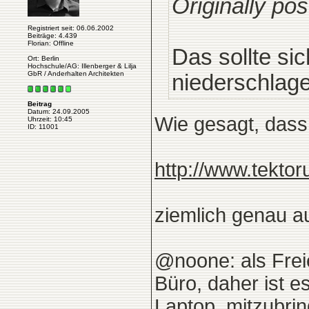
Originally po
Registriert seit: 06.06.2002
Beiträge: 4.439
Florian: Offline
Das sollte si
Ort: Berlin
Hochschule/AG: Illenberger & Lilja
GbR / Anderhalten Architekten
niederschlag
Beitrag
Datum: 24.09.2005
Wie gesagt, dass 
Uhrzeit: 10:45
ID: 11001
http://www.tekto
ziemlich genau au
@noone: als Freie
Büro, daher ist es
Laptop, mitzubri