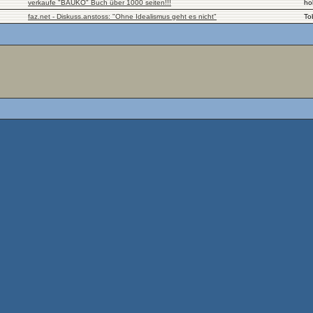
verkaufe "BAUKO" Buch über 1000 seiten!!!
ho
faz.net - Diskuss.anstoss: "Ohne Idealismus geht es nicht"
To