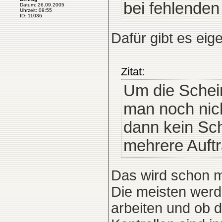
bei fehlenden
Datum: 26.09.2005
Uhrzeit: 09:55
ID: 11036
Dafür gibt es eige
Zitat:
Um die Schei
man noch nich
dann kein Sc
mehrere Auftr
Das wird schon m
Die meisten wer
arbeiten und ob d