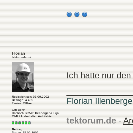
Florian
tektorumAdmin
Ich hatte nur den 
______________
Registriert seit: 06.06.2002
Florian Illenberge
Beiträge: 4.439
Florian: Offline
Ort: Berlin
Hochschule/AG: Illenberger & Lilja
GbR / Anderhalten Architekten
tektorum.de
-
Ar
Beitrag
Datum: 25.09.2005