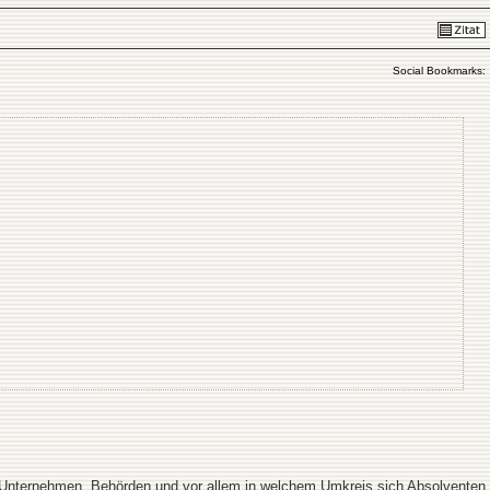
Social Bookmarks:
.
, Unternehmen, Behörden und vor allem in welchem Umkreis sich Absolventen