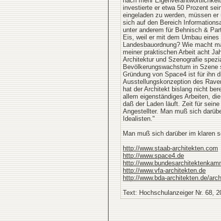
nach mehr Eigenverantwortlichkeit
investierte er etwa 50 Prozent se
eingeladen zu werden, müssen er
sich auf den Bereich Informations
unter anderem für Behnisch & Par
Eis, weil er mit dem Umbau eines P
Landesbauordnung? Wie macht man
meiner praktischen Arbeit acht Ja
Architektur und Szenografie spezi
Bevölkerungswachstum in Szene se
Gründung von Space4 ist für ihn di
Ausstellungskonzeption des Rave
hat der Architekt bislang nicht b
allem eigenständiges Arbeiten, di
daß der Laden läuft. Zeit für sei
Angestellter. Man muß sich darüber
Idealisten."
Man muß sich darüber im klaren sei
http://www.staab-architekten.com
http://www.space4.de
http://www.bundesarchitektenkam
http://www.vfa-architekten.de
http://www.bda-architekten.de/arch
Text: Hochschulanzeiger Nr. 68, 2