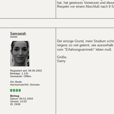
hat, hat gewisses Vorwissen und diese
Respekt vor einem Abschluß nach 9 Sem
Samsarah
Admin
Der einzige Grund, mein Studium schne
nirgens so viel gelernt, wie ausserhal
vom "Erfahrungsammeln" leben muß.
Grüße,
Samy
Registriert seit: 08.06.2002
Beiträge: 1.141
Samsarah: Offline
Ort: Berlin
Hochschule/AG: Gründer
Beitrag
Datum: 06.01.2004
Uhrzeit: 13:05
ID: 2938