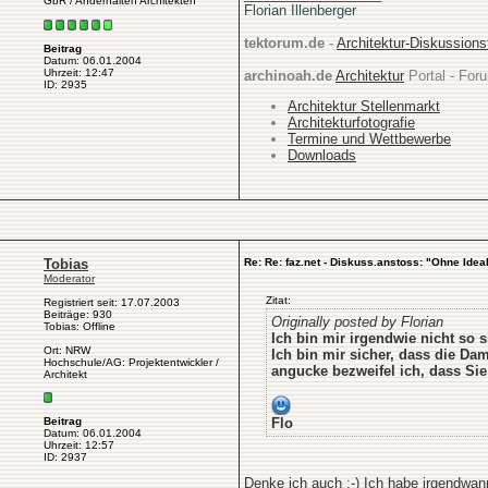
GbR / Anderhalten Architekten
Florian Illenberger
tektorum.de
-
Architektur-Diskussion
Beitrag
Datum: 06.01.2004
Uhrzeit: 12:47
archinoah.de
Architektur
Portal - Foru
ID: 2935
Architektur Stellenmarkt
Architekturfotografie
Termine und Wettbewerbe
Downloads
Tobias
Re: Re: faz.net - Diskuss.anstoss: "Ohne Idea
Moderator
Zitat:
Registriert seit: 17.07.2003
Beiträge: 930
Originally posted by Florian
Tobias: Offline
Ich bin mir irgendwie nicht so
Ort: NRW
Ich bin mir sicher, dass die Da
Hochschule/AG: Projektentwickler /
angucke bezweifel ich, dass Si
Architekt
Beitrag
Flo
Datum: 06.01.2004
Uhrzeit: 12:57
ID: 2937
Denke ich auch ;-) Ich habe irgendwann