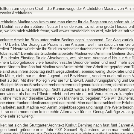
ellten zum eigenen Chef - die Karrierewege der Architekten Madina von Arni
weier Architekten.
 Architektin Madina von Arnim und man nimmt ihr die Begeisterung sofort ab.
 Bedürfnisse der späteren Nutzer hineindenken. Es ist eine große Herausforder
 wo ich mich wirklich freue, weil etwas tatsächlich so wird, wie ich es mir vo
konkrete Arbeit im Büro unter realen Bedingungen" spannend. Der Weg zurück 
 TU Berlin. Der Bezug zur Praxis ist ein Ansporn, weil man dadurch ein Gef
rliert." Heute würde sie ihr Studium schneller durchziehen. Als Berufsanfän
obs nicht." Bereits als Studentin arbeitete Madina von Arnim im Berliner Bü
 Ein idealer Einstieg für die Absolventin, weil sie vom Vorentwurf bis zur Aus
i einem Laborgebäude viele haustechnische Besonderheiten und noch mehr spe
nen Nine-to-five-Job hat Madina von Arnim nicht. Ihre Arbeit ist geprägt v
 sind aus ihrem Joballtag nicht wegzudenken, ebenso wenig Bürokratie und Be
rlin-Mitte, nicht nur mit dem Jugend- und Bezirksamt, sondern auch mit dem
it zu tun. Mit ihrer Kollegin war sie für Entwurf, Ausführungsplanung und Ba
Budget. Man muß sehr viel recherchieren und genau kalkulieren, damit man mi
 nicht als Einschränkung." Nicht zuletzt war als Projektleiterin ihr Kommunik
r wieder als hartes Pflaster erlebt und wo sie oft mit Vorurteilen zu kämpfen 
 ohne mich auf dieselbe Ebene von Männern zu begeben." Sie will Bauherrn, 
e einen Funken Idealismus geht das nicht. Man darf trotz schlechter Erfahr
n arbeitet auch Madina von Arnim projektbezogen und hängt ihre Weiterbeschäf
iel, so doch momentan keine echte Alternative für sie. Genug Aufträge zu akq
nche sehr schwierig."
it hat sich der Stuttgarter Architekt Korkut Demirag nach fast fünf Jahren A
gen kennt, gründete er im Jahr 2001 Space4. Spätestens, wenn man merkt, 