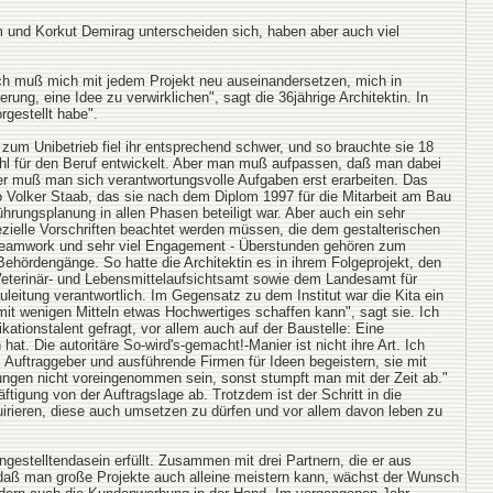
m und Korkut Demirag unterscheiden sich, haben aber auch viel
 Ich muß mich mit jedem Projekt neu auseinandersetzen, mich in
ung, eine Idee zu verwirklichen", sagt die 36jährige Architektin. In
rgestellt habe".
zum Unibetrieb fiel ihr entsprechend schwer, und so brauchte sie 18
ühl für den Beruf entwickelt. Aber man muß aufpassen, daß man dabei
ger muß man sich verantwortungsvolle Aufgaben erst erarbeiten. Das
ro Volker Staab, das sie nach dem Diplom 1997 für die Mitarbeit am Bau
führungsplanung in allen Phasen beteiligt war. Aber auch ein sehr
zielle Vorschriften beachtet werden müssen, die dem gestalterischen
on Teamwork und sehr viel Engagement - Überstunden gehören zum
hördengänge. So hatte die Architektin es in ihrem Folgeprojekt, den
 Veterinär- und Lebensmittelaufsichtsamt sowie dem Landesamt für
uleitung verantwortlich. Im Gegensatz zu dem Institut war die Kita ein
t wenigen Mitteln etwas Hochwertiges schaffen kann", sagt sie. Ich
ationstalent gefragt, vor allem auch auf der Baustelle: Eine
hat. Die autoritäre So-wird's-gemacht!-Manier ist nicht ihre Art. Ich
Auftraggeber und ausführende Firmen für Ideen begeistern, sie mit
ungen nicht voreingenommen sein, sonst stumpft man mit der Zeit ab."
tigung von der Auftragslage ab. Trotzdem ist der Schritt in die
uirieren, diese auch umsetzen zu dürfen und vor allem davon leben zu
ngestelltendasein erfüllt. Zusammen mit drei Partnern, die er aus
daß man große Projekte auch alleine meistern kann, wächst der Wunsch