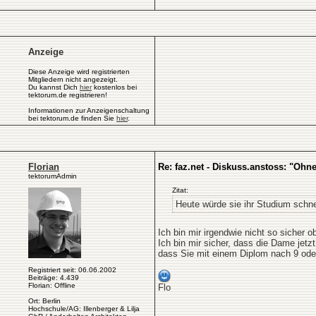
Anzeige
Diese Anzeige wird registrierten
Mitgliedern nicht angezeigt.
Du kannst Dich
hier
kostenlos bei
tektorum.de registrieren!
Informationen zur Anzeigenschaltung
bei tektorum.de finden Sie
hier
.
Florian
Re: faz.net - Diskuss.anstoss: "Ohn
tektorumAdmin
Zitat:
Heute würde sie ihr Studium schne
Ich bin mir irgendwie nicht so sicher
Ich bin mir sicher, dass die Dame jetz
dass Sie mit einem Diplom nach 9 od
Registriert seit: 06.06.2002
Beiträge: 4.439
Florian: Offline
Flo
Ort: Berlin
Hochschule/AG: Illenberger & Lilja
__________________