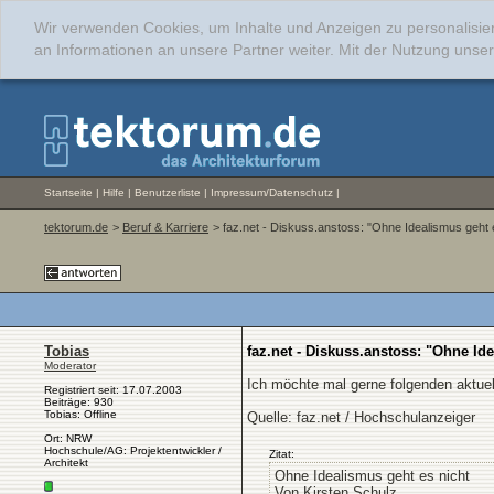
Wir verwenden Cookies, um Inhalte und Anzeigen zu personalisie
an Informationen an unsere Partner weiter. Mit der Nutzung uns
Startseite
|
Hilfe
|
Benutzerliste
|
Impressum/Datenschutz
|
tektorum.de
>
Beruf & Karriere
> faz.net - Diskuss.anstoss: "Ohne Idealismus geht 
Tobias
faz.net - Diskuss.anstoss: "Ohne Id
Moderator
Ich möchte mal gerne folgenden aktuel
Registriert seit: 17.07.2003
Beiträge: 930
Tobias: Offline
Quelle: faz.net / Hochschulanzeiger
Ort: NRW
Hochschule/AG: Projektentwickler /
Zitat:
Architekt
Ohne Idealismus geht es nicht
Von Kirsten Schulz