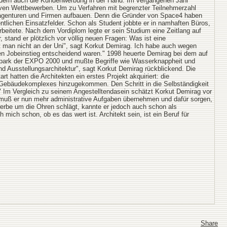
 sondern auch die Kundenwerbung in der Hand. Im vergangenen Jahr
nsiven Wettbewerben. Um zu Verfahren mit begrenzter Teilnehmerzahl
agenturen und Firmen aufbauen. Denn die Gründer von Space4 haben
ntlichen Einsatzfelder. Schon als Student jobbte er in namhaften Büros,
eitete. Nach dem Vordiplom legte er sein Studium eine Zeitlang auf
 stand er plötzlich vor völlig neuen Fragen: Was ist eine
man nicht an der Uni", sagt Korkut Demirag. Ich habe auch wegen
nen Jobeinstieg entscheidend waren." 1998 heuerte Demirag bei dem auf
emenpark der EXPO 2000 und mußte Begriffe wie Wasserknappheit und
 Ausstellungsarchitektur", sagt Korkut Demirag rückblickend. Die
 hatten die Architekten ein erstes Projekt akquiriert: die
 Gebäudekomplexes hinzugekommen. Den Schritt in die Selbständigkeit
." Im Vergleich zu seinem Angestelltendasein schätzt Korkut Demirag vor
ür muß er nun mehr administrative Aufgaben übernehmen und dafür sorgen,
ewerbe um die Ohren schlägt, kannte er jedoch auch schon als
 mich schon, ob es das wert ist. Architekt sein, ist ein Beruf für
Share