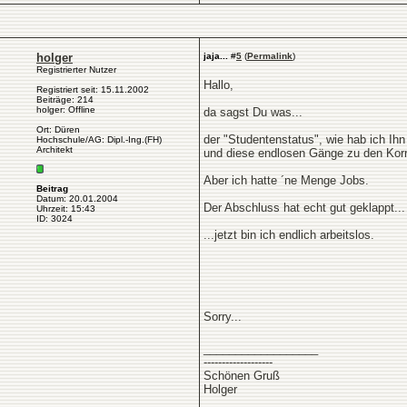
holger
jaja...
#
5
(
Permalink
)
Registrierter Nutzer
Hallo,
Registriert seit: 15.11.2002
Beiträge: 214
holger: Offline
da sagst Du was...
Ort: Düren
der "Studentenstatus", wie hab ich Ihn 
Hochschule/AG: Dipl.-Ing.(FH)
Architekt
und diese endlosen Gänge zu den Korre
Aber ich hatte ´ne Menge Jobs.
Beitrag
Datum: 20.01.2004
Der Abschluss hat echt gut geklappt...
Uhrzeit: 15:43
ID: 3024
...jetzt bin ich endlich arbeitslos.
Sorry...
__________________
-------------------
Schönen Gruß
Holger