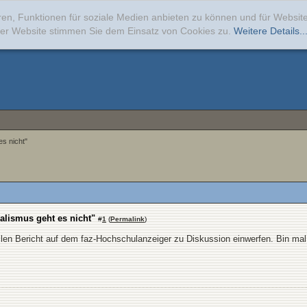
ren, Funktionen für soziale Medien anbieten zu können und für Websi
erer Website stimmen Sie dem Einsatz von Cookies zu.
Weitere Details..
es nicht"
ealismus geht es nicht"
#
1
(
Permalink
)
len Bericht auf dem faz-Hochschulanzeiger zu Diskussion einwerfen. Bin mal