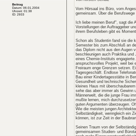
Beitrag
Datum: 06.01.2004
Vom Hörsaal ins Büro, vom Angest
Uhrzeit: 01:38
gemeinsam. Über die Berufswege z
ID: 2933
Ich liebe meinen Beruf", sagt die
Vorstellungen der Auftraggeber und
ihrem Berufsleben gibt es Momente,
Schon als Studentin fand sie die 
Semester bis zum Abschluß an der
das Diplom nicht aus den Augen ve
beschleunigen auch Praktika und J
eines Chemie-Instituts engagierte.
anspruchsvolles Projekt, weil be
Freiraum enge Grenzen setzen. Ei
Tagesgeschäft. Endlose Telefonate
Bau einer Kindertagesstätte in Be
Gesundheit und technische Sicherhe
kleines Haus mit überschaubarem 
sehe das aber immer als Gewinn und
Männerwelt, die die junge Frau imme
mußte lernen, mich durchzusetzen,
guten Argumenten überzeugen. Ohn
Wie die meisten jungen Architekte
Selbständigkeit, wenngleich ein Z
können, ist zur Zeit in der Baubra
Seinen Traum von der Selbständigke
gemeinsamen Studien- und Bürota