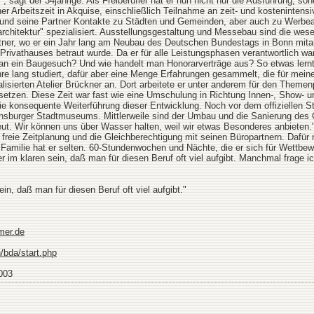
", sagt der 34jährige. Als Freiberufler hat er nun nicht nur die Ausführung,
iner Arbeitszeit in Akquise, einschließlich Teilnahme an zeit- und kosteninte
 und seine Partner Kontakte zu Städten und Gemeinden, aber auch zu Werbe
architektur" spezialisiert. Ausstellungsgestaltung und Messebau sind die wese
tner, wo er ein Jahr lang am Neubau des Deutschen Bundestags in Bonn mitarb
rivathauses betraut wurde. Da er für alle Leistungsphasen verantwortlich war,
 ein Baugesuch? Und wie handelt man Honorarverträge aus? So etwas lernt 
hre lang studiert, dafür aber eine Menge Erfahrungen gesammelt, die für mei
alisierten Atelier Brückner an. Dort arbeitete er unter anderem für den Th
tzen. Diese Zeit war fast wie eine Umschulung in Richtung Innen-, Show- und
e konsequente Weiterführung dieser Entwicklung. Noch vor dem offiziellen Start
nsburger Stadtmuseums. Mittlerweile sind der Umbau und die Sanierung des
ereut. Wir können uns über Wasser halten, weil wir etwas Besonderes anbieten
e freie Zeitplanung und die Gleichberechtigung mit seinen Büropartnern. Daf
ne Familie hat er selten. 60-Stundenwochen und Nächte, die er sich für Wettb
 im klaren sein, daß man für diesen Beruf oft viel aufgibt. Manchmal frage ich
n, daß man für diesen Beruf oft viel aufgibt."
mer.de
/bda/start.php
003