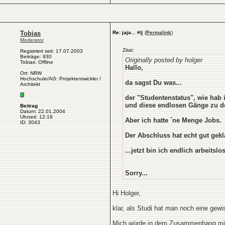
Tobias
Re: jaja...
#
6
(
Permalink
)
Moderator
Zitat:
Registriert seit: 17.07.2003
Beiträge: 930
Originally posted by holger
Tobias: Offline
Hallo,
Ort: NRW
Hochschule/AG: Projektentwickler /
da sagst Du was...
Architekt
der "Studentenstatus", wie hab i
und diese endlosen Gänge zu de
Beitrag
Datum: 22.01.2004
Uhrzeit: 12:19
Aber ich hatte ´ne Menge Jobs.
ID: 3043
Der Abschluss hat echt gut gekla
...jetzt bin ich endlich arbeitslos
Sorry...
Hi Holger,
klar, als Studi hat man noch eine ge
Mich würde in dem Zusammenhang mit d