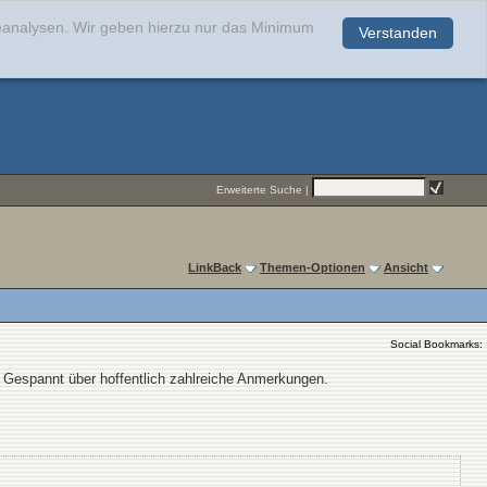
teanalysen. Wir geben hierzu nur das Minimum
Verstanden
.
Erweiterte Suche
|
LinkBack
Themen-Optionen
Ansicht
Social Bookmarks:
 Gespannt über hoffentlich zahlreiche Anmerkungen.