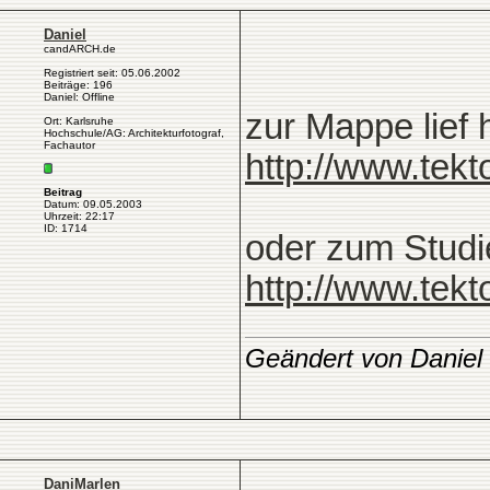
Daniel
candARCH.de
Registriert seit: 05.06.2002
Beiträge: 196
Daniel: Offline
zur Mappe lief 
Ort: Karlsruhe
Hochschule/AG: Architekturfotograf,
Fachautor
http://www.tek
Beitrag
Datum: 09.05.2003
Uhrzeit: 22:17
ID: 1714
oder zum Studi
http://www.tek
Geändert von Daniel
DaniMarlen