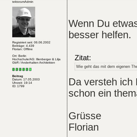
tektorumAdmin
Wenn Du etwas k
besser helfen.
Registriert seit: 06.06.2002
Beiträge: 4.439
Florian: Offline
Zitat:
Ort: Berlin
Hochschule/AG: Illenberger & Lilja
GbR / Anderhalten Architekten
Wie geht das mit dem eigenen Th
Beitrag
Da versteh ich
Datum: 17.05.2003
Uhrzeit: 19:14
ID: 1799
schon ein thema
Grüsse
Florian