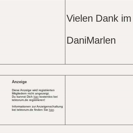
Vielen Dank im
DaniMarlen
Anzeige
Diese Anzeige wird registrierten
Mitgliedern nicht angezeigt.
Du kannst Dich
hier
kostenlos bei
tektorum.de registrieren!
Informationen zur Anzeigenschaltung
bei tektorum.de finden Sie
hier
.