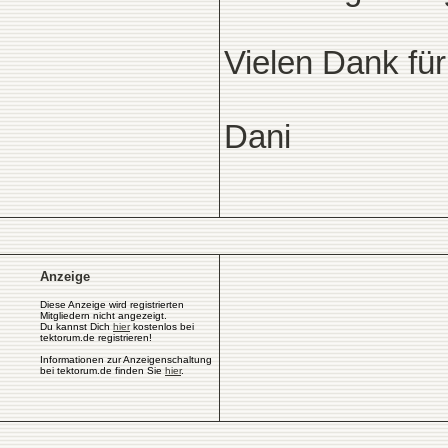
Vielen Dank für
Dani
Anzeige
Diese Anzeige wird registrierten
Mitgliedern nicht angezeigt.
Du kannst Dich
hier
kostenlos bei
tektorum.de registrieren!
Informationen zur Anzeigenschaltung
bei tektorum.de finden Sie
hier
.