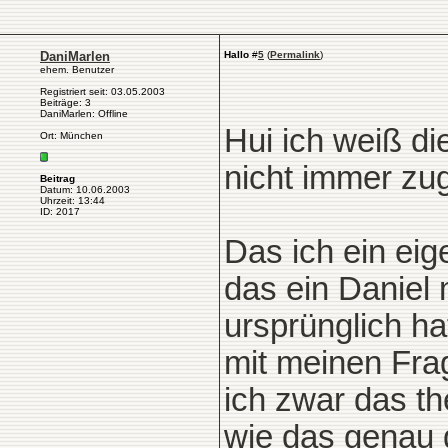
DaniMarlen
Hallo
#
5
(
Permalink
)
ehem. Benutzer
Registriert seit: 03.05.2003
Beiträge: 3
DaniMarlen: Offline
Hui ich weiß di
Ort: München
nicht immer zugr
Beitrag
Datum: 10.06.2003
Uhrzeit: 13:44
ID: 2017
Das ich ein eig
das ein Daniel
ursprünglich ha
mit meinen Fra
ich zwar das th
wie das genau 