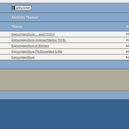
Ähnliche Themen
Thema
A
Eignungsprüfung.....sos!!!!!!!!!!!!!
Ch
Eignungsprüfung Innenarchitektur FH KL
Ju
Eignungsprüfung in Bremen
a
Eignungsprüfung FH-Düsseldorf 4.Mai
el
Eignungsprüfung
K