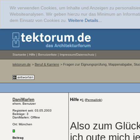
Wir verwenden Cookies, um Inhalte und Anzeigen zu personalisier
Websiteanalysen. Wir geben hierzu nur das Minimum an Informati
dem Einsatz von Cookies zu.
Weitere Details...
Startseite
|
Hilfe
|
Benutzerliste
|
Impressum/Datenschutz
|
tektorum.de
>
Beruf & Karriere
> Fragen zur Eignungsprüfung, Mappenabgabe, Stu
DaniMarlen
Hilfe
#
1
(
Permalink
)
ehem. Benutzer
Registriert seit: 03.05.2003
Beiträge: 3
DaniMarlen: Offline
Also zum Glück
Ort: München
ich oute mich je
Beitrag