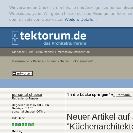
Wir verwenden Cookies, um Inhalte und Anzeigen zu personalisier
Websiteanalysen. Wir geben hierzu nur das Minimum an Informati
dem Einsatz von Cookies zu.
Weitere Details...
Startseite
|
Hilfe
|
Benutzerliste
|
Impressum/Datenschutz
|
tektorum.de
>
Beruf & Karriere
> "In die Lücke springen"
personal cheese
"In die Lücke springen"
#
1
(
Permalink
)
Registrierter Nutzer
Registriert seit: 07.08.2006
Beiträge: 1.185
personal cheese: Offline
Neuer Artikel auf
Ort: Berlin
"Küchenarchitekt
Beitrag