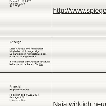
Datum: 01.10.2007
Uhrzeit: 10:08
ID: 25558
http://www.spiege
Anzeige
Diese Anzeige wird registrierten
Mitgliedern nicht angezeigt.
Du kannst Dich
hier
kostenlos bei
tektorum.de registrieren!
Informationen zur Anzeigenschaltung
bei tektorum.de finden Sie
hier
.
Francis
Registrierter Nutzer
Registriert seit: 09.11.2004
Beiträge: 678
Francis: Offline
Naja wirklich neu