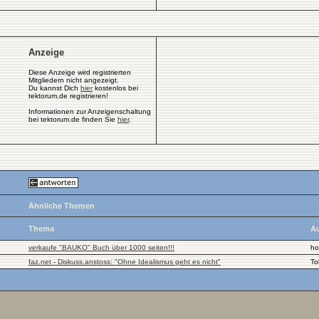
Anzeige
Diese Anzeige wird registrierten
Mitgliedern nicht angezeigt.
Du kannst Dich
hier
kostenlos bei
tektorum.de registrieren!
Informationen zur Anzeigenschaltung
bei tektorum.de finden Sie
hier
.
Ähnliche Themen
Thema
Au
verkaufe "BAUKO" Buch über 1000 seiten!!!
ho
faz.net - Diskuss.anstoss: "Ohne Idealismus geht es nicht"
To