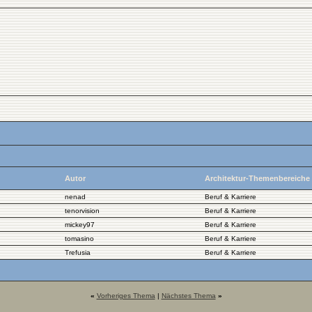
Autor
Architektur-Themenbereiche
nenad
Beruf & Karriere
tenorvision
Beruf & Karriere
mickey97
Beruf & Karriere
tomasino
Beruf & Karriere
Trefusia
Beruf & Karriere
«
Vorheriges Thema
|
Nächstes Thema
»