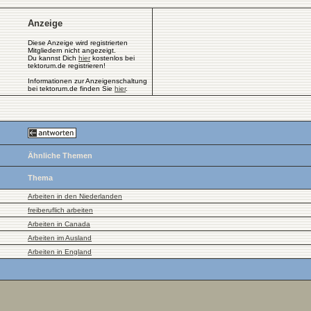
Anzeige
Diese Anzeige wird registrierten
Mitgliedern nicht angezeigt.
Du kannst Dich
hier
kostenlos bei
tektorum.de registrieren!
Informationen zur Anzeigenschaltung
bei tektorum.de finden Sie
hier
.
Ähnliche Themen
Thema
Arbeiten in den Niederlanden
freiberuflich arbeiten
Arbeiten in Canada
Arbeiten im Ausland
Arbeiten in England