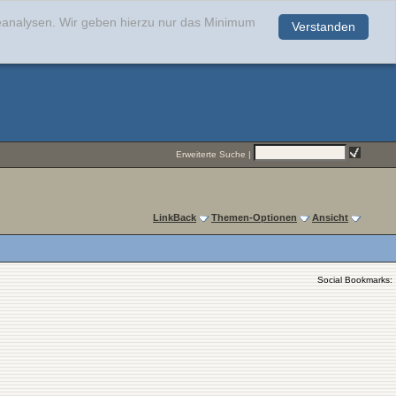
teanalysen. Wir geben hierzu nur das Minimum
Verstanden
.
Erweiterte Suche
|
LinkBack
Themen-Optionen
Ansicht
Social Bookmarks: