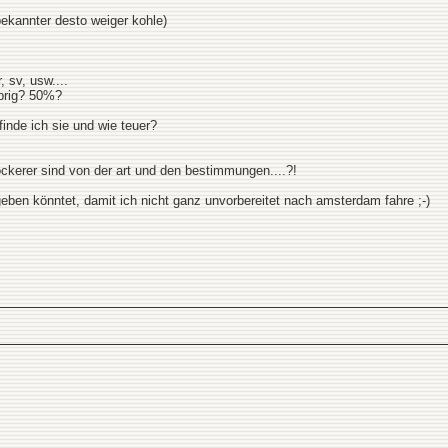
e bekannter desto weiger kohle)
 sv, usw....
brig? 50%?
finde ich sie und wie teuer?
lockerer sind von der art und den bestimmungen....?!
 geben könntet, damit ich nicht ganz unvorbereitet nach amsterdam fahre ;-)