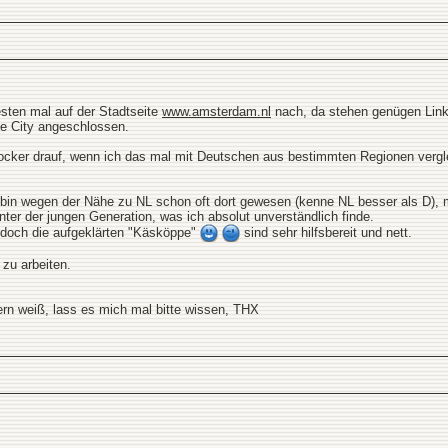
sten mal auf der Stadtseite
www.amsterdam.nl
nach, da stehen genügen Links
ie City angeschlossen.
locker drauf, wenn ich das mal mit Deutschen aus bestimmten Regionen vergle
in wegen der Nähe zu NL schon oft dort gewesen (kenne NL besser als D), mu
ter der jungen Generation, was ich absolut unverständlich finde.
 doch die aufgeklärten "Käsköppe"
sind sehr hilfsbereit und nett.
 zu arbeiten.
rn weiß, lass es mich mal bitte wissen, THX