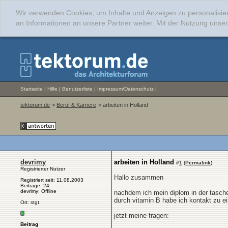
Wir verwenden Cookies, um Inhalte und Anzeigen zu personalisie
an Informationen an unsere Partner weiter. Mit der Nutzung uns
Startseite
|
Hilfe
|
Benutzerliste
|
Impressum/Datenschutz
|
tektorum.de
>
Beruf & Karriere
> arbeiten in Holland
devrimy
arbeiten in Holland
#
1
(
Permalink
)
Registrierter Nutzer
Hallo zusammen
Registriert seit: 11.08.2003
Beiträge: 24
devrimy: Offline
nachdem ich mein diplom in der tasche
durch vitamin B habe ich kontakt zu 
Ort: stgt.
jetzt meine fragen:
Beitrag