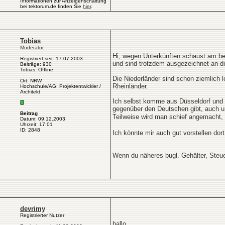
Informationen zur Anzeigenschaltung
bei tektorum.de finden Sie
hier
.
Tobias
Moderator
Hi, wegen Unterkünften schaust am be
Registriert seit: 17.07.2003
und sind trotzdem ausgezeichnet an d
Beiträge: 930
Tobias: Offline
Die Niederländer sind schon ziemlich 
Ort: NRW
Rheinländer.
Hochschule/AG: Projektentwickler /
Architekt
Ich selbst komme aus Düsseldorf und b
gegenüber den Deutschen gibt, auch un
Beitrag
Teilweise wird man schief angemacht,
Datum: 09.12.2003
Uhrzeit: 17:01
ID: 2848
Ich könnte mir auch gut vorstellen dort
Wenn du näheres bugl. Gehälter, Steue
devrimy
Registrierter Nutzer
hallo