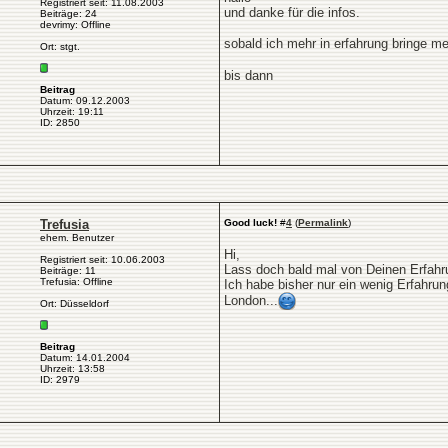
Registriert seit: 11.08.2003
und danke für die infos.
Beiträge: 24
devrimy: Offline
sobald ich mehr in erfahrung bringe m
Ort: stgt.
bis dann
Beitrag
Datum: 09.12.2003
Uhrzeit: 19:11
ID: 2850
Trefusia
Good luck!
#
4
(
Permalink
)
ehem. Benutzer
Hi,
Registriert seit: 10.06.2003
Lass doch bald mal von Deinen Erfahrun
Beiträge: 11
Trefusia: Offline
Ich habe bisher nur ein wenig Erfahru
London...
Ort: Düsseldorf
Beitrag
Datum: 14.01.2004
Uhrzeit: 13:58
ID: 2979