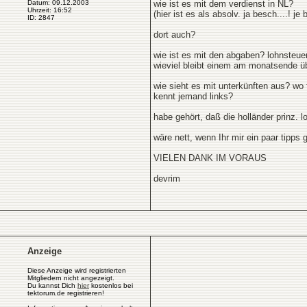
Datum: 09.12.2003
wie ist es mit dem verdienst in NL?
Uhrzeit: 16:52
(hier ist es als absolv. ja besch....! j
ID: 2847
dort auch?
wie ist es mit den abgaben? lohnsteuer,
wieviel bleibt einem am monatsende ü
wie sieht es mit unterkünften aus? wo 
kennt jemand links?
habe gehört, daß die holländer prinz. 
wäre nett, wenn Ihr mir ein paar tipps
VIELEN DANK IM VORAUS
devrim
Anzeige
Diese Anzeige wird registrierten
Mitgliedern nicht angezeigt.
Du kannst Dich
hier
kostenlos bei
tektorum.de registrieren!