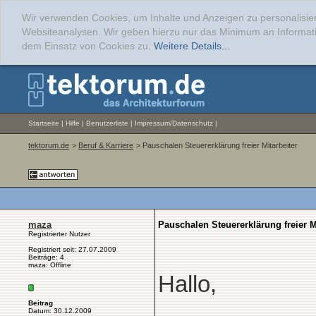
Wir verwenden Cookies, um Inhalte und Anzeigen zu personalisier
Websiteanalysen. Wir geben hierzu nur das Minimum an Informati
dem Einsatz von Cookies zu.
Weitere Details...
Startseite
|
Hilfe
|
Benutzerliste
|
Impressum/Datenschutz
|
tektorum.de
>
Beruf & Karriere
> Pauschalen Steuererklärung freier Mitarbeiter
maza
Pauschalen Steuererklärung freier M
Registrierter Nutzer
Registriert seit: 27.07.2009
Beiträge: 4
maza: Offline
Hallo,
Beitrag
Datum: 30.12.2009