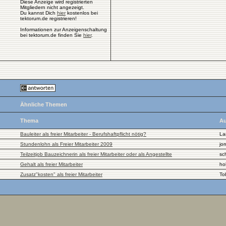
Diese Anzeige wird registrierten
Mitgliedern nicht angezeigt.
Du kannst Dich
hier
kostenlos bei
tektorum.de registrieren!
Informationen zur Anzeigenschaltung
bei tektorum.de finden Sie
hier
.
Ähnliche Themen
Thema
Au
Bauleiter als freier Mitarbeiter - Berufshaftpflicht nötig?
La
Stundenlohn als Freier Mitarbeiter 2009
jo
Teilzeitjob Bauzeichnerin als freier Mitarbeiter oder als Angestellte
sc
Gehalt als freier Mitarbeiter
ho
Zusatz"kosten" als freier Mitarbeiter
To