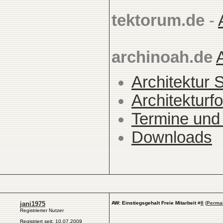
tektorum.de
-
archinoah.de
Architektur 
Architekturfo
Termine und
Downloads
jani1975
AW: Einstiegsgehalt Freie Mitarbeit
#
8
(
Perma
Registrierter Nutzer
Registriert seit: 10.07.2009