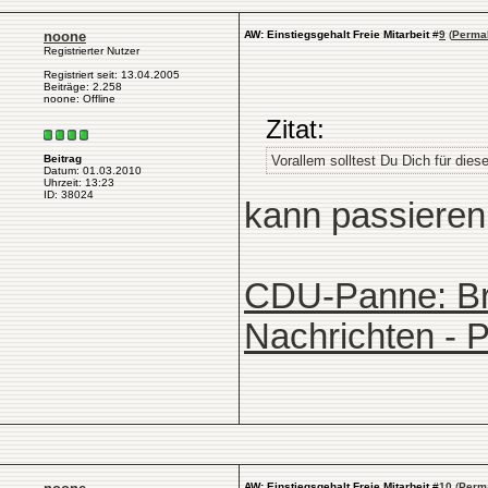
noone
AW: Einstiegsgehalt Freie Mitarbeit
#
9
(
Perma
Registrierter Nutzer
Registriert seit: 13.04.2005
Beiträge: 2.258
noone: Offline
Zitat:
Vorallem solltest Du Dich für dies
Beitrag
Datum: 01.03.2010
Uhrzeit: 13:23
ID: 38024
kann passieren, 
CDU-Panne: Bru
Nachrichten - Po
AW: Einstiegsgehalt Freie Mitarbeit
#
10
(
Perm