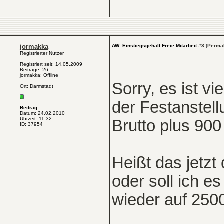
jormakka
AW: Einstiegsgehalt Freie Mitarbeit
#
3
(
Perma
Registrierter Nutzer
Registriert seit: 14.05.2009
Beiträge: 26
jormakka: Offline
Sorry, es ist v
Ort: Darmstadt
der Festanstell
Beitrag
Datum: 24.02.2010
Uhrzeit: 11:32
Brutto plus 90
ID: 37954
Heißt das jetz
oder soll ich e
wieder auf 250