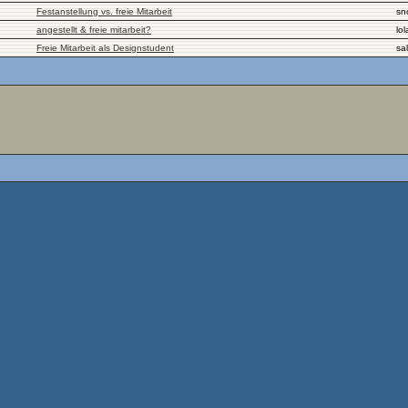
Festanstellung vs. freie Mitarbeit
sn
angestellt & freie mitarbeit?
lol
Freie Mitarbeit als Designstudent
sal