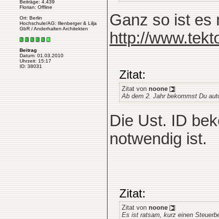
Beiträge: 4.439
Florian: Offline
Ganz so ist es 
Ort: Berlin
Hochschule/AG: Illenberger & Lilja
GbR / Anderhalten Architekten
http://www.tek
Beitrag
Datum: 01.03.2010
Uhrzeit: 15:17
ID: 38031
Zitat:
Zitat von
noone
Ab dem 2. Jahr bekommst Du auto
Die Ust. ID bek
notwendig ist.
Zitat:
Zitat von
noone
Es ist ratsam, kurz einen Steuerbe