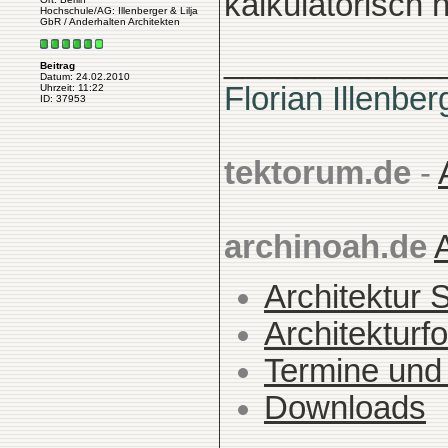
kalkulatorisch
Hochschule/AG: Illenberger & Lilja
GbR / Anderhalten Architekten
____________
Beitrag
Datum: 24.02.2010
Florian Illenber
Uhrzeit: 11:22
ID: 37953
tektorum.de
-
archinoah.de
Architektur 
Architekturfo
Termine und
Downloads