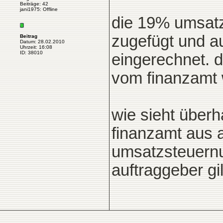
Beiträge: 42
jani1975: Offline
die 19% umsat
zugefügt und au
Beitrag
Datum: 28.02.2010
Uhrzeit: 16:08
ID: 38010
eingerechnet. 
vom finanzamt 
wie sieht überh
finanzamt aus al
umsatzsteuernu
auftraggeber gi