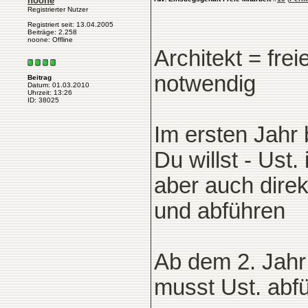
noone
Registrierter Nutzer
Registriert seit: 13.04.2005
Beiträge: 2.258
noone: Offline
Architekt = fr
notwendig
Beitrag
Datum: 01.03.2010
Uhrzeit: 13:26
ID: 38025
Im ersten Jahr 
Du willst - Ust
aber auch direk
und abführen
Ab dem 2. Jahr
musst Ust. abf