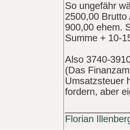
So ungefähr w
2500,00 Brutto 
900,00 ehem. 
Summe + 10-15
Also 3740-391
(Das Finanzamt
Umsatzsteuer h
fordern, aber e
____________
Florian Illenber