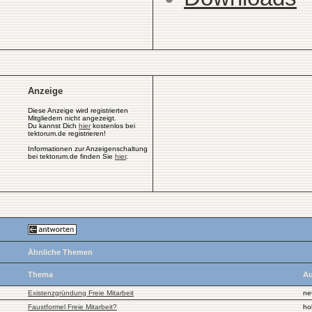
Anzeige
Diese Anzeige wird registrierten
Mitgliedern nicht angezeigt.
Du kannst Dich
hier
kostenlos bei
tektorum.de registrieren!
Informationen zur Anzeigenschaltung
bei tektorum.de finden Sie
hier
.
Ähnliche Themen
Thema
Au
Existenzgründung Freie Mitarbeit
ne
Faustformel Freie Mitarbeit?
ho