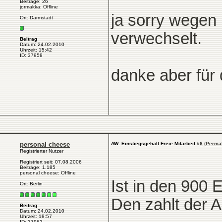
Beiträge: 26
jormakka: Offline
ja sorry wegen 
Ort: Darmstadt
verwechselt.
Beitrag
Datum: 24.02.2010
Uhrzeit: 15:42
ID: 37958
danke aber für 
personal cheese
AW: Einstiegsgehalt Freie Mitarbeit
#
6
(
Perma
Registrierter Nutzer
Registriert seit: 07.08.2006
Beiträge: 1.185
personal cheese: Offline
Ist in den 900 
Ort: Berlin
Den zahlt der A
Beitrag
Datum: 24.02.2010
Uhrzeit: 18:57
ID: 37962