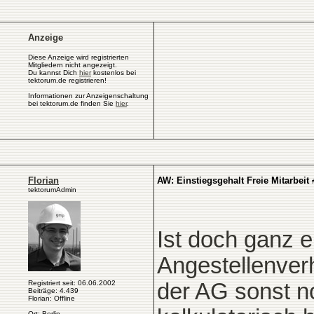
Anzeige
Diese Anzeige wird registrierten
Mitgliedern nicht angezeigt.
Du kannst Dich
hier
kostenlos bei
tektorum.de registrieren!
Informationen zur Anzeigenschaltung
bei tektorum.de finden Sie
hier
.
Florian
AW: Einstiegsgehalt Freie Mitarbeit
tektorumAdmin
Ist doch ganz 
Angestellenverh
Registriert seit: 06.06.2002
der AG sonst no
Beiträge: 4.439
Florian: Offline
Ort: Berlin