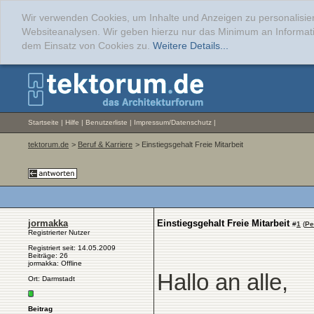
Wir verwenden Cookies, um Inhalte und Anzeigen zu personalisier
Websiteanalysen. Wir geben hierzu nur das Minimum an Informati
dem Einsatz von Cookies zu.
Weitere Details...
Startseite
|
Hilfe
|
Benutzerliste
|
Impressum/Datenschutz
|
tektorum.de
>
Beruf & Karriere
> Einstiegsgehalt Freie Mitarbeit
jormakka
Einstiegsgehalt Freie Mitarbeit
#
1
(
Pe
Registrierter Nutzer
Registriert seit: 14.05.2009
Beiträge: 26
jormakka: Offline
Hallo an alle,
Ort: Darmstadt
Beitrag