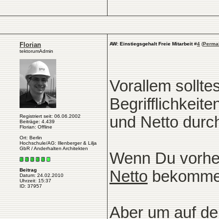
Florian
AW: Einstiegsgehalt Freie Mitarbeit
#
4
(
Perma
tektorumAdmin
Vorallem sollte
Begrifflichkeite
Registriert seit: 06.06.2002
und Netto durc
Beiträge: 4.439
Florian: Offline
Ort: Berlin
Hochschule/AG: Illenberger & Lilja
GbR / Anderhalten Architekten
Wenn Du vorhe
Beitrag
Netto
bekomme
Datum: 24.02.2010
Uhrzeit: 15:37
ID: 37957
Aber um auf de