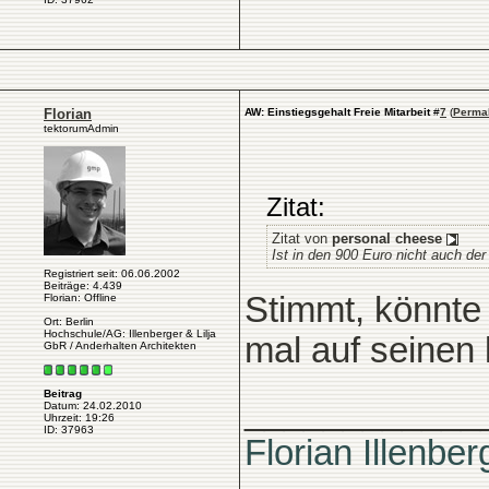
Florian
AW: Einstiegsgehalt Freie Mitarbeit
#
7
(
Perma
tektorumAdmin
Zitat:
Zitat von
personal cheese
Ist in den 900 Euro nicht auch de
Registriert seit: 06.06.2002
Beiträge: 4.439
Stimmt, könnte
Florian: Offline
Ort: Berlin
Hochschule/AG: Illenberger & Lilja
mal auf seinen 
GbR / Anderhalten Architekten
Beitrag
____________
Datum: 24.02.2010
Uhrzeit: 19:26
ID: 37963
Florian Illenber