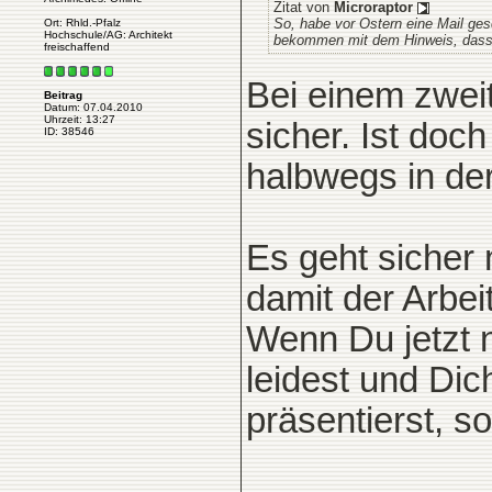
Zitat von
Microraptor
So, habe vor Ostern eine Mail ge
Ort: Rhld.-Pfalz
Hochschule/AG: Architekt
bekommen mit dem Hinweis, dass s
freischaffend
Bei einem zweit
Beitrag
Datum: 07.04.2010
Uhrzeit: 13:27
sicher. Ist doc
ID: 38546
halbwegs in der
Es geht sicher 
damit der Arbei
Wenn Du jetzt n
leidest und Di
präsentierst, s