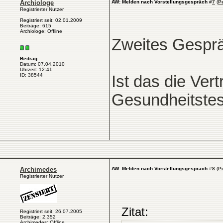
Archiologe
AW: Melden nach Vorstellungsgespräch
#
7
(
P
Registrierter Nutzer
Registriert seit: 02.01.2009
Beiträge: 615
Archiologe: Offline
Zweites Gespr
Beitrag
Datum: 07.04.2010
Uhrzeit: 12:41
ID: 38544
Ist das die Ve
Gesundheitstes
Archimedes
AW: Melden nach Vorstellungsgespräch
#
8
(
P
Registrierter Nutzer
Zitat:
Registriert seit: 26.07.2005
Beiträge: 2.352
Archimedes: Offline