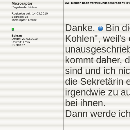
Microraptor
AW: Melden nach Vorstellungsgespräch
#
4
(
P
Registrierter Nutzer
Registriert seit: 14.03.2010
Beiträge: 28
Microraptor: Offline
Danke.
Bin di
Kohlen", weil's 
Beitrag
Datum: 29.03.2010
Uhrzeit: 17:37
ID: 38477
unausgeschrieb
kommt daher, d
sind und ich ni
die Sekretärin
irgendwie zu au
bei ihnen.
Dann werde ich