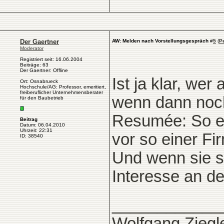
Der Gaertner
AW: Melden nach Vorstellungsgespräch
#
5
(
P
Moderator
Registriert seit: 16.06.2004
Beiträge: 63
Der Gaertner: Offline
Ist ja klar, we
Ort: Osnabrueck
Hochschule/AG: Professor, emeritiert,
freiberuflicher Unternehmensberater
wenn dann noch
für den Baubetrieb
Resumée: So e
Beitrag
Datum: 06.04.2010
Uhrzeit: 22:31
vor so einer Fi
ID: 38540
Und wenn sie s
Interesse an de
____________
Wolfgang Ziegl