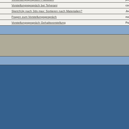
Vorstellungsgespräch bei Teherani
co
SketchUp nach 3ds max: Sortieren nach Materialien?
Jo
Fragen zum Vorstellungsgespräch
no
Vorstellungsgespräch Gehaltsvorstellung
Fr