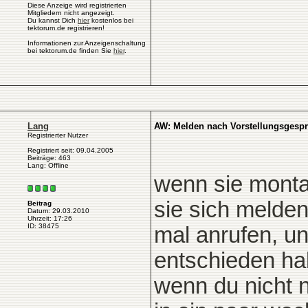
Diese Anzeige wird registrierten
Mitgliedern nicht angezeigt.
Du kannst Dich
hier
kostenlos bei
tektorum.de registrieren!
Informationen zur Anzeigenschaltung
bei tektorum.de finden Sie
hier
.
Lang
AW: Melden nach Vorstellungsgesp
Registrierter Nutzer
Registriert seit: 09.04.2005
Beiträge: 463
Lang: Offline
wenn sie monta
sie sich melden
Beitrag
Datum: 29.03.2010
Uhrzeit: 17:26
ID: 38475
mal anrufen, un
entschieden ha
wenn du nicht 