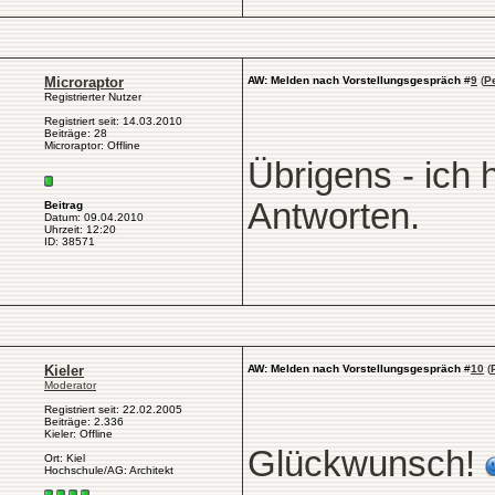
Microraptor
AW: Melden nach Vorstellungsgespräch
#
9
(
P
Registrierter Nutzer
Registriert seit: 14.03.2010
Beiträge: 28
Microraptor: Offline
Übrigens - ich
Antworten.
Beitrag
Datum: 09.04.2010
Uhrzeit: 12:20
ID: 38571
Kieler
AW: Melden nach Vorstellungsgespräch
#
10
(
Moderator
Registriert seit: 22.02.2005
Beiträge: 2.336
Kieler: Offline
Glückwunsch!
Ort: Kiel
Hochschule/AG: Architekt