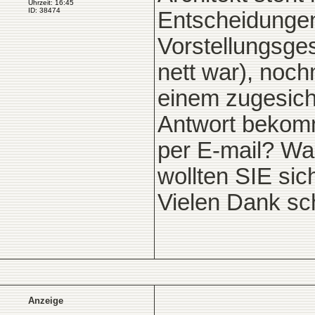
Uhrzeit: 16:45
ID: 38474
Entscheidungen
Vorstellungsges
nett war), noc
einem zugesich
Antwort bekomm
per E-mail? Was
wollten SIE sic
Vielen Dank s
Anzeige