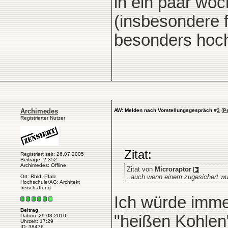
in ein paar wo
(insbesondere f
besonders hoch i
Archimedes
AW: Melden nach Vorstellungsgespräch
#
3
(
P
Registrierter Nutzer
Zitat:
Registriert seit: 26.07.2005
Beiträge: 2.352
Archimedes: Offline
Zitat von
Microraptor
..auch wenn einem zugesichert w
Ort: Rhld.-Pfalz
Hochschule/AG: Architekt
freischaffend
Ich würde imme
Beitrag
"heißen Kohlen"
Datum: 29.03.2010
Uhrzeit: 17:29
ID: 38476