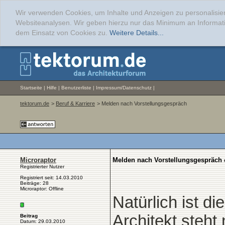
Wir verwenden Cookies, um Inhalte und Anzeigen zu personalisier
Websiteanalysen. Wir geben hierzu nur das Minimum an Informati
dem Einsatz von Cookies zu.
Weitere Details...
Startseite
|
Hilfe
|
Benutzerliste
|
Impressum/Datenschutz
|
tektorum.de
>
Beruf & Karriere
> Melden nach Vorstellungsgespräch
Microraptor
Melden nach Vorstellungsgespräch
Registrierter Nutzer
Registriert seit: 14.03.2010
Beiträge: 28
Microraptor: Offline
Natürlich ist d
Architekt steht
Beitrag
Datum: 29.03.2010