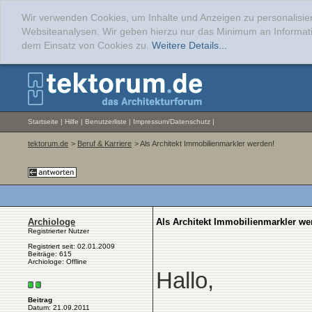
Wir verwenden Cookies, um Inhalte und Anzeigen zu personalisier
Websiteanalysen. Wir geben hierzu nur das Minimum an Informati
dem Einsatz von Cookies zu.
Weitere Details...
Startseite
|
Hilfe
|
Benutzerliste
|
Impressum/Datenschutz
|
tektorum.de
>
Beruf & Karriere
> Als Architekt Immobilienmarkler werden!
Archiologe
Als Architekt Immobilienmarkler we
Registrierter Nutzer
Registriert seit: 02.01.2009
Beiträge: 615
Archiologe: Offline
Hallo,
Beitrag
Datum: 21.09.2011