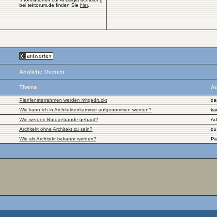
bei tektorum.de finden Sie
hier
.
Ähnliche Themen
Thema
Au
Planfensterrahmen werden mitgedruckt
da
Wie kann ich in Architektenkammer aufgenommen werden?
ka
Wie werden Bürogebäude gebaut?
Ad
Architekt ohne Architekt zu sein?
qu
Wie als Architekt bekannt werden?
Pa