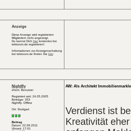
Anzeige
Diese Anzeige wird registrierten
Mitgliedern nicht angezeigt.
Du kannst Dich
hier
kostenlos bei
tektorum.de registrieren!
Informationen zur Anzeigenschaltung
bei tektorum.de finden Sie
hier
.
Nightfly
AW: Als Architekt Immobilienmarkle
ehem. Benutzer
Registriert seit: 24.05.2005
Beiträge: 353
Nightfly: Offline
Verdienst ist b
Ort: Stuttgart
Kreativität ehe
Beitrag
Datum: 22.09.2011
Uhrzeit: 17:01