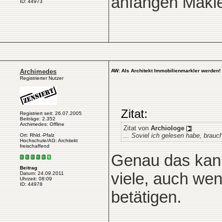
anfangen Makl
ID: 44973
Archimedes
AW: Als Architekt Immobilienmarkler werden!
Registrierter Nutzer
Zitat:
Registriert seit: 26.07.2005
Beiträge: 2.352
Archimedes: Offline
Zitat von
Archiologe
... Soviel ich gelesen habe, brau
Ort: Rhld.-Pfalz
Hochschule/AG: Architekt
freischaffend
Genau das kann
Beitrag
viele, auch we
Datum: 24.09.2011
Uhrzeit: 08:09
ID: 44978
betätigen.