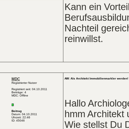
Kann ein Vortei
Berufsausbildu
Nachteil gereic
reinwillst.
MDC
AW: Als Architekt Immobilienmarkler werden!
Registrierter Nutzer
Registriert seit: 04.10.2011
Beiträge: 4
MDC: Offline
Hallo Archiolog
hmm Architekt u
Beitrag
Datum: 04.10.2011
Uhrzeit: 22:46
ID: 45046
Wie stellst Du 