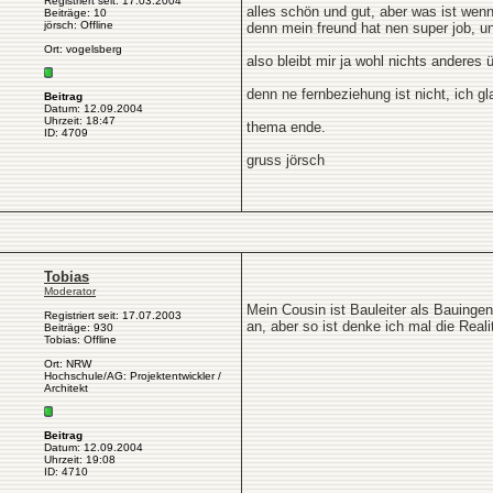
Registriert seit: 17.03.2004
alles schön und gut, aber was ist we
Beiträge: 10
jörsch: Offline
denn mein freund hat nen super job, un
Ort: vogelsberg
also bleibt mir ja wohl nichts anderes 
denn ne fernbeziehung ist nicht, ich g
Beitrag
Datum: 12.09.2004
Uhrzeit: 18:47
thema ende.
ID: 4709
gruss jörsch
Tobias
Moderator
Mein Cousin ist Bauleiter als Bauingen
Registriert seit: 17.07.2003
an, aber so ist denke ich mal die Reali
Beiträge: 930
Tobias: Offline
Ort: NRW
Hochschule/AG: Projektentwickler /
Architekt
Beitrag
Datum: 12.09.2004
Uhrzeit: 19:08
ID: 4710