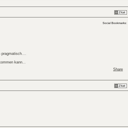
Social Bookmarks:
.
 pragmatisch....
 kommen kann...
Share