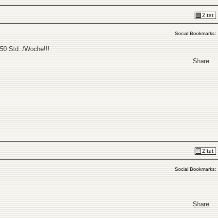
Social Bookmarks:
-50 Std. /Woche!!!
Share
Social Bookmarks:
Share