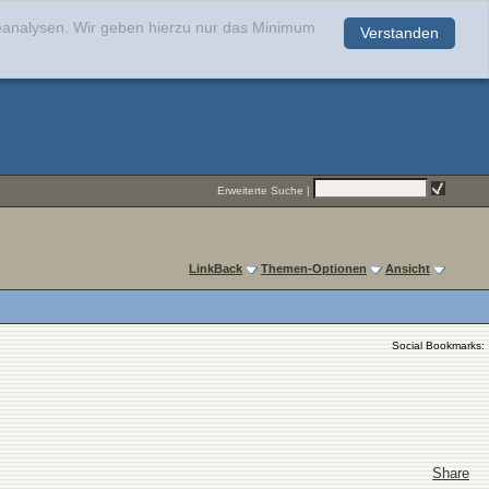
teanalysen. Wir geben hierzu nur das Minimum
Verstanden
.
Erweiterte Suche
|
LinkBack
Themen-Optionen
Ansicht
Social Bookmarks:
Share