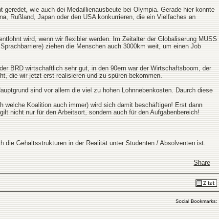
cht geredet, wie auch dei Medaillienausbeute bei Olympia. Gerade hier konnte
na, Rußland, Japan oder den USA konkurrieren, die ein Vielfaches an
lohnt wird, wenn wir flexibler werden. Im Zeitalter der Globaliserung MUSS
ie Sprachbarriere) ziehen die Menschen auch 3000km weit, um einen Job
der BRD wirtschaftlich sehr gut, in den 90ern war der Wirtschaftsboom, der
ht, die wir jetzt erst realisieren und zu spüren bekommen.
 Hauptgrund sind vor allem die viel zu hohen Lohnnebenkosten. Daurch diese
ch welche Koalition auch immer) wird sich damit beschäftigen! Erst dann
lt nicht nur für den Arbeitsort, sondern auch für den Aufgabenbereich!
 die Gehaltsstrukturen in der Realität unter Studenten / Absolventen ist.
Share
Social Bookmarks: