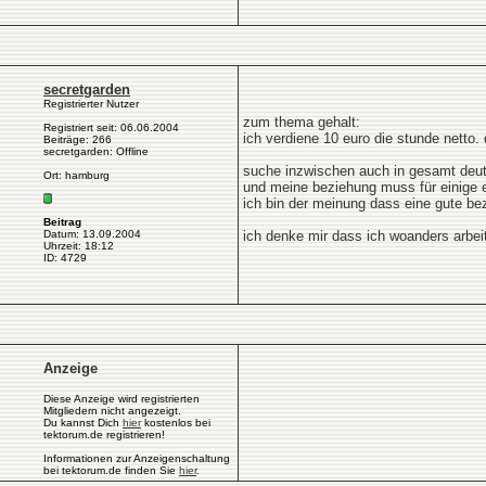
secretgarden
Registrierter Nutzer
zum thema gehalt:
Registriert seit: 06.06.2004
ich verdiene 10 euro die stunde netto
Beiträge: 266
secretgarden: Offline
suche inzwischen auch in gesamt deut
Ort: hamburg
und meine beziehung muss für einige 
ich bin der meinung dass eine gute bez
Beitrag
Datum: 13.09.2004
ich denke mir dass ich woanders arbe
Uhrzeit: 18:12
ID: 4729
Anzeige
Diese Anzeige wird registrierten
Mitgliedern nicht angezeigt.
Du kannst Dich
hier
kostenlos bei
tektorum.de registrieren!
Informationen zur Anzeigenschaltung
bei tektorum.de finden Sie
hier
.