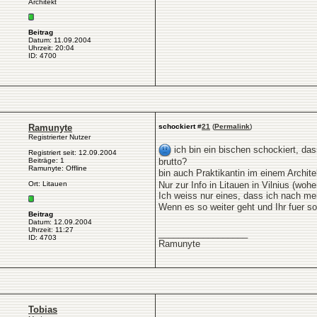
Architekt
Beitrag
Datum: 11.09.2004
Uhrzeit: 20:04
ID: 4700
Ramunyte
schockiert
#
21
(
Permalink
)
Registrierter Nutzer
ich bin ein bischen schockiert, da
Registriert seit: 12.09.2004
Beiträge: 1
brutto?
Ramunyte: Offline
bin auch Praktikantin im einem Archite
Ort: Litauen
Nur zur Info in Litauen in Vilnius (w
Ich weiss nur eines, dass ich nach me
Wenn es so weiter geht und Ihr fuer so
Beitrag
Datum: 12.09.2004
Uhrzeit: 11:27
__________________
ID: 4703
Ramunyte
Tobias