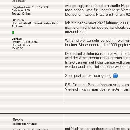
Moderator
wie gesagt, ich sehe die aktuelle lAge
Registriert seit: 17.07.2003
man sehen, was für übertriebene Vorst
Beiträge: 930
Tobias: Offline
Menschen haben. Platz 5 ist für ein 
Ort: NRW
Ich bin nachwievor der Meinung, dass 
Hochschule/AG: Projektentwickler /
Architekt
man sich nicht nur deutschlandweit, s
anzunehmen!
Beitrag
Wir sind viel zu sehr verwöhnt, weil w
Datum: 12.09.2004
in einer Blase endete, die 1999 geplatz
Uhrzeit: 18:42
ID: 4708
Die aktuelle Jobmisere unter Architek
wird der Arbeitnehmer richtig teuer fü
In 2-3 Jahren sieht das ganze völlig a
werden auch die Netto-Löhne wieder lan
Son, jetzt ist es aber genug
PS: Da mein Post schon zu sehr vom The
Vielleicht kann man über eine Art For
jörsch
Registrierter Nutzer
natürlich ist es so dass man flexibel 