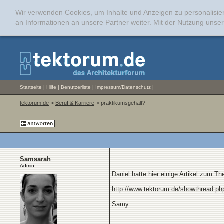
Wir verwenden Cookies, um Inhalte und Anzeigen zu personalisie
an Informationen an unsere Partner weiter. Mit der Nutzung uns
Startseite
|
Hilfe
|
Benutzerliste
|
Impressum/Datenschutz
|
tektorum.de
>
Beruf & Karriere
> praktikumsgehalt?
Samsarah
Admin
Daniel hatte hier einige Artikel zum T
http://www.tektorum.de/showthread.ph
Samy