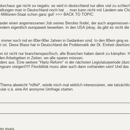
 durchaus gar nicht so negativ. es wird in deutschland nur alles viel zu schle
ellungen man in Deutschland noch hat ... man kann nicht mit Ländern wie Chi
82-Millionen-Staat schon ganz gut! >>> BACK TO TOPIC:
jeder einen angemessenen Job seines Berufes findet, der auch angemessen ent
ondern eigentlich europaweit bewerben. In den USA (okay, da gibt es nicht d
ir immer noch ind en 80er-90er Jahren in Gedanken sind. In den 80ern ging es 
t ist. Diese Blase hat in Deutschland die Problematik der Dt. Einheit übertünc
ten ist nicht nur branchenspezifisch, alle Branchen haben damit zu kämpfen.
r den Arbeitgeben in Zeiten, wo alle sparen müssen.
nders aus. Eine weitere "Hartz-Reform" in der nächsten Legislaturperiode (dur
gsam steigen!!!!! Flexibilität muss aber auch dann vorhanden sein! Und das gi
ma abweicht *rüffel*, würde mich mal wirklich interessieren, wie tatsächlich
mular o.ä. eine Art anonyme Umfrage starten.
sein muss.