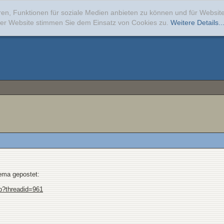
ren, Funktionen für soziale Medien anbieten zu können und für Websi
erer Website stimmen Sie dem Einsatz von Cookies zu.
Weitere Details..
hema gepostet:
p?threadid=961