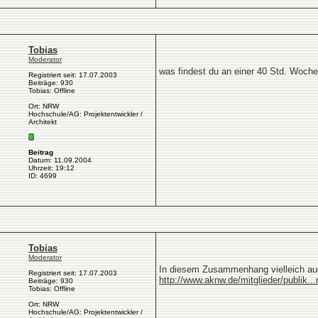
Tobias
Moderator
was findest du an einer 40 Std. Woche
Registriert seit: 17.07.2003
Beiträge: 930
Tobias: Offline
Ort: NRW
Hochschule/AG: Projektentwickler /
Architekt
Beitrag
Datum: 11.09.2004
Uhrzeit: 19:12
ID: 4699
Tobias
Moderator
In diesem Zusammenhang vielleich auc
Registriert seit: 17.07.2003
http://www.aknw.de/mitglieder/publik..
Beiträge: 930
Tobias: Offline
Ort: NRW
Hochschule/AG: Projektentwickler /