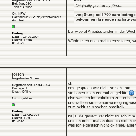
Registriert seit: 17.07.2003
Beiträge: 930
Originally posted by jörsch
Tobias: Offline
Ort: NRW
vergütung soll 700 euro betrage
Hochschule/AG: Projektentwickler /
bekommen bis ende nächste wo
Architekt
Bei wieviel Arbeitsstunden in der Woche
Beitrag
Datum: 10.09.2004
Uhrzeit: 18:06
Würde mich auch mal interessieren, w
ID: 4692
jörsch
Registrierter Nutzer
ok,
Registriert seit: 17.03.2004
das gespräch war nicht so schlimm,
Beiträge: 10
jörsch: Offline
sie haben mich erstmal aufgeklärt.
also was ich im praktikum zu tun hätte
Ort: vogelsberg
und wollten sie meinen werdegang wis
zum schluss bisschen smalltalk.
Beitrag
Datum: 11.09.2004
na ja wie gesagt war nicht so schlimm
Uhrzeit: 19:07
und ich nehm mal an dass es sich hie
ID: 4698
was ich eigentlich nicht ok finde, ab