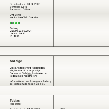
Registriert seit: 08.06.2002
Beiträge: 1.141
Samsarah: Offline
Ort: Berlin
Hochschule/AG: Gründer
Beitrag
Datum: 10.09.2004
Uhrzeit: 16:22
ID: 4690
Anzeige
Diese Anzeige wird registrierten
Mitgliedern nicht angezeigt.
Du kannst Dich
hier
kostenlos bei
tektorum.de registrieren!
Informationen zur Anzeigenschaltung
bei tektorum.de finden Sie
hier
.
Tobias
Moderator
Zitat: