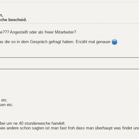
n,
che bescheid.
??? Angestellt oder als freier Mitarbeiter?
as die so in dem Gespräch gefragt haben. Erzähl mal genauer
 etc.
sen etc.
.
rbei um ne 40 stundenwoche handelt.
er wie andere schon sagten ist man fast froh dass man überhaupt was findet u