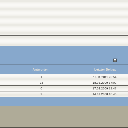
Antworten
Letzter Beitrag
1
18.11.2011
20:54
24
18.03.2009
17:02
0
17.02.2009
12:47
2
14.07.2008
18:43