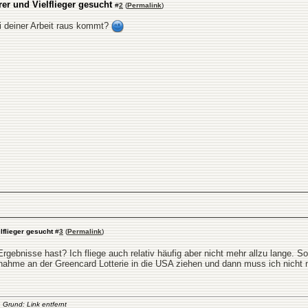
rer und Vielflieger gesucht
#
2
(
Permalink
)
ei deiner Arbeit raus kommt?
lflieger gesucht
#
3
(
Permalink
)
rgebnisse hast? Ich fliege auch relativ häufig aber nicht mehr allzu lange. S
nahme an der Greencard Lotterie in die USA ziehen und dann muss ich nicht me
 Grund: Link entfernt