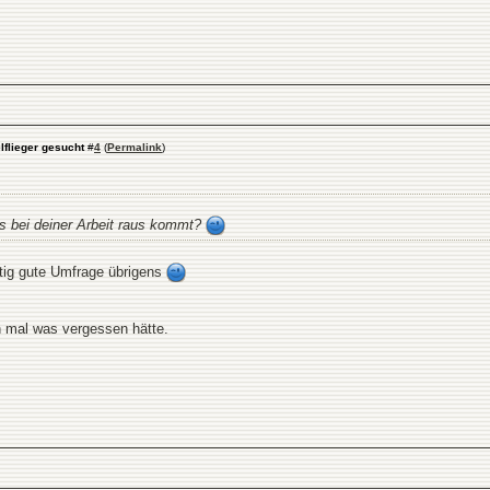
lflieger gesucht
#
4
(
Permalink
)
as bei deiner Arbeit raus kommt?
htig gute Umfrage übrigens
ch mal was vergessen hätte.