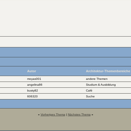
Autor
Architektur-Themenbereiche
moyas001
andere Themen
angelina86
Studium & Ausbildung
busty82
Café
606320
Suche
«
Vorheriges Thema
|
Nächstes Thema
»