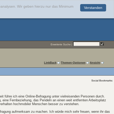
teanalysen. Wir geben hierzu nur das Minimum
Verstanden
.
Erweiterte Suche
|
LinkBack
Themen-Optionen
Ansicht
Social Bookmarks:
beit führe ich eine Online-Befragung unter vielreisenden Personen durch.
, eine Fernbeziehung, das Pendeln an einen weit entfernten Arbeitsplatz
sverhalten hochmobiler Menschen besser zu verstehen.
fragung aufmerksam zu machen. Ich würde mich sehr freuen, wenn ihr das