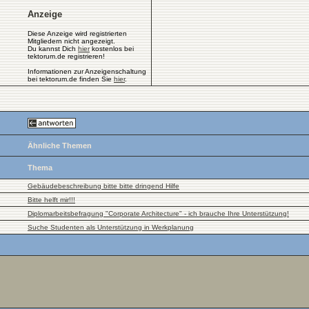
Anzeige
Diese Anzeige wird registrierten
Mitgliedern nicht angezeigt.
Du kannst Dich
hier
kostenlos bei
tektorum.de registrieren!
Informationen zur Anzeigenschaltung
bei tektorum.de finden Sie
hier
.
Ähnliche Themen
Thema
Gebäudebeschreibung bitte bitte dringend Hilfe
Bitte helft mir!!!
Diplomarbeitsbefragung "Corporate Architecture" - ich brauche Ihre Unterstützung!
Suche Studenten als Unterstützung in Werkplanung