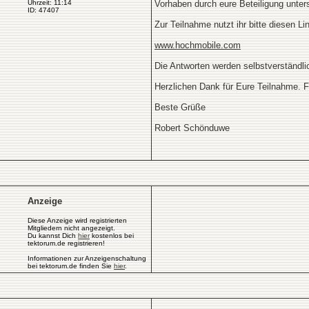
Uhrzeit: 11:14
Vorhaben durch eure Beteiligung unter
ID: 47407
Zur Teilnahme nutzt ihr bitte diesen Li
www.hochmobile.com
Die Antworten werden selbstverständl
Herzlichen Dank für Eure Teilnahme. F
Beste Grüße
Robert Schönduwe
Anzeige
Diese Anzeige wird registrierten
Mitgliedern nicht angezeigt.
Du kannst Dich
hier
kostenlos bei
tektorum.de registrieren!
Informationen zur Anzeigenschaltung
bei tektorum.de finden Sie
hier
.