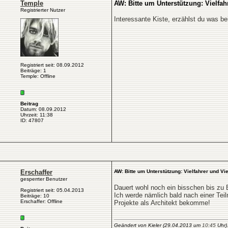
Temple
AW: Bitte um Unterstützung: Vielfah
Registrierter Nutzer
Interessante Kiste, erzählst du was b
Registriert seit: 08.09.2012
Beiträge: 1
Temple: Offline
Beitrag
Datum: 08.09.2012
Uhrzeit: 11:38
ID: 47807
Erschaffer
AW: Bitte um Unterstützung: Vielfahrer und Vie
gesperrter Benutzer
Dauert wohl noch ein bisschen bis zu E
Registriert seit: 05.04.2013
Ich werde nämlich bald nach einer Teil
Beiträge: 10
Erschaffer: Offline
Projekte als Architekt bekomme!
Geändert von Kieler (29.04.2013 um
10:45
Uhr).