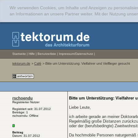
Wir verwenden Cookies, um Inhalte und Anzeigen zu personalisie
an Informationen an unsere Partner weiter. Mit der Nutzung uns
Startseite
|
Hilfe
|
Benutzerliste
|
Impressum/Datenschutz
|
tektorum.de
>
Café
> Bitte um Unterstützung: Vielfahrer und Vielflieger gesucht
rschoendu
Bitte um Unterstützung: Vielfahrer u
Registrierter Nutzer
Liebe Leute,
Registriert seit: 31.07.2012
Beiträge: 1
rschoendu: Offline
ich arbeite gerade an meiner Doktorarbe
Regelmäßig große Distanzen zurückzule
oder der (berufsbedingte) Zweitwohnsi
Beitrag
Da hochmobile Personen naturgemäß sc
Datum: 31.07.2012