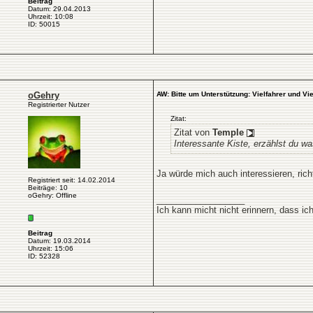
Beitrag
Datum: 29.04.2013
Uhrzeit: 10:08
ID: 50015
oGehry
AW: Bitte um Unterstützung: Vielfahrer und Vie
Registrierter Nutzer
Zitat:
Zitat von
Temple
Interessante Kiste, erzählst du w
Ja würde mich auch interessieren, ric
Registriert seit: 14.02.2014
Beiträge: 10
oGehry: Offline
__________________
Ich kann micht nicht erinnern, dass i
Beitrag
Datum: 19.03.2014
Uhrzeit: 15:06
ID: 52328