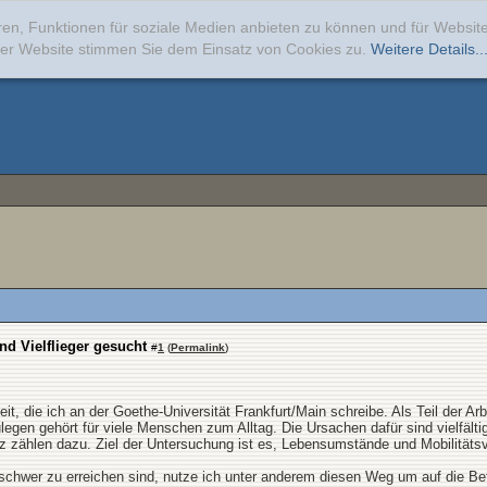
ren, Funktionen für soziale Medien anbieten zu können und für Websi
erer Website stimmen Sie dem Einsatz von Cookies zu.
Weitere Details..
nd Vielflieger gesucht
#
1
(
Permalink
)
it, die ich an der Goethe-Universität Frankfurt/Main schreibe. Als Teil der Ar
gen gehört für viele Menschen zum Alltag. Die Ursachen dafür sind vielfältig
tz zählen dazu. Ziel der Untersuchung ist es, Lebensumstände und Mobilität
hwer zu erreichen sind, nutze ich unter anderem diesen Weg um auf die Be