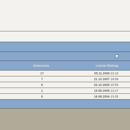
Antworten
Letzter Beitrag
17
05.11.2009
22:10
7
21.10.2007
19:59
6
03.10.2005
15:55
1
15.06.2005
13:17
0
16.08.2004
13:35