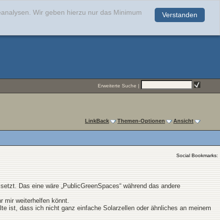
teanalysen. Wir geben hierzu nur das Minimum
Verstanden
.
Erweiterte Suche
|
LinkBack
Themen-Optionen
Ansicht
Social Bookmarks:
r setzt. Das eine wäre „PublicGreenSpaces“ während das andere
r mir weiterhelfen könnt.
lte ist, dass ich nicht ganz einfache Solarzellen oder ähnliches an meinem