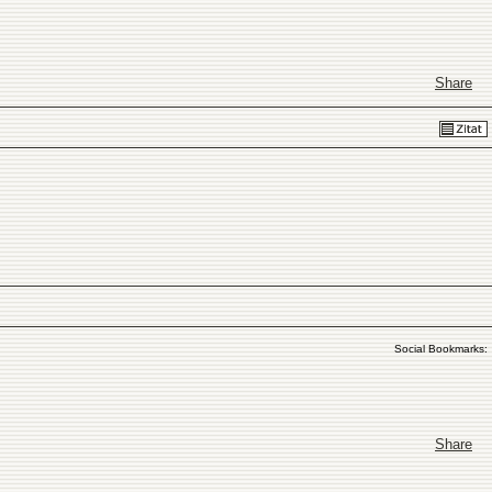
Share
Social Bookmarks:
Share