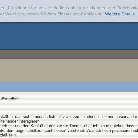
ren, Funktionen für soziale Medien anbieten zu können und für Websi
erer Website stimmen Sie dem Einsatz von Cookies zu.
Weitere Details..
1
(
Permalink
)
estallten, das sich grundsätzlich mit Zwei verschiedenen Themen auseinande
iteinander interagieren.
ich mir nun den Kopf über das zweite Thema, aber ich bin mir sicher, dass ih
ter dem begriff „SelfSufficent-House“ verstehet. Was ich noch präzisieren sol
ziell sein.