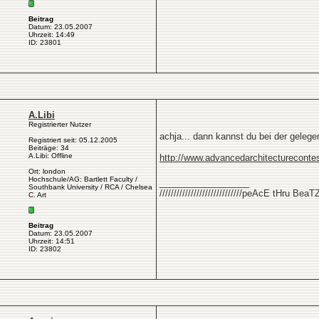
Beitrag
Datum: 23.05.2007
Uhrzeit: 14:49
ID: 23801
A.Libi
Registrierter Nutzer
achja... dann kannst du bei der gelege
Registriert seit: 05.12.2005
Beiträge: 34
A.Libi: Offline
http://www.advancedarchitecturecontes
Ort: london
Hochschule/AG: Bartlett Faculty /
__________________
Southbank University / RCA / Chelsea
/////////////////////////////peAcE tHru BeaTZ///
C. Art
Beitrag
Datum: 23.05.2007
Uhrzeit: 14:51
ID: 23802