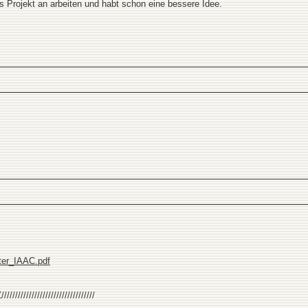
hes Projekt an arbeiten und habt schon eine bessere Idee.
ter_IAAC.pdf
///////////////////////////////