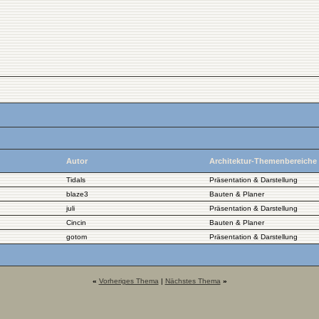
Autor
Architektur-Themenbereiche
Tidals
Präsentation & Darstellung
blaze3
Bauten & Planer
juli
Präsentation & Darstellung
Cincin
Bauten & Planer
gotom
Präsentation & Darstellung
«
Vorheriges Thema
|
Nächstes Thema
»