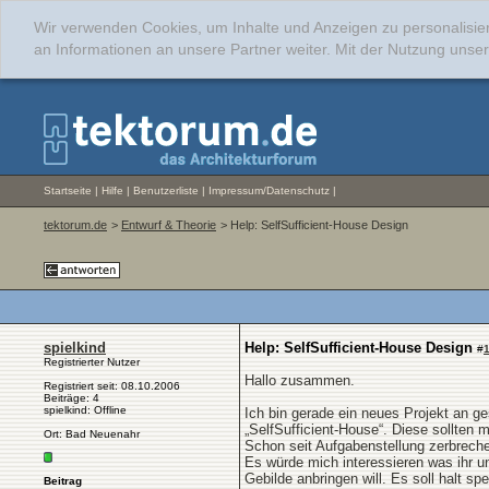
Wir verwenden Cookies, um Inhalte und Anzeigen zu personalisie
an Informationen an unsere Partner weiter. Mit der Nutzung uns
Startseite
|
Hilfe
|
Benutzerliste
|
Impressum/Datenschutz
|
tektorum.de
>
Entwurf & Theorie
> Help: SelfSufficient-House Design
spielkind
Help: SelfSufficient-House Design
#
Registrierter Nutzer
Hallo zusammen.
Registriert seit: 08.10.2006
Beiträge: 4
spielkind: Offline
Ich bin gerade ein neues Projekt an g
„SelfSufficient-House“. Diese sollten m
Ort: Bad Neuenahr
Schon seit Aufgabenstellung zerbreche 
Es würde mich interessieren was ihr un
Gebilde anbringen will. Es soll halt spe
Beitrag