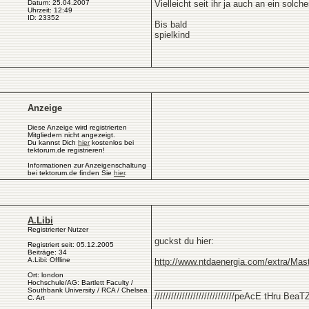
Datum: 25.04.2007
Vielleicht seit ihr ja auch an ein solc
Uhrzeit: 12:49
ID: 23352
Bis bald
spielkind
Anzeige
Diese Anzeige wird registrierten
Mitgliedern nicht angezeigt.
Du kannst Dich
hier
kostenlos bei
tektorum.de registrieren!
Informationen zur Anzeigenschaltung
bei tektorum.de finden Sie
hier
.
A.Libi
Registrierter Nutzer
guckst du hier:
Registriert seit: 05.12.2005
Beiträge: 34
A.Libi: Offline
http://www.ntdaenergia.com/extra/Mas
Ort: london
Hochschule/AG: Bartlett Faculty /
__________________
Southbank University / RCA / Chelsea
/////////////////////////////peAcE tHru BeaTZ///
C. Art