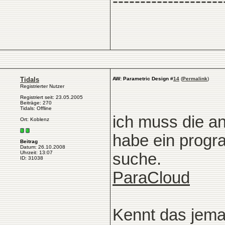
--------------------
Tidals
AW: Parametric Design
#
14
(
Permalink
)
Registrierter Nutzer
Registriert seit: 23.05.2005
Beiträge: 270
Tidals: Offline
ich muss die a
Ort: Koblenz
habe ein progr
Beitrag
Datum: 26.10.2008
Uhrzeit: 13:07
suche.
ID: 31038
ParaCloud
Kennt das jema