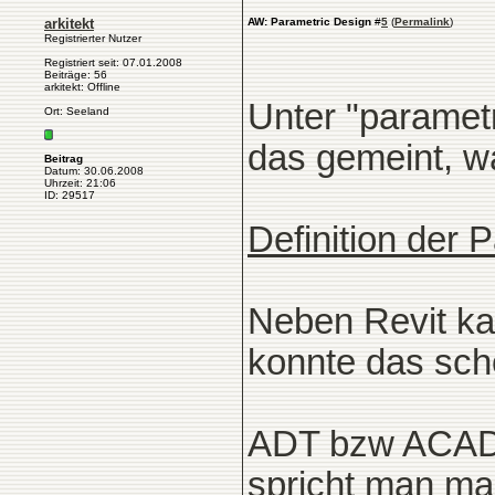
arkitekt
AW: Parametric Design
#
5
(
Permalink
)
Registrierter Nutzer
Registriert seit: 07.01.2008
Beiträge: 56
arkitekt: Offline
Unter "paramet
Ort: Seeland
das gemeint, wa
Beitrag
Datum: 30.06.2008
Uhrzeit: 21:06
ID: 29517
Definition der 
Neben Revit k
konnte das sch
ADT bzw ACAD Ar
spricht man man