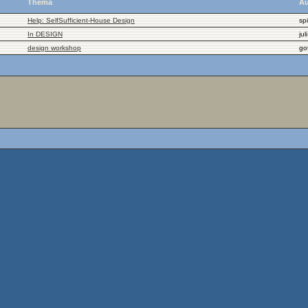
Thema
Au
Help: SelfSufficient-House Design
sp
In DESIGN
juli
design workshop
go