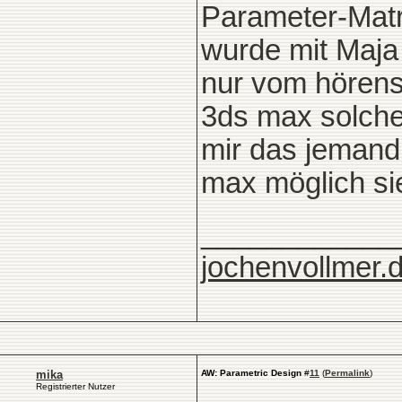
Parameter-Matr
wurde mit Maja 
nur vom hörens
3ds max solche 
mir das jemand 
max möglich si
____________
jochenvollmer.
mika
AW: Parametric Design
#
11
(
Permalink
)
Registrierter Nutzer