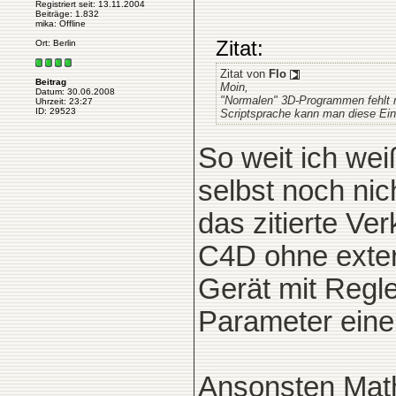
Registriert seit: 13.11.2004
Beiträge: 1.832
mika: Offline
Zitat:
Ort: Berlin
Zitat von
Flo
Beitrag
Moin,
Datum: 30.06.2008
"Normalen" 3D-Programmen fehlt me
Uhrzeit: 23:27
ID: 29523
Scriptsprache kann man diese Ei
So weit ich wei
selbst noch nic
das zitierte Ve
C4D ohne exter
Gerät mit Regl
Parameter eine
Ansonsten Mat