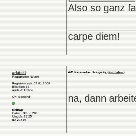
Also so ganz fal
____________
carpe diem!
arkitekt
AW: Parametric Design
#
7
(
Permalink
)
Registrierter Nutzer
Registriert seit: 07.01.2008
Beiträge: 56
arkitekt: Offline
na, dann arbeit
Ort: Seeland
Beitrag
Datum: 30.06.2008
Uhrzeit: 21:25
ID: 29519