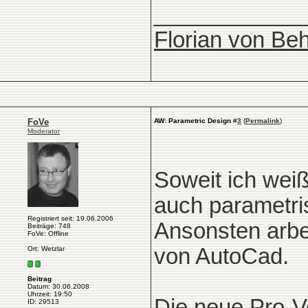
____________
Florian von Beh
FoVe
AW: Parametric Design
#
3
(
Permalink
)
Moderator
Soweit ich weiß
auch parametri
Registriert seit: 19.06.2006
Ansonsten arbe
Beiträge: 748
FoVe: Offline
von AutoCad.
Ort: Wetzlar
Beitrag
Datum: 30.06.2008
Uhrzeit: 19:50
Die neue Pro-V
ID: 29513