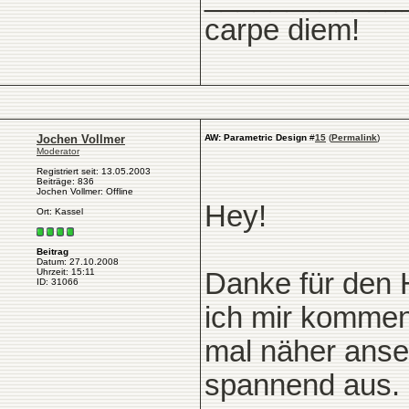
carpe diem!
Jochen Vollmer
AW: Parametric Design
#
15
(
Permalink
)
Moderator
Registriert seit: 13.05.2003
Beiträge: 836
Jochen Vollmer: Offline
Hey!
Ort: Kassel
Beitrag
Datum: 27.10.2008
Uhrzeit: 15:11
Danke für den 
ID: 31066
ich mir komm
mal näher anse
spannend aus.