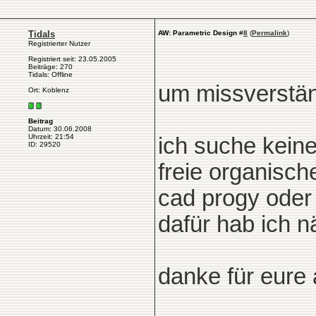
Tidals
AW: Parametric Design
#
8
(
Permalink
)
Registrierter Nutzer
Registriert seit: 23.05.2005
Beiträge: 270
Tidals: Offline
um missverstä
Ort: Koblenz
Beitrag
Datum: 30.06.2008
Uhrzeit: 21:54
ich suche kein
ID: 29520
freie organisch
cad progy oder 
dafür hab ich n
danke für eure