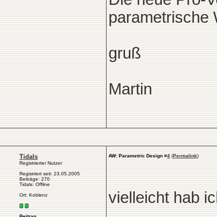
parametrische 
gruß
Martin
Tidals
AW: Parametric Design
#
4
(
Permalink
)
Registrierter Nutzer
Registriert seit: 23.05.2005
Beiträge: 270
Tidals: Offline
vielleicht hab 
Ort: Koblenz
Beitrag