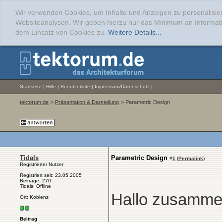
Wir verwenden Cookies, um Inhalte und Anzeigen zu personalisier
Websiteanalysen. Wir geben hierzu nur das Minimum an Informati
dem Einsatz von Cookies zu.
Weitere Details...
Startseite
|
Hilfe
|
Benutzerliste
|
Impressum/Datenschutz
|
tektorum.de
>
Präsentation & Darstellung
> Parametric Design
Tidals
Parametric Design
#
1
(
Permalink
)
Registrierter Nutzer
Registriert seit: 23.05.2005
Beiträge: 270
Tidals: Offline
Hallo zusamme
Ort: Koblenz
Beitrag