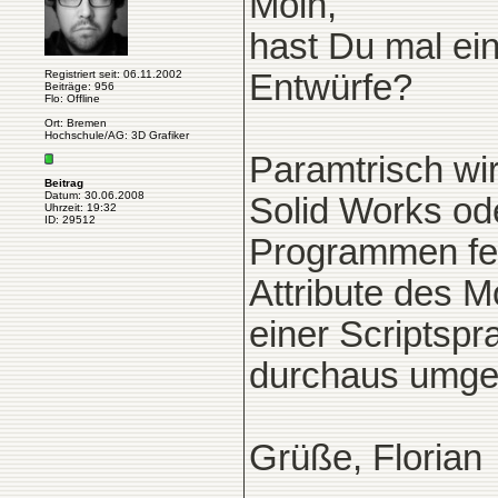
Moin,
hast Du mal ein
Registriert seit: 06.11.2002
Entwürfe?
Beiträge: 956
Flo: Offline
Ort: Bremen
Hochschule/AG: 3D Grafiker
Paramtrisch wi
Beitrag
Datum: 30.06.2008
Solid Works od
Uhrzeit: 19:32
ID: 29512
Programmen feh
Attribute des M
einer Scriptsp
durchaus umge
Grüße, Florian