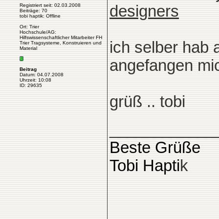
Registriert seit: 02.03.2008
designers
Beiträge: 70
tobi haptik: Offline
Ort: Trier
Hochschule/AG:
Hilfswissenschaftlicher Mitarbeiter FH
ich selber hab
Trier Tragsysteme, Konstruieren und
Material
angefangen mich
Beitrag
Datum: 04.07.2008
Uhrzeit: 10:08
ID: 29635
grüß .. tobi
____________
Beste Grüße
Tobi Hapti
k