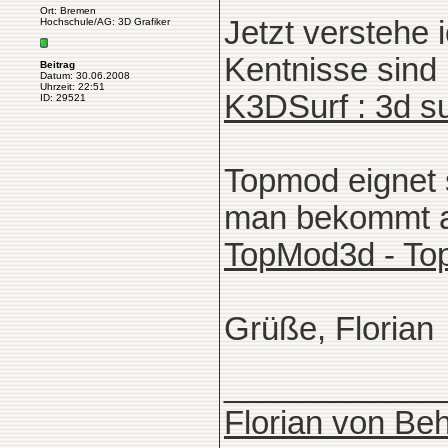
Ort: Bremen
Jetzt verstehe 
Hochschule/AG: 3D Grafiker
Kentnisse sind n
Beitrag
Datum: 30.06.2008
Uhrzeit: 22:51
K3DSurf : 3d s
ID: 29521
Topmod eignet 
man bekommt a
TopMod3d - Top
Grüße, Florian
____________
Florian von Beh