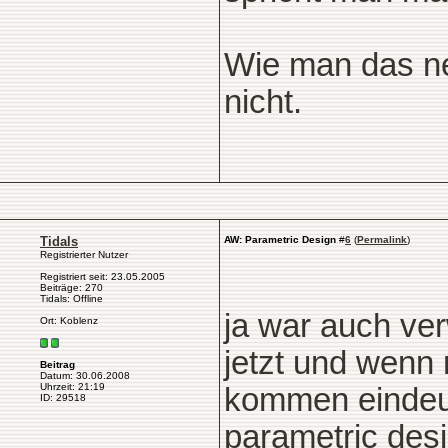
Wie man das ne
nicht.
Tidals
AW: Parametric Design
#
6
(
Permalink
)
Registrierter Nutzer
Registriert seit: 23.05.2005
Beiträge: 270
Tidals: Offline
ja war auch ver
Ort: Koblenz
jetzt und wenn
Beitrag
Datum: 30.06.2008
Uhrzeit: 21:19
kommen eindeut
ID: 29518
parametric desi