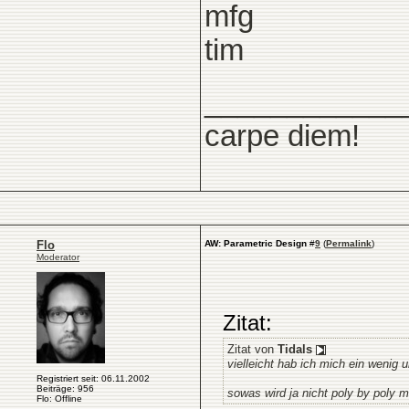
mfg
tim
____________
carpe diem!
Flo
AW: Parametric Design
#
9
(
Permalink
)
Moderator
Zitat:
Zitat von
Tidals
vielleicht hab ich mich ein wenig
Registriert seit: 06.11.2002
Beiträge: 956
sowas wird ja nicht poly by poly m
Flo: Offline