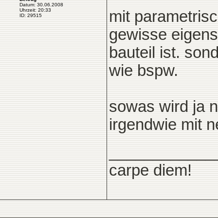
Datum: 30.06.2008
Uhrzeit: 20:33
mit parametrisc
ID: 29515
gewisse eigens
bauteil ist. so
wie bspw.
sowas wird ja n
irgendwie mit n
____________
carpe diem!