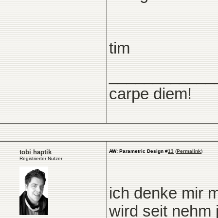
tim
____________
carpe diem!
tobi haptik
AW: Parametric Design
#
13
(
Permalink
)
Registrierter Nutzer
ich denke mir m
wird seit nehm j