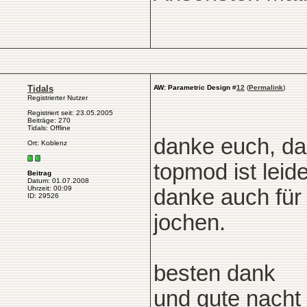
Tidals
AW: Parametric Design
#
12
(
Permalink
)
Registrierter Nutzer
Registriert seit: 23.05.2005
Beiträge: 270
Tidals: Offline
danke euch, das
Ort: Koblenz
topmod ist leide
Beitrag
Datum: 01.07.2008
Uhrzeit: 00:09
danke auch für
ID: 29526
jochen.
besten dank
und gute nacht