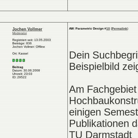
Jochen Vollmer
AW: Parametric Design
#
10
(
Permalink
)
Moderator
Registriert seit: 13.05.2003
Beiträge: 836
Jochen Vollmer: Offline
Dein Suchbegrif
Ort: Kassel
Beispielbild zei
Beitrag
Datum: 30.06.2008
Uhrzeit: 23:03
ID: 29522
Am Fachgebiet 
Hochbaukonstru
einigen Semest
Publikationen 
TU Darmstadt