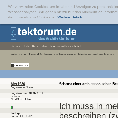
Wir verwenden Cookies, um Inhalte und Anzeigen zu personalisier
Websiteanalysen. Wir geben hierzu nur das Minimum an Informati
dem Einsatz von Cookies zu.
Weitere Details...
Startseite
|
Hilfe
|
Benutzerliste
|
Impressum/Datenschutz
|
tektorum.de
>
Entwurf & Theorie
> Schema einer architektonischen Beschreibung
Alex1986
Schema einer architektonischen Be
Registrierter Nutzer
Registriert seit: 01.09.2011
Beiträge: 1
Alex1986: Offline
Ich muss in me
beschreiben (z
Beitrag
Datum: 01.09.2011