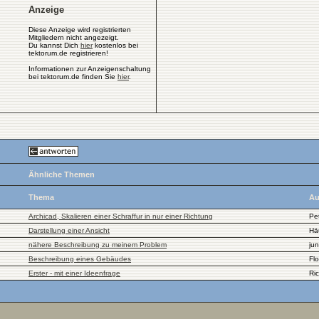
Anzeige
Diese Anzeige wird registrierten
Mitgliedern nicht angezeigt.
Du kannst Dich
hier
kostenlos bei
tektorum.de registrieren!
Informationen zur Anzeigenschaltung
bei tektorum.de finden Sie
hier
.
Ähnliche Themen
Thema
Au
Archicad, Skalieren einer Schraffur in nur einer Richtung
Pe
Darstellung einer Ansicht
Hä
nähere Beschreibung zu meinem Problem
jun
Beschreibung eines Gebäudes
Flo
Erster - mit einer Ideenfrage
Ri