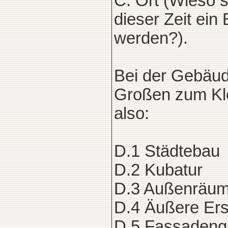
C. Ort (Wieso s
dieser Zeit ein
werden?).
Bei der Gebäud
Großen zum Kl
also:
D.1 Städtebau
D.2 Kubatur
D.3 Außenräu
D.4 Äußere Ers
D.5 Fassadengl