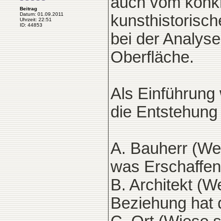
auch vom konk
Beitrag
Datum: 01.09.2011
kunsthistorische
Uhrzeit: 22:51
ID: 44853
bei der Analys
Oberfläche.
Als Einführung
die Entstehung
A. Bauherr (Wer
was Erschaffen
B. Architekt (W
Beziehung hat 