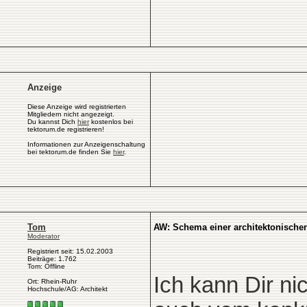
Anzeige
Diese Anzeige wird registrierten
Mitgliedern nicht angezeigt.
Du kannst Dich
hier
kostenlos bei
tektorum.de registrieren!
Informationen zur Anzeigenschaltung
bei tektorum.de finden Sie
hier
.
Tom
AW: Schema einer architektonische
Moderator
Registriert seit: 15.02.2003
Beiträge: 1.762
Tom: Offline
Ich kann Dir ni
Ort: Rhein-Ruhr
Hochschule/AG: Architekt