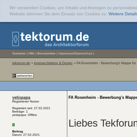
Wir verwenden Cookies, um Inhalte und Anzeigen zu personalisier
Website stimmen Sie dem Einsatz von Cookies zu.
Weitere Details
Startseite
|
Hilfe
|
Benutzerliste
|
Impressum/Datenschutz
|
tektorum.de
>
Innenarchitektur & Design
> FA Rosenheim - Bewerbung's Mappe für 
yetispapa
FA Rosenheim - Bewerbung's Mappe 
Registrierter Nutzer
Registriert seit: 27.02.2021
Beiträge: 1
yetispapa: Offline
Liebes Tekforu
Beitrag
Datum: 27.02.2021