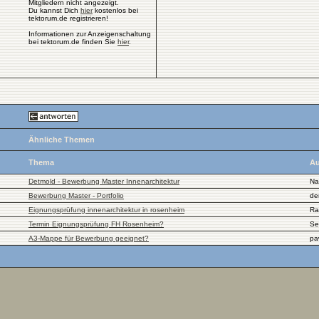
Mitgliedern nicht angezeigt.
Du kannst Dich
hier
kostenlos bei
tektorum.de registrieren!
Informationen zur Anzeigenschaltung
bei tektorum.de finden Sie
hier
.
Ähnliche Themen
Thema
Au
Detmold - Bewerbung Master Innenarchitektur
Na
Bewerbung Master - Portfolio
de
Eignungsprüfung innenarchitektur in rosenheim
Ra
Termin Eignungsprüfung FH Rosenheim?
Se
A3-Mappe für Bewerbung geeignet?
pa