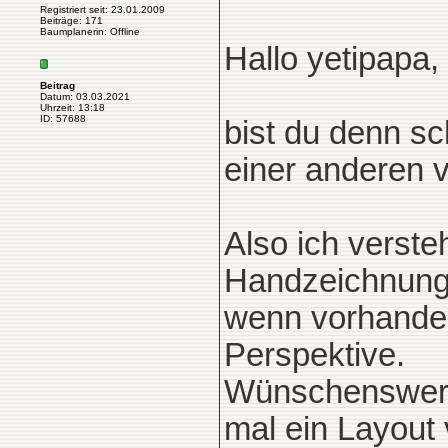
Registriert seit: 23.01.2009
Beiträge: 171
Baumplanerin: Offline
Hallo yetipapa,
Beitrag
Datum: 03.03.2021
Uhrzeit: 13:18
ID: 57688
bist du denn s
einer anderen 
Also ich verst
Handzeichnunge
wenn vorhanden
Perspektive.
Wünschenswert w
mal ein Layout