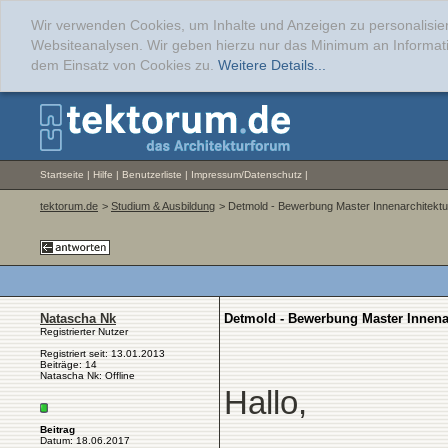
Wir verwenden Cookies, um Inhalte und Anzeigen zu personalisier
Websiteanalysen. Wir geben hierzu nur das Minimum an Informati
dem Einsatz von Cookies zu.
Weitere Details...
Startseite
|
Hilfe
|
Benutzerliste
|
Impressum/Datenschutz
|
tektorum.de
>
Studium & Ausbildung
> Detmold - Bewerbung Master Innenarchitektu
Natascha Nk
Detmold - Bewerbung Master Innena
Registrierter Nutzer
Registriert seit: 13.01.2013
Beiträge: 14
Natascha Nk: Offline
Hallo,
Beitrag
Datum: 18.06.2017