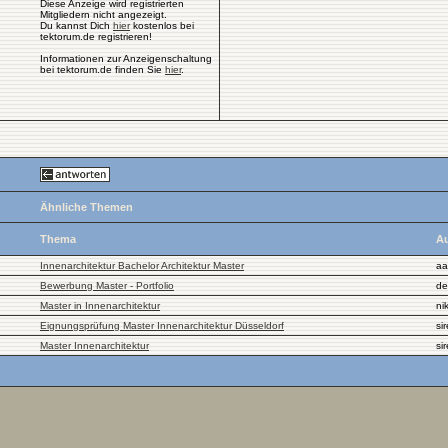
Diese Anzeige wird registrierten
Mitgliedern nicht angezeigt.
Du kannst Dich
hier
kostenlos bei
tektorum.de registrieren!
Informationen zur Anzeigenschaltung
bei tektorum.de finden Sie
hier
.
Ähnliche Themen
Thema
Au
Innenarchitektur Bachelor Architektur Master
aa
Bewerbung Master - Portfolio
de
Master in Innenarchitektur
ni
Eignungsprüfung Master Innenarchitektur Düsseldorf
si
Master Innenarchitektur
si