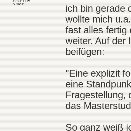
Uhrzeit: 17:21
ID: 56511
ich bin gerade
wollte mich u.
fast alles ferti
weiter. Auf der 
beifügen:
"Eine explizit f
eine Standpunkt
Fragestellung, 
das Masterstu
So ganz weiß ic