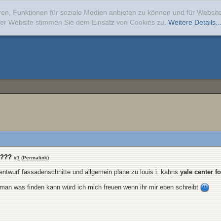
ren, Funktionen für soziale Medien anbieten zu können und für Websi
erer Website stimmen Sie dem Einsatz von Cookies zu.
Weitere Details..
t???
#
1
(
Permalink
)
 entwurf fassadenschnitte und allgemein pläne zu louis i. kahns
yale center fo
 man was finden kann würd ich mich freuen wenn ihr mir eben schreibt