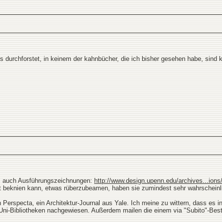
s durchforstet, in keinem der kahnbücher, die ich bisher gesehen habe, sind 
n, auch Ausführungszeichnungen:
http://www.design.upenn.edu/archives...ions
t beknien kann, etwas rüberzubeamen, haben sie zumindest sehr wahrscheinlic
Perspecta, ein Architektur-Journal aus Yale. Ich meine zu wittern, dass es in 
 Uni-Bibliotheken nachgewiesen. Außerdem mailen die einem via "Subito"-Bes