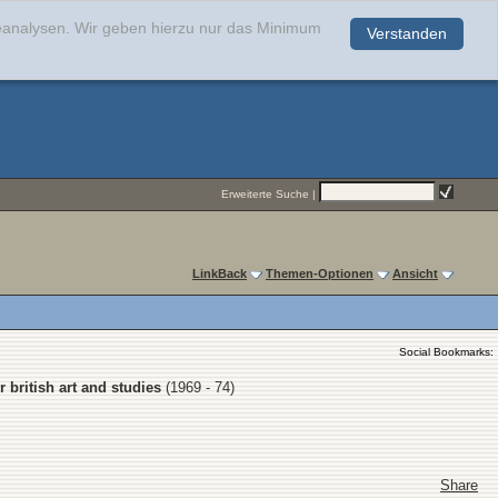
teanalysen. Wir geben hierzu nur das Minimum
Verstanden
.
Erweiterte Suche
|
LinkBack
Themen-Optionen
Ansicht
Social Bookmarks:
r british art and studies
(1969 - 74)
Share