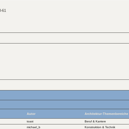
0-61
Autor
Architektur-Themenbereiche
toast
Beruf & Karriere
michael_b
Konstruktion & Technik