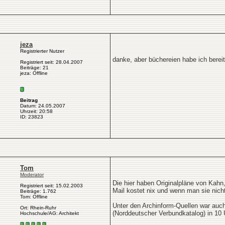
jeza
Registrierter Nutzer
danke, aber büchereien habe ich bereit
Registriert seit: 28.04.2007
Beiträge: 21
jeza: Offline
Beitrag
Datum: 24.05.2007
Uhrzeit: 20:58
ID: 23823
Tom
Moderator
Die hier haben Originalpläne von Kah
Registriert seit: 15.02.2003
Mail kostet nix und wenn man sie nich
Beiträge: 1.762
Tom: Offline
Unter den Archinform-Quellen war auch 
Ort: Rhein-Ruhr
(Norddeutscher Verbundkatalog) in 10
Hochschule/AG: Architekt