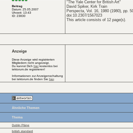
"The Yale Center for British Art"
David Spiker, Kirk Train
Beitrag
Datum: 25.05.2007
Perspecta, Vol. 16, 1980 (1980), pp. 5
Uhrzeit: 13:43
doi:10.2307/1567023
ID: 23830
This article consists of 12 page(s).
Anzeige
Diese Anzeige wird registrierten
Mitgliedern nicht angezeigt.
Du kannst Dich
hier
kostenlos bei
tektorum.de registrieren!
Informationen zur Anzeigenschaltung
bei tektorum.de finden Sie
hier
.
Ähnliche Themen
Thema
Dublin Pläne
british standard