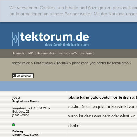
Wir verwenden Cookies, um Inhalte und Anzeigen zu personalisie
an Informationen an unsere Partner weiter. Mit der Nutzung uns
Startseite
|
Hilfe
|
Benutzerliste
|
Impressum/Datenschutz
|
tektorum.de
>
Konstruktion & Technik
> pläne kahn-yale center for british art???
jeza
pläne kahn-yale center for british ar
Registrierter Nutzer
suche für ein projekt im konstruktiven
Registriert seit: 28.04.2007
Beiträge: 21
jeza: Offline
wenn ihr dazu was habt oder wisst wo
danke!
Beitrag
Datum: 01.05.2007