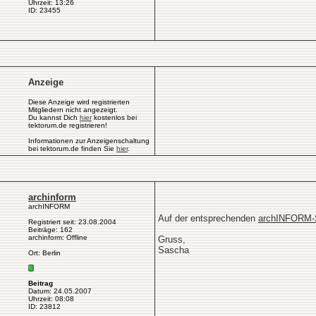
Uhrzeit: 13:26
ID: 23455
Anzeige
Diese Anzeige wird registrierten
Mitgliedern nicht angezeigt.
Du kannst Dich
hier
kostenlos bei
tektorum.de registrieren!
Informationen zur Anzeigenschaltung
bei tektorum.de finden Sie
hier
.
archinform
archINFORM
Auf der entsprechenden
archINFORM-
Registriert seit: 23.08.2004
Beiträge: 162
archinform: Offline
Gruss,
Sascha
Ort: Berlin
Beitrag
Datum: 24.05.2007
Uhrzeit: 08:08
ID: 23812