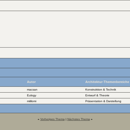
Autor
Architektur-Themenbereiche
macsan
Konstruktion & Technik
Eulogy
Entwurf & Theorie
mililomi
Präsentation & Darstellung
«
Vorheriges Thema
|
Nächstes Thema
»