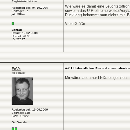
Registrierter Nutzer
Wie wäre es damit eine Leuchtstoffröh
Registriert seit: 04.10.2004
sowie in das U-Profil eine weiße Acry
Beiträge: 37
juli: Offline
Rücklicht) bekommt man nichts mit. B
Viele Grüße
Beitrag
Datum: 12.02.2008
Uhrzeit: 20:30
ID: 27037
FoVe
AW: Lichtinstallation: Ein- und ausschaltrobus
Moderator
Mir wären auch nur LEDs eingefallen.
Registriert seit: 19.06.2006
Beiträge: 748
FoVe: Offline
Ort: Wetzlar