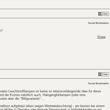
Social Bookmarks:
i?
Share
Social Bookmarks:
rmalen Leuchtstofflampen ist keine so lebensverlängernde Idee für diese
nd die Kosten natürlich auch, Halogenglühlampen (oder eine
re aber die "Billigvariante"....
chaltfest aufgebaut (eben wegen Werbebeleuchtung) - am besten bei einem
n Müller in Dresden oder Armada Neontechnik in Halle/Hohenthurm ein ...