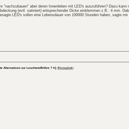
re "nachzubauen" aber deren Innenleben mit LED's auszuführen? Dazu kann ma
labdeckung (evtl. satiniert) entsprechender Dicke einklemmen z.B.: 4 mm. Da
esagte LED's sollen eine Lebensdauer von 100000 Stunden haben, sagte mir e
te Alternativen zur Leuchtstoffröhre ?
#
3
(
Permalink
)