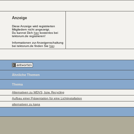
Anzeige
Diese Anzeige wird registrierten
Mitgliedern nicht angezeigt.
Du kannst Dich
hier
kostenlos bei
tektorum.de registrieren!
Informationen zur Anzeigenschaltung
bei tektorum.de finden Sie
hier
.
Ähnliche Themen
Thema
Alternativen zu WDVS, bzw. Recycling
Aufbau einer Präsentation für eine Lichtinstallation
alternativen zu kapa