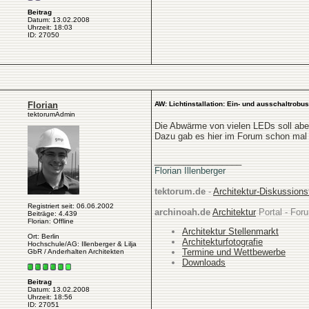
Beitrag
Datum: 13.02.2008
Uhrzeit: 18:03
ID: 27050
Florian
AW: Lichtinstallation: Ein- und ausschaltrobus
tektorumAdmin
Die Abwärme von vielen LEDs soll aber 
Dazu gab es hier im Forum schon mal 
__________________
Florian Illenberger
tektorum.de
-
Architektur-Diskussion
Registriert seit: 06.06.2002
archinoah.de
Architektur
Portal - Foru
Beiträge: 4.439
Florian: Offline
Architektur Stellenmarkt
Ort: Berlin
Architekturfotografie
Hochschule/AG: Illenberger & Lilja
Termine und Wettbewerbe
GbR / Anderhalten Architekten
Downloads
Beitrag
Datum: 13.02.2008
Uhrzeit: 18:56
ID: 27051