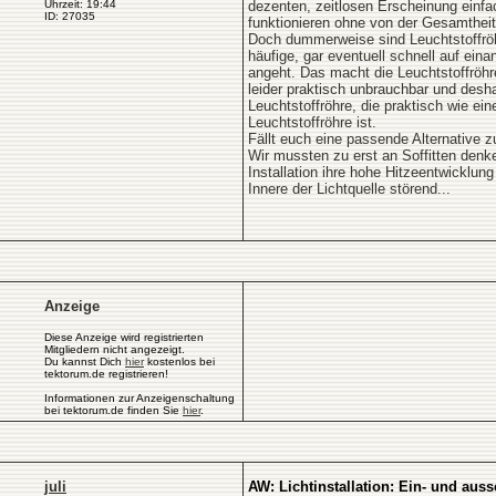
Uhrzeit: 19:44
dezenten, zeitlosen Erscheinung einfach
ID: 27035
funktionieren ohne von der Gesamtheit 
Doch dummerweise sind Leuchtstoffröh
häufige, gar eventuell schnell auf ein
angeht. Das macht die Leuchtstoffröh
leider praktisch unbrauchbar und desha
Leuchtstoffröhre, die praktisch wie ei
Leuchtstoffröhre ist.
Fällt euch eine passende Alternative z
Wir mussten zu erst an Soffitten denke
Installation ihre hohe Hitzeentwicklung
Innere der Lichtquelle störend...
Anzeige
Diese Anzeige wird registrierten
Mitgliedern nicht angezeigt.
Du kannst Dich
hier
kostenlos bei
tektorum.de registrieren!
Informationen zur Anzeigenschaltung
bei tektorum.de finden Sie
hier
.
juli
AW: Lichtinstallation: Ein- und auss