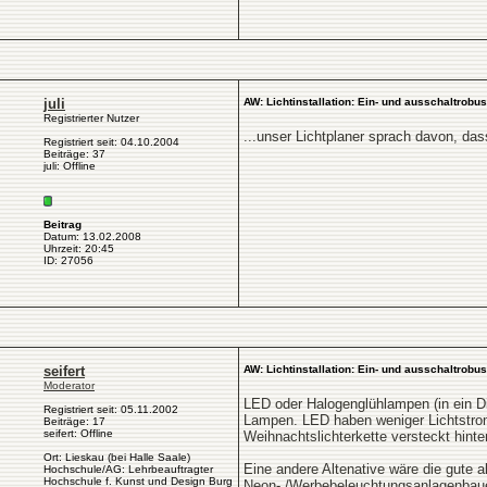
juli
AW: Lichtinstallation: Ein- und ausschaltrobus
Registrierter Nutzer
...unser Lichtplaner sprach davon, da
Registriert seit: 04.10.2004
Beiträge: 37
juli: Offline
Beitrag
Datum: 13.02.2008
Uhrzeit: 20:45
ID: 27056
seifert
AW: Lichtinstallation: Ein- und ausschaltrobus
Moderator
LED oder Halogenglühlampen (in ein Dif
Registriert seit: 05.11.2002
Lampen. LED haben weniger Lichtstrom 
Beiträge: 17
seifert: Offline
Weihnachtslichterkette versteckt hinte
Ort: Lieskau (bei Halle Saale)
Eine andere Altenative wäre die gute 
Hochschule/AG: Lehrbeauftragter
Hochschule f. Kunst und Design Burg
Neon- /Werbebeleuchtungsanlagenbauer 