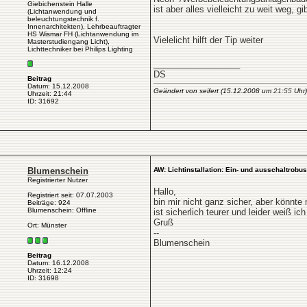
Giebichenstein Halle
ist aber alles vielleicht zu weit weg,
(Lichtanwendung und
beleuchtungstechnik f.
Innenarchitekten), Lehrbeauftragter
HS Wismar FH (Lichtanwendung im
Vielelicht hilft der Tip weiter
Masterstudiengang Licht),
Lichttechniker bei Philips Lighting
__________________
DS
Beitrag
Datum: 15.12.2008
Geändert von seifert (15.12.2008 um
21:55
Uhr)
Uhrzeit: 21:44
ID: 31692
Blumenschein
AW: Lichtinstallation: Ein- und ausschaltrobus
Registrierter Nutzer
Hallo,
Registriert seit: 07.07.2003
bin mir nicht ganz sicher, aber könnte 
Beiträge: 924
Blumenschein: Offline
ist sicherlich teurer und leider weiß i
Gruß
Ort: Münster
--
Blumenschein
Beitrag
Datum: 16.12.2008
Uhrzeit: 12:24
ID: 31698