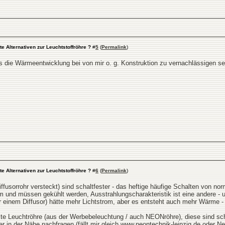
te Alternativen zur Leuchtstoffröhre ?
#
5
(
Permalink
)
ss die Wärmeentwicklung bei von mir o. g. Konstruktion zu vernachlässigen se
te Alternativen zur Leuchtstoffröhre ?
#
6
(
Permalink
)
fusorrohr versteckt) sind schaltfester - das heftige häufige Schalten von no
und müssen gekühlt werden, Ausstrahlungscharakteristik ist eine andere - u
r einem Diffusor) hätte mehr Lichtstrom, aber es entsteht auch mehr Wärme - wä
alte Leuchtröhre (aus der Werbebeleuchtung / auch NEONröhre), diese sind s
in der Nähe nachfragen (fällt mir gleich
www.neontechnik-leipzig.de
oder Neo