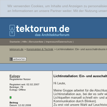
Wir verwenden Cookies, um Inhalte und Anzeigen zu personalisie
an Informationen an unsere Partner weiter. Mit der Nutzung uns
Startseite
|
Hilfe
|
Benutzerliste
|
Impressum/Datenschutz
|
tektorum.de
>
Konstruktion & Technik
> Lichtinstallation: Ein- und ausschaltrobuste 
Eulogy
Lichtinstallation: Ein- und ausschal
Registrierter Nutzer
Hi Leute,
Registriert seit: 02.02.2007
Beiträge: 79
Eulogy: Offline
Meine Gruppe arbeitet für die Abschlu
Lichtinstallation aus, bei der es sehr w
Lichtquellen manuell schnell ein- und 
Kommunikation durch Blinken).
Beitrag
Zu erst viel unsere Wahl auf Leuchtstoff
Datum: 12.02.2008