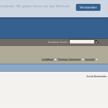
teanalysen. Wir geben hierzu nur das Minimum
Verstanden
.
Erweiterte Suche
|
LinkBack
Themen-Optionen
Ansicht
Social Bookmarks: